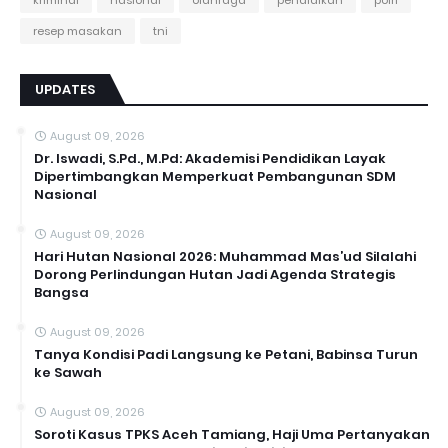
kriminal
nasional
olahraga
pendidikan
polri
resep masakan
tni
UPDATES
August 09, 2026
Dr. Iswadi, S.Pd., M.Pd: Akademisi Pendidikan Layak
Dipertimbangkan Memperkuat Pembangunan SDM
Nasional
August 09, 2026
Hari Hutan Nasional 2026: Muhammad Mas’ud Silalahi
Dorong Perlindungan Hutan Jadi Agenda Strategis
Bangsa
August 09, 2026
Tanya Kondisi Padi Langsung ke Petani, Babinsa Turun
ke Sawah
August 09, 2026
Soroti Kasus TPKS Aceh Tamiang, Haji Uma Pertanyakan