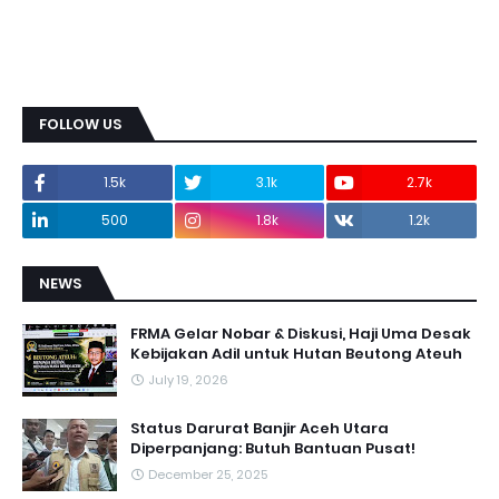
FOLLOW US
1.5k
3.1k
2.7k
500
1.8k
1.2k
NEWS
FRMA Gelar Nobar & Diskusi, Haji Uma Desak
Kebijakan Adil untuk Hutan Beutong Ateuh
July 19, 2026
Status Darurat Banjir Aceh Utara
Diperpanjang: Butuh Bantuan Pusat!
December 25, 2025