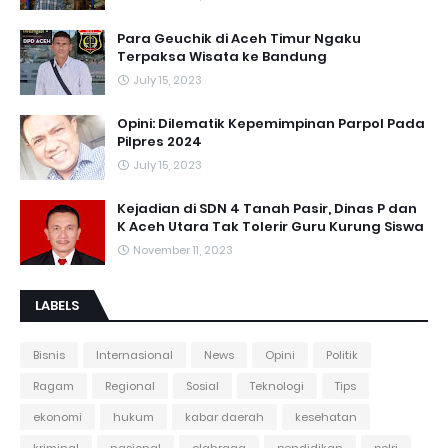
Para Geuchik di Aceh Timur Ngaku
Terpaksa Wisata ke Bandung
July 15, 2023
Opini: Dilematik Kepemimpinan Parpol Pada
Pilpres 2024
July 15, 2023
Kejadian di SDN 4 Tanah Pasir, Dinas P dan
K Aceh Utara Tak Tolerir Guru Kurung Siswa
November 11, 2023
LABELS
Bisnis
Internasional
News
Opini
Politik
Ragam
Regional
Sosial
Teknologi
Tips
ekonomi
hukum
kabar daerah
kesehatan