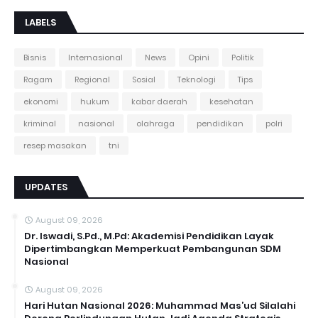
LABELS
Bisnis
Internasional
News
Opini
Politik
Ragam
Regional
Sosial
Teknologi
Tips
ekonomi
hukum
kabar daerah
kesehatan
kriminal
nasional
olahraga
pendidikan
polri
resep masakan
tni
UPDATES
August 09, 2026
Dr. Iswadi, S.Pd., M.Pd: Akademisi Pendidikan Layak
Dipertimbangkan Memperkuat Pembangunan SDM
Nasional
August 09, 2026
Hari Hutan Nasional 2026: Muhammad Mas’ud Silalahi