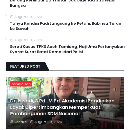
Dorong Perlindungan Hutan Jadi Agenda Strategis
Bangsa
August 09, 2026
Tanya Kondisi Padi Langsung ke Petani, Babinsa Turun
ke Sawah
August 09, 2026
Soroti Kasus TPKS Aceh Tamiang, Haji Uma Pertanyakan
Syarat Surat Batal Damai dari Polisi
FEATURED POST
pendidikan
Dr. Iswadi, S.Pd., M.Pd: Akademisi Pendidikan
Layak Dipertimbangkan Memperkuat
Pembangunan SDM Nasional
Redaksi
August 09, 2026