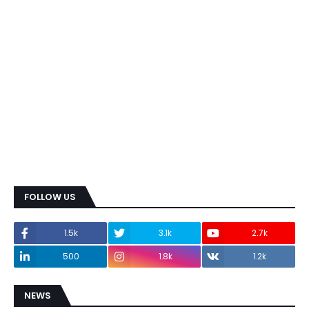
FOLLOW US
1.5k
3.1k
2.7k
500
1.8k
1.2k
NEWS