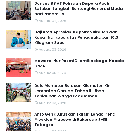
Densus 88 AT Polri dan Dispora Aceh
Satukan Langkah Bentengi Generasi Muda
dari Paham IRET
August 04, 2026
Haji Uma Apresiasi Kapolres Bireuen dan
Kasat Narkoba atas Pengungkapan 10,6
Kilogram Sabu
August 03, 2026
Mawardi Nur Resmi Dilantik sebagai Kepala
BPMA
August 05, 2026
Dulu Memutar Belasan Kilometer, Kini
Jembatan Garuda Tahap III Ubah
Kehidupan Warga Pedalaman ‎
August 03, 2026
Anto Genk Luruskan Tafsir "Londo Ireng"
Presiden Prabowo di Rakercab JMSI
Tabagsel