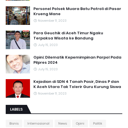
Personel Polsek Muara Batu Patroli di Pasar
Krueng Mane
November 11, 2023
Para Geuchik di Aceh Timur Ngaku
Terpaksa Wisata ke Bandung
July 15, 2023
Opini: Dilematik Kepemimpinan Parpol Pada
Pilpres 2024
July 15, 2023
Kejadian di SDN 4 Tanah Pasir, Dinas P dan
K Aceh Utara Tak Tolerir Guru Kurung Siswa
November 11, 2023
LABELS
Bisnis
Internasional
News
Opini
Politik