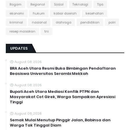
Ragam
Regional
Sosial
Teknologi
Tips
ekonomi
hukum
kabar daerah
kesehatan
kriminal
nasional
olahraga
pendidikan
polri
resep masakan
tni
UPDATES
August 08, 2026
BRA Aceh Utara Resmi Buka Bimbingan Pendaftaran
Beasiswa Universitas Serambi Mekkah
August 08, 2026
Bupati Aceh Utara Mediasi Konflik PTPN dan
Masyarakat Cot Girek, Warga Sampaikan Apresiasi
Tinggi
August 08, 2026
Semak Mulai Menutup Pinggir Jalan, Babinsa dan
Warga Tak Tinggal Diam