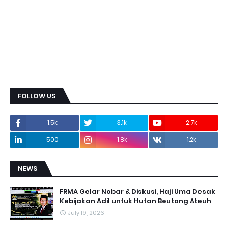
FOLLOW US
1.5k
3.1k
2.7k
500
1.8k
1.2k
NEWS
FRMA Gelar Nobar & Diskusi, Haji Uma Desak
Kebijakan Adil untuk Hutan Beutong Ateuh
July 19, 2026