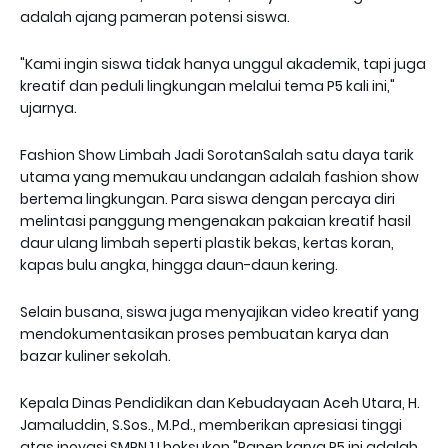
adalah ajang pameran potensi siswa.
"Kami ingin siswa tidak hanya unggul akademik, tapi juga
kreatif dan peduli lingkungan melalui tema P5 kali ini,"
ujarnya.
Fashion Show Limbah Jadi SorotanSalah satu daya tarik
utama yang memukau undangan adalah fashion show
bertema lingkungan. Para siswa dengan percaya diri
melintasi panggung mengenakan pakaian kreatif hasil
daur ulang limbah seperti plastik bekas, kertas koran,
kapas bulu angka, hingga daun-daun kering.
Selain busana, siswa juga menyajikan video kreatif yang
mendokumentasikan proses pembuatan karya dan
bazar kuliner sekolah.
Kepala Dinas Pendidikan dan Kebudayaan Aceh Utara, H.
Jamaluddin, S.Sos., M.Pd., memberikan apresiasi tinggi
atas inovasi SMPN 1 Lhoksukon."Panen karya P5 ini adalah