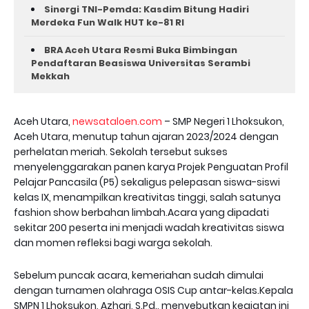
Sinergi TNI-Pemda: Kasdim Bitung Hadiri
Merdeka Fun Walk HUT ke-81 RI
BRA Aceh Utara Resmi Buka Bimbingan
Pendaftaran Beasiswa Universitas Serambi
Mekkah
Aceh Utara,
newsataloen.com
– SMP Negeri 1 Lhoksukon,
Aceh Utara, menutup tahun ajaran 2023/2024 dengan
perhelatan meriah. Sekolah tersebut sukses
menyelenggarakan panen karya Projek Penguatan Profil
Pelajar Pancasila (P5) sekaligus pelepasan siswa-siswi
kelas IX, menampilkan kreativitas tinggi, salah satunya
fashion show berbahan limbah.Acara yang dipadati
sekitar 200 peserta ini menjadi wadah kreativitas siswa
dan momen refleksi bagi warga sekolah.
Sebelum puncak acara, kemeriahan sudah dimulai
dengan turnamen olahraga OSIS Cup antar-kelas.Kepala
SMPN 1 Lhoksukon, Azhari, S.Pd., menyebutkan kegiatan ini