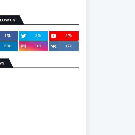
LLOW US
1.5k
3.1k
2.7k
500
1.8k
1.2k
WS