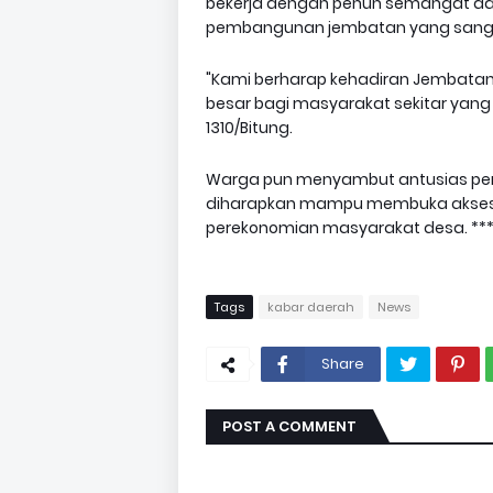
bekerja dengan penuh semangat dan
pembangunan jembatan yang sanga
"Kami berharap kehadiran Jembatan
besar bagi masyarakat sekitar yang 
1310/Bitung.
Warga pun menyambut antusias p
diharapkan mampu membuka akses t
perekonomian masyarakat desa. **
Tags
kabar daerah
News
Share
POST A COMMENT