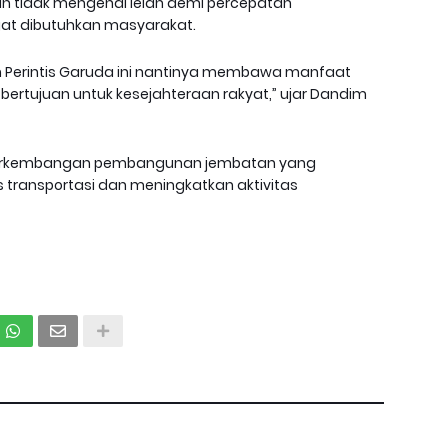
 tidak mengenal lelah demi percepatan
t dibutuhkan masyarakat.
 Perintis Garuda ini nantinya membawa manfaat
bertujuan untuk kesejahteraan rakyat,” ujar Dandim
erkembangan pembangunan jembatan yang
ransportasi dan meningkatkan aktivitas
*