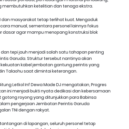
g membutuhkan ketelitian dan tenaga ekstra.
 dan masyarakat tetap terlihat kuat. Mengaduk
ecara manual, sementara personel lainnya fokus
r dasar agar mampu menopang konstruksi blok
 dan tepi jauh menjadi salah satu tahapan penting
is Garuda. Struktur tersebut nantinya akan
kekuatan kabel jembatan gantung perintis yang
din Talaohu saat dimintai keterangan.
/Bitung Letkol Inf Dewa Made DJ mengatakan, Progres
ikan ini menjadi bukti nyata dedikasi dan kebersamaan
t gotong royong yang ditunjukkan para Babinsa
alam pengerjaan Jembatan Perintis Garuda
lan TNI dengan rakyat.
antangan di lapangan, seluruh personel tetap