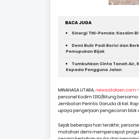
BACA JUGA
Sinergi TNI-Pemda: Kasdim Bi
Demi Bulir Padi Berisi dan Be
Pemupukan Bijak
Tumbuhkan Cinta Tanah Air, K
Kepada Pengguna Jalan ‎
MINAHASA UTARA,
newsataloen.com
-
personel Kodim 1310/Bitung bersam
Jembatan Perintis Garuda di Kel. Ra
upaya pengerjaan pengecoran blok ang
Sejak beberapa hari terakhir, person
matahari demi mempercepat progre
secara bertahap mulai dari penyia