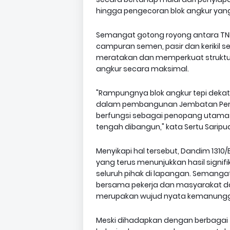
hingga pengecoran blok angkur yan
Semangat gotong royong antara TNI
campuran semen, pasir dan kerikil s
meratakan dan memperkuat struktu
angkur secara maksimal.
"Rampungnya blok angkur tepi dekat
dalam pembangunan Jembatan Perint
berfungsi sebagai penopang utama 
tengah dibangun," kata Sertu Saripu
Menyikapi hal tersebut, Dandim 1310
yang terus menunjukkan hasil signif
seluruh pihak di lapangan. Semanga
bersama pekerja dan masyarakat d
merupakan wujud nyata kemanungga
Meski dihadapkan dengan berbagai t