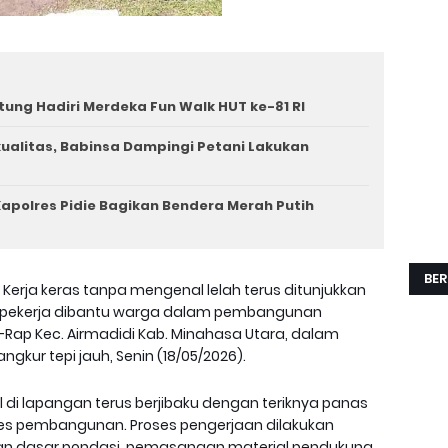
tung Hadiri Merdeka Fun Walk HUT ke-81 RI
rkualitas, Babinsa Dampingi Petani Lakukan
apolres Pidie Bagikan Bendera Merah Putih
BER
 Kerja keras tanpa mengenal lelah terus ditunjukkan
a pekerja dibantu warga dalam pembangunan
p-Rap Kec. Airmadidi Kab. Minahasa Utara, dalam
kur tepi jauh, Senin (18/05/2026).
el di lapangan terus berjibaku dengan teriknya panas
s pembangunan. Proses pengerjaan dilakukan
pan dasar pondasi, pemasangan material pendukung,