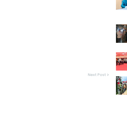
Next Post