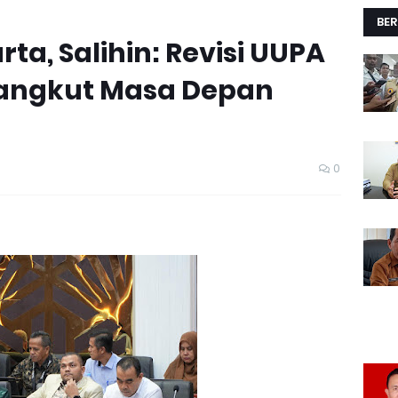
BER
ta, Salihin: Revisi UUPA
angkut Masa Depan
0