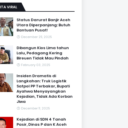
ITA VIRAL
Status Darurat Banjir Aceh
Utara Diperpanjang: Butuh
Bantuan Pusat!
December 25, 2025
Dibangun Kios Lima tahun
Lalu, Pedagang Kering
Bireuen Tidak Mau Pindah
February 03, 2025
Insiden Dramatis di
Langkahan: Truk Logistik
Satpol PP Terbakar, Bupati
Ayahwa Menyayangkan
Kejadian, Tidak Ada Korban
Jiwa
December 11, 2025
Kejadian di SDN 4 Tanah
Pasir, Dinas P dan K Aceh