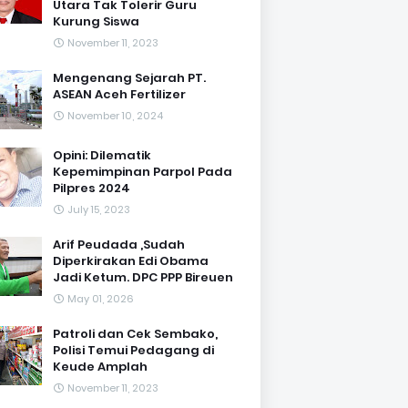
Utara Tak Tolerir Guru
Kurung Siswa
November 11, 2023
Mengenang Sejarah PT.
ASEAN Aceh Fertilizer
November 10, 2024
Opini: Dilematik
Kepemimpinan Parpol Pada
Pilpres 2024
July 15, 2023
Arif Peudada ,Sudah
Diperkirakan Edi Obama
Jadi Ketum. DPC PPP Bireuen
May 01, 2026
Patroli dan Cek Sembako,
Polisi Temui Pedagang di
Keude Amplah
November 11, 2023