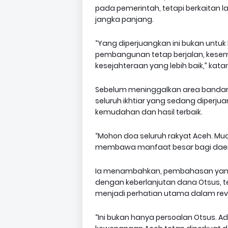
pada pemerintah, tetapi berkaitan
jangka panjang.
“Yang diperjuangkan ini bukan untuk h
pembangunan tetap berjalan, kese
kesejahteraan yang lebih baik,” kata
Sebelum meninggalkan area bandara
seluruh ikhtiar yang sedang diperj
kemudahan dan hasil terbaik.
“Mohon doa seluruh rakyat Aceh. M
membawa manfaat besar bagi daerah
Ia menambahkan, pembahasan yang b
dengan keberlanjutan dana Otsus, 
menjadi perhatian utama dalam revi
“Ini bukan hanya persoalan Otsus. 