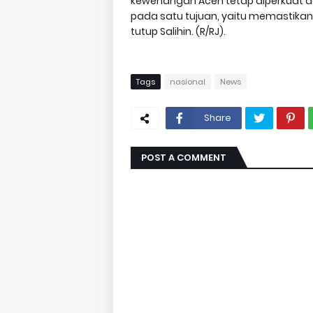
kewenangan Aceh tetap diperkuat da
pada satu tujuan, yaitu memastikan
tutup Salihin. (R/RJ).
Tags
nasional
News
Share
POST A COMMENT