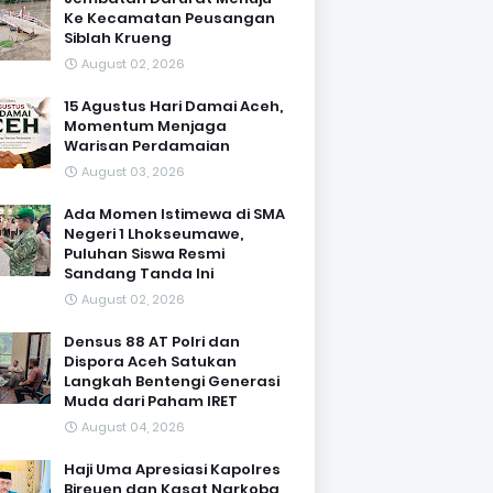
Ke Kecamatan Peusangan
Siblah Krueng
August 02, 2026
15 Agustus Hari Damai Aceh,
Momentum Menjaga
Warisan Perdamaian
August 03, 2026
Ada Momen Istimewa di SMA
Negeri 1 Lhokseumawe,
Puluhan Siswa Resmi
Sandang Tanda Ini
August 02, 2026
Densus 88 AT Polri dan
Dispora Aceh Satukan
Langkah Bentengi Generasi
Muda dari Paham IRET
August 04, 2026
Haji Uma Apresiasi Kapolres
Bireuen dan Kasat Narkoba