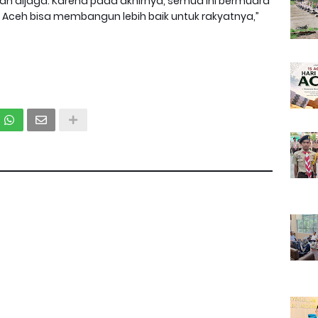
n dijaga. Karena pada akhirnya, semua ini bermuara
 Aceh bisa membangun lebih baik untuk rakyatnya,”