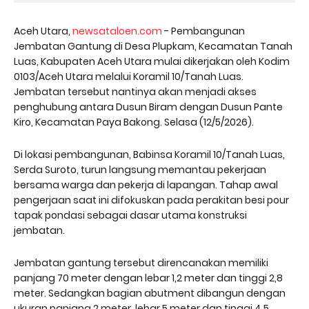
Aceh Utara,
newsataloen.com
- Pembangunan
Jembatan Gantung di Desa Plupkam, Kecamatan Tanah
Luas, Kabupaten Aceh Utara mulai dikerjakan oleh Kodim
0103/Aceh Utara melalui Koramil 10/Tanah Luas.
Jembatan tersebut nantinya akan menjadi akses
penghubung antara Dusun Biram dengan Dusun Pante
Kiro, Kecamatan Paya Bakong. Selasa (12/5/2026).
Di lokasi pembangunan, Babinsa Koramil 10/Tanah Luas,
Serda Suroto, turun langsung memantau pekerjaan
bersama warga dan pekerja di lapangan. Tahap awal
pengerjaan saat ini difokuskan pada perakitan besi pour
tapak pondasi sebagai dasar utama konstruksi
jembatan.
Jembatan gantung tersebut direncanakan memiliki
panjang 70 meter dengan lebar 1,2 meter dan tinggi 2,8
meter. Sedangkan bagian abutment dibangun dengan
ukuran panjang 2 meter, lebar 5 meter dan tinggi 4,5