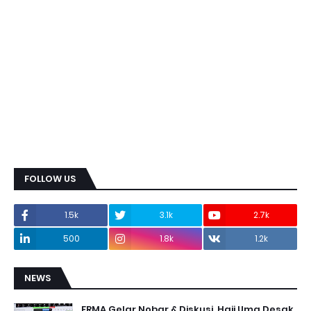
FOLLOW US
1.5k
3.1k
2.7k
500
1.8k
1.2k
NEWS
FRMA Gelar Nobar & Diskusi, Haji Uma Desak