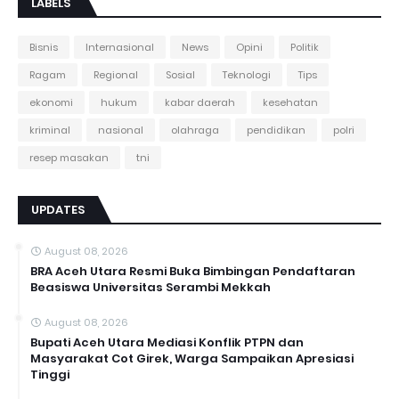
LABELS
Bisnis
Internasional
News
Opini
Politik
Ragam
Regional
Sosial
Teknologi
Tips
ekonomi
hukum
kabar daerah
kesehatan
kriminal
nasional
olahraga
pendidikan
polri
resep masakan
tni
UPDATES
August 08, 2026
BRA Aceh Utara Resmi Buka Bimbingan Pendaftaran
Beasiswa Universitas Serambi Mekkah
August 08, 2026
Bupati Aceh Utara Mediasi Konflik PTPN dan
Masyarakat Cot Girek, Warga Sampaikan Apresiasi
Tinggi