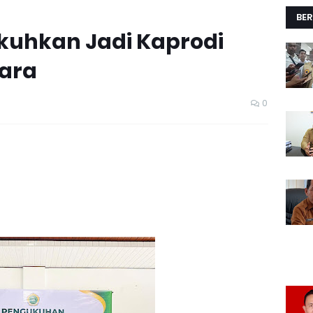
BER
kuhkan Jadi Kaprodi
tara
0