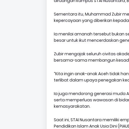
diruangan kampus STAI Nusantara, B
‎Sementara itu, Muhammad Zubir me
kepercayaan yang diberikan kepada
‎Ia menilai amanah tersebut bukan
besar untuk ikut mencerdaskan gene
‎Zubir mengajak seluruh civitas aka
bersama-sama membangun kesadar
‎“Kita ingin anak-anak Aceh tidak ha
terlibat dalam upaya penegakan kea
‎Ia juga mendorong generasi muda 
serta memperluas wawasan di bida
kemasyarakatan.
‎Saat ini, STAI Nusantara memiliki e
Pendidikan Islam Anak Usia Dini (PIA