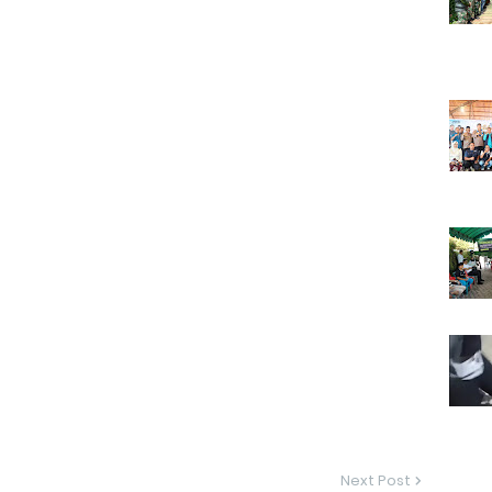
Next Post