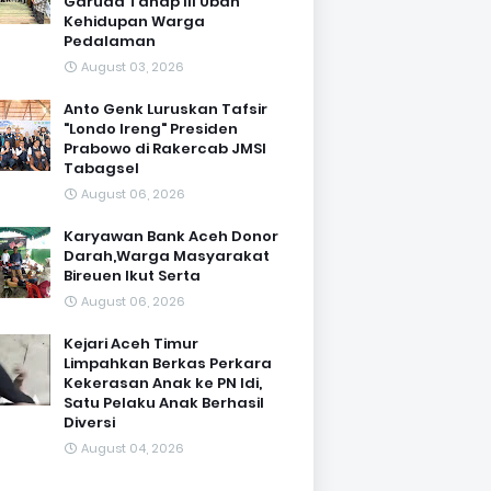
Garuda Tahap III Ubah
Kehidupan Warga
Pedalaman ‎
August 03, 2026
Anto Genk Luruskan Tafsir
"Londo Ireng" Presiden
Prabowo di Rakercab JMSI
Tabagsel
August 06, 2026
Karyawan Bank Aceh Donor
Darah,Warga Masyarakat
Bireuen Ikut Serta
August 06, 2026
Kejari Aceh Timur
Limpahkan Berkas Perkara
Kekerasan Anak ke PN Idi,
Satu Pelaku Anak Berhasil
Diversi
August 04, 2026