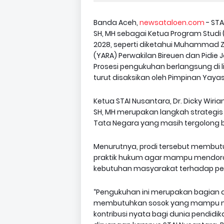
Banda Aceh,
newsataloen.com
- ST
SH, MH sebagai Ketua Program Studi
2028, seperti diketahui Muhammad 
(YARA) Perwakilan Bireuen dan Pidie 
‎Prosesi pengukuhan berlangsung di
turut disaksikan oleh Pimpinan Yaya
‎Ketua STAI Nusantara, Dr. Dicky W
SH, MH merupakan langkah strateg
Tata Negara yang masih tergolong b
‎Menurutnya, prodi tersebut membut
praktik hukum agar mampu mendoro
kebutuhan masyarakat terhadap pen
‎“Pengukuhan ini merupakan bagian 
membutuhkan sosok yang mampu 
kontribusi nyata bagi dunia pendidi