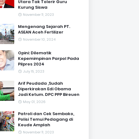
Utara Tak Tolerir Guru
Kurung Siswa
November 11, 2023
Mengenang Sejarah PT.
ASEAN Aceh Fertilizer
November 10, 2024
Opini: Dilematik
Kepemimpinan Parpol Pada
Pilpres 2024
July 15, 2023
Arif Peudada ,Sudah
Diperkirakan Edi Obama
Jadi Ketum. DPC PPP Bireuen
May 01, 2026
Patroli dan Cek Sembako,
Polisi Temui Pedagang di
Keude Amplah
November 11, 2023