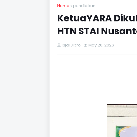
Home
pendidikan
KetuaYARA Diku
HTN STAI Nusan
Rijal Jibro
May 20, 2026
‎‎