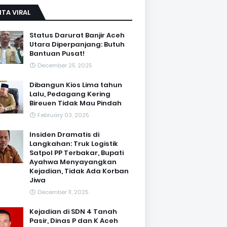
ITA VIRAL
Status Darurat Banjir Aceh
Utara Diperpanjang: Butuh
Bantuan Pusat!
December 25, 2025
Dibangun Kios Lima tahun
Lalu, Pedagang Kering
Bireuen Tidak Mau Pindah
February 03, 2025
Insiden Dramatis di
Langkahan: Truk Logistik
Satpol PP Terbakar, Bupati
Ayahwa Menyayangkan
Kejadian, Tidak Ada Korban
Jiwa
December 11, 2025
Kejadian di SDN 4 Tanah
Pasir, Dinas P dan K Aceh