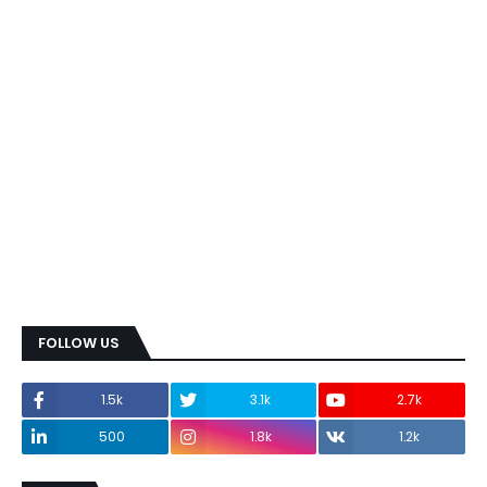
FOLLOW US
1.5k
3.1k
2.7k
500
1.8k
1.2k