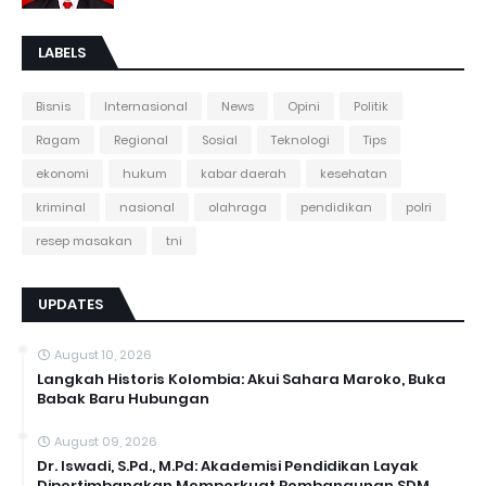
LABELS
Bisnis
Internasional
News
Opini
Politik
Ragam
Regional
Sosial
Teknologi
Tips
ekonomi
hukum
kabar daerah
kesehatan
kriminal
nasional
olahraga
pendidikan
polri
resep masakan
tni
UPDATES
August 10, 2026
Langkah Historis Kolombia: Akui Sahara Maroko, Buka
Babak Baru Hubungan
August 09, 2026
Dr. Iswadi, S.Pd., M.Pd: Akademisi Pendidikan Layak
Dipertimbangkan Memperkuat Pembangunan SDM