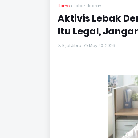
Home
kabar daerah
Aktivis Lebak De
Itu Legal, Janga
Rijal Jibro
May 20, 2026