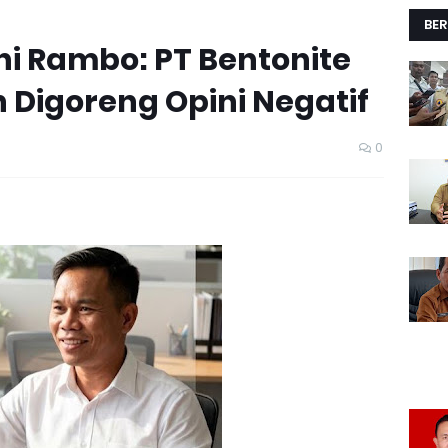
BER
ni Rambo: PT Bentonite
n Digoreng Opini Negatif
0