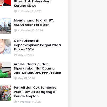
Utara Tak Tolerir Guru
Kurung Siswa
November 11, 2023
Mengenang Sejarah PT.
ASEAN Aceh Fertilizer
November 10, 2024
Opini: Dilematik
Kepemimpinan Parpol Pada
Pilpres 2024
July 15, 2023
Arif Peudada ,Sudah
Diperkirakan Edi Obama
Jadi Ketum. DPC PPP Bireuen
May 01, 2026
Patroli dan Cek Sembako,
Polisi Temui Pedagang di
Keude Amplah
November 11, 2023