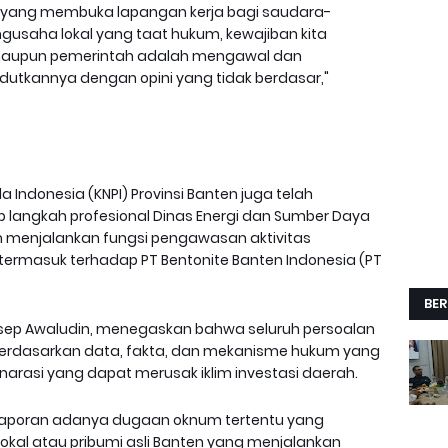
ah yang membuka lapangan kerja bagi saudara-
engusaha lokal yang taat hukum, kewajiban kita
, maupun pemerintah adalah mengawal dan
utkannya dengan opini yang tidak berdasar,"
Indonesia (KNPI) Provinsi Banten juga telah
angkah profesional Dinas Energi dan Sumber Daya
am menjalankan fungsi pengawasan aktivitas
ermasuk terhadap PT Bentonite Banten Indonesia (PT
BER
, Asep Awaludin, menegaskan bahwa seluruh persoalan
berdasarkan data, fakta, dan mekanisme hukum yang
 narasi yang dapat merusak iklim investasi daerah.
laporan adanya dugaan oknum tertentu yang
al atau pribumi asli Banten yang menjalankan