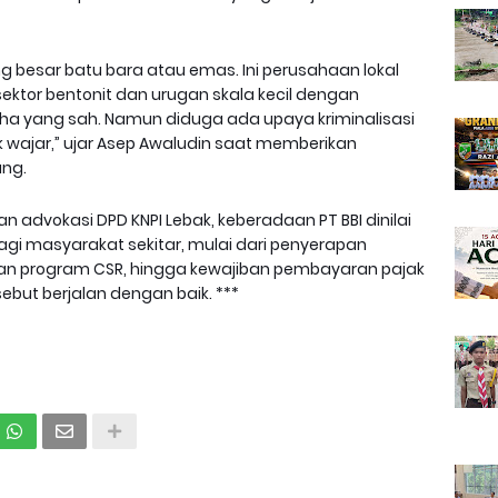
g besar batu bara atau emas. Ini perusahaan lokal
sektor bentonit dan urugan skala kecil dengan
saha yang sah. Namun diduga ada upaya kriminalisasi
ak wajar,” ujar Asep Awaludin saat memberikan
ang.
an advokasi DPD KNPI Lebak, keberadaan PT BBI dinilai
i masyarakat sekitar, mulai dari penyerapan
al dan program CSR, hingga kewajiban pembayaran pajak
but berjalan dengan baik. ***