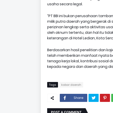
usaha secara legal.
“PT BBI ini bukan perusahaan tamban
milik putra daerah yang bergerak di 
perizinan lengkap serta aktivitas u
oleh oknum tertentu, dan hal itu tid
keterangan di Hotel Ledian, Kota Ser
Berdasarkan hasil penelitian dan kaji
telah memberikan manfaat nyata bag
tenaga kerja lokal, kontribusi sosi
kepada negara dan daerah yang dise
Tags
kabar daerah
Share
POST A COMMENT