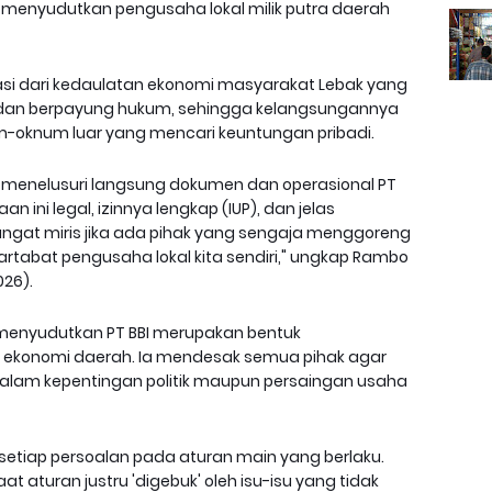
ai menyudutkan pengusaha lokal milik putra daerah
asi dari kedaulatan ekonomi masyarakat Lebak yang
h dan berpayung hukum, sehingga kelangsungannya
num-oknum luar yang mencari keuntungan pribadi.
ah menelusuri langsung dokumen dan operasional PT
n ini legal, izinnya lengkap (IUP), dan jelas
Sangat miris jika ada pihak yang sengaja menggoreng
rtabat pengusaha lokal kita sendiri," ungkap Rambo
26).
menyudutkan PT BBI merupakan bentuk
ekonomi daerah. Ia mendesak semua pihak agar
k dalam kepentingan politik maupun persaingan usaha
setiap persoalan pada aturan main yang berlaku.
t aturan justru 'digebuk' oleh isu-isu yang tidak