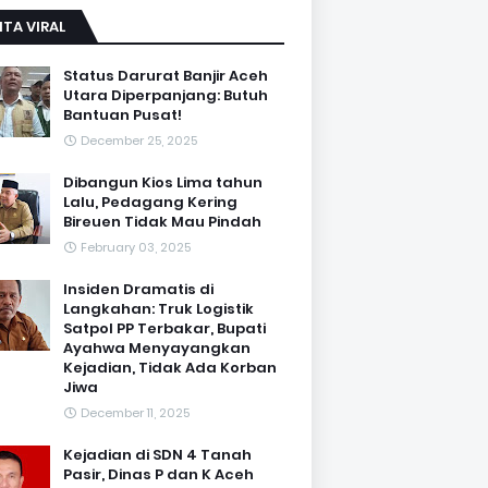
ITA VIRAL
Status Darurat Banjir Aceh
Utara Diperpanjang: Butuh
Bantuan Pusat!
December 25, 2025
Dibangun Kios Lima tahun
Lalu, Pedagang Kering
Bireuen Tidak Mau Pindah
February 03, 2025
Insiden Dramatis di
Langkahan: Truk Logistik
Satpol PP Terbakar, Bupati
Ayahwa Menyayangkan
Kejadian, Tidak Ada Korban
Jiwa
December 11, 2025
Kejadian di SDN 4 Tanah
Pasir, Dinas P dan K Aceh