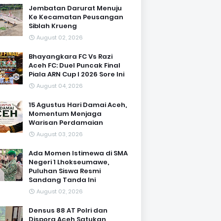
Jembatan Darurat Menuju
Ke Kecamatan Peusangan
Siblah Krueng
August 02, 2026
Bhayangkara FC Vs Razi
Aceh FC: Duel Puncak Final
Piala ARN Cup I 2026 Sore Ini
August 04, 2026
15 Agustus Hari Damai Aceh,
Momentum Menjaga
Warisan Perdamaian
August 03, 2026
Ada Momen Istimewa di SMA
Negeri 1 Lhokseumawe,
Puluhan Siswa Resmi
Sandang Tanda Ini
August 02, 2026
Densus 88 AT Polri dan
Dispora Aceh Satukan