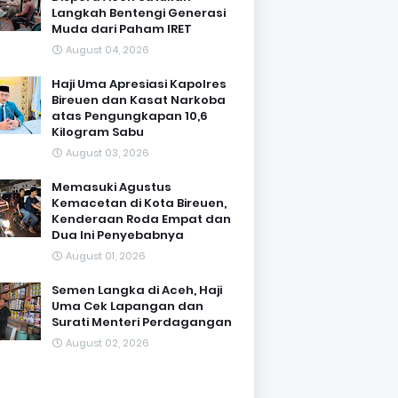
Langkah Bentengi Generasi
Muda dari Paham IRET
August 04, 2026
Haji Uma Apresiasi Kapolres
Bireuen dan Kasat Narkoba
atas Pengungkapan 10,6
Kilogram Sabu
August 03, 2026
Memasuki Agustus
Kemacetan di Kota Bireuen,
Kenderaan Roda Empat dan
Dua Ini Penyebabnya
August 01, 2026
Semen Langka di Aceh, Haji
Uma Cek Lapangan dan
Surati Menteri Perdagangan
August 02, 2026