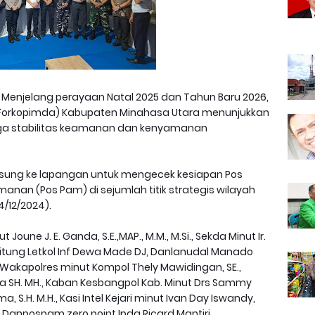
 Menjelang perayaan Natal 2025 dan Tahun Baru 2026,
(Forkopimda) Kabupaten Minahasa Utara menunjukkan
ga stabilitas keamanan dan kenyamanan
gsung ke lapangan untuk mengecek kesiapan Pos
nan (Pos Pam) di sejumlah titik strategis wilayah
/12/2024).
Joune J. E. Ganda, S.E.,MAP., M.M., M.Si., Sekda Minut Ir.
0/Bitung Letkol Inf Dewa Made DJ, Danlanudal Manado
 Wakapolres minut Kompol Thely Mawidingan, SE.,
a SH. MH., Kaban Kesbangpol Kab. Minut Drs Sammy
, S.H. M.H., Kasi Intel Kejari minut Ivan Day Iswandy,
 Danpospam zero point Ipda Ricard Mantiri,