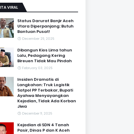
ITA VIRAL
Status Darurat Banjir Aceh
Utara Diperpanjang: Butuh
Bantuan Pusat!
December 25, 2025
Dibangun Kios Lima tahun
Lalu, Pedagang Kering
Bireuen Tidak Mau Pindah
February 03, 2025
Insiden Dramatis di
Langkahan: Truk Logistik
Satpol PP Terbakar, Bupati
Ayahwa Menyayangkan
Kejadian, Tidak Ada Korban
Jiwa
December 11, 2025
Kejadian di SDN 4 Tanah
Pasir, Dinas P dan K Aceh