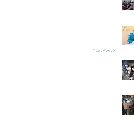
Next Post