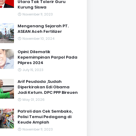
Utara Tak Tolerir Guru
Kurung Siswa
November 11, 2023
Mengenang Sejarah PT.
ASEAN Aceh Fertilizer
November 10, 2024
Opini: Dilematik
Kepemimpinan Parpol Pada
Pilpres 2024
July 15, 2023
Arif Peudada ,Sudah
Diperkirakan Edi Obama
Jadi Ketum. DPC PPP Bireuen
May 01, 2026
Patroli dan Cek Sembako,
Polisi Temui Pedagang di
Keude Amplah
November 11, 2023