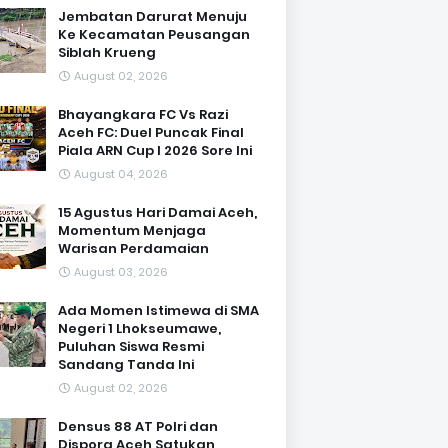
Jembatan Darurat Menuju
Ke Kecamatan Peusangan
Siblah Krueng
August 02, 2026
Bhayangkara FC Vs Razi
Aceh FC: Duel Puncak Final
Piala ARN Cup I 2026 Sore Ini
August 04, 2026
15 Agustus Hari Damai Aceh,
Momentum Menjaga
Warisan Perdamaian
August 03, 2026
Ada Momen Istimewa di SMA
Negeri 1 Lhokseumawe,
Puluhan Siswa Resmi
Sandang Tanda Ini
August 02, 2026
Densus 88 AT Polri dan
Dispora Aceh Satukan