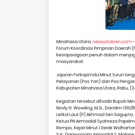
Minahasa Utara,
newsataloen.com
-
Forum Koordinasi Pimpinan Daerah 
kesiapsiagaan penuh dalam menja
masyarakat.
Jajaran Forkopimda Minut turun lan
Pelayanan (Pos Yan) dan Pos Pengama
Kabupaten Minahasa Utara, Rabu, (24
Kegiatan tersebut dihadiri Bupati Minut 
Novly G. Wowiling, M.Si., Dandim 131
Letkol Laut (P) Akhmad Sen Sagupta,
Ketua PN Airmadidi Syahreza Papelm
Rompis, Kejari Minut I Gede Widhartama
S.H., Danpospam Airmadidi S. Malope,