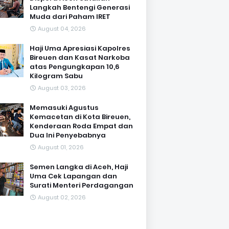
Langkah Bentengi Generasi
Muda dari Paham IRET
August 04, 2026
Haji Uma Apresiasi Kapolres
Bireuen dan Kasat Narkoba
atas Pengungkapan 10,6
Kilogram Sabu
August 03, 2026
Memasuki Agustus
Kemacetan di Kota Bireuen,
Kenderaan Roda Empat dan
Dua Ini Penyebabnya
August 01, 2026
Semen Langka di Aceh, Haji
Uma Cek Lapangan dan
Surati Menteri Perdagangan
August 02, 2026