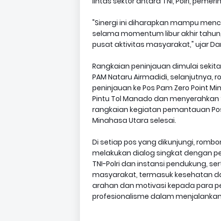
lintas sektor antara TNI, Polri, pemer
"Sinergi ini diharapkan mampu menci
selama momentum libur akhir tahun,
pusat aktivitas masyarakat," ujar Da
Rangkaian peninjauan dimulai sekitar 
PAM Nataru Airmadidi, selanjutnya
peninjauan ke Pos Pam Zero Point 
Pintu Tol Manado dan menyerahkan So
rangkaian kegiatan pemantauan Po
Minahasa Utara selesai.
Di setiap pos yang dikunjungi, rom
melakukan dialog singkat dengan p
TNI-Polri dan instansi pendukung, s
masyarakat, termasuk kesehatan dan 
arahan dan motivasi kepada para 
profesionalisme dalam menjalanka