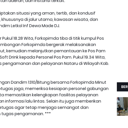
intah daerah, dan instansi terkait.
ptakan situasi yang aman, tertib, dan kondusif
 khususnya di jalur utama, kawasan wisata, dan
ndim Letkol Inf Dewa Made DJ.
Pukul 18.28 Wita, Forkopimda tiba di titik kumpul Pos
, rombongan Forkopimda bergerak melaksanakan
Minut, kemudian melanjutkan pemantauan ke Pos Pam
ft Drink kepada Personel Pos Pam. Pukul 19.34 Wita,
s pengamanan dan pelayanan Nataru di Wilayah Kab.
bongan Dandim 1310/Bitung bersama Forkopimda Minut
BER
etugas jaga, memeriksa kesiapan personel gabungan
erta memastikan kelengkapan fasilitas pelayanan
informasi lalu lintas. Selain itu juga memberikan
petugas agar tetap menjaga semangat dan
n tugas pengamanan. ***