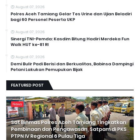
August 07, 2026
Polres Aceh Tamiang Gelar Tes Urine dan Ujian Beladiri
bagi 60 Personel Peserta UKP
August 07, 2026
Sinergi TNI-Pemda: Kasdim Bitung Hadiri Merdeka Fun
Walk HUT ke-81 RI
August 07, 2026
Demi Bulir Padi Berisi dan Berkualitas, Babinsa Dampingi
Petani Lakukan Pemupukan Bijak
FEATURED POST
News
Sat Binmas Polres Aceh Tamiang Tingkatkan
Pembinaan dan Pengawasan, Satpam di PKS
PTPN IV Regional 6 Pulau Tiga