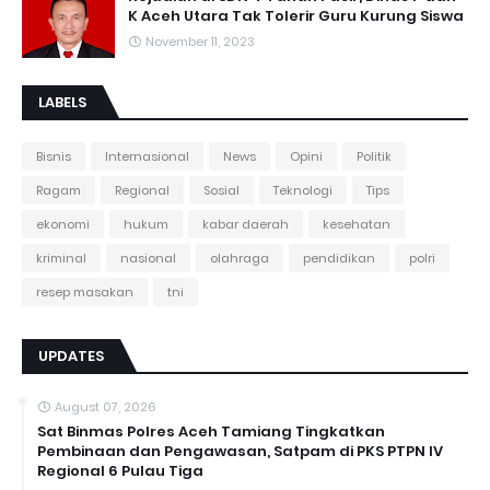
K Aceh Utara Tak Tolerir Guru Kurung Siswa
November 11, 2023
LABELS
Bisnis
Internasional
News
Opini
Politik
Ragam
Regional
Sosial
Teknologi
Tips
ekonomi
hukum
kabar daerah
kesehatan
kriminal
nasional
olahraga
pendidikan
polri
resep masakan
tni
UPDATES
August 07, 2026
Sat Binmas Polres Aceh Tamiang Tingkatkan
Pembinaan dan Pengawasan, Satpam di PKS PTPN IV
Regional 6 Pulau Tiga