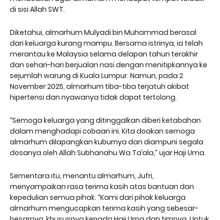
di sisi Allah SWT.
Diketahui, almarhum Mulyadi bin Muhammad berasal
dari keluarga kurang mampu. Bersama istrinya, ia telah
merantau ke Malaysia selama delapan tahun terakhir
dan sehari-hari berjualan nasi dengan menitipkannya ke
sejumlah warung di Kuala Lumpur. Namun, pada 2
November 2025, almarhum tiba-tiba terjatuh akibat
hipertensi dan nyawanya tidak dapat tertolong.
“Semoga keluarga yang ditinggalkan diberi ketabahan
dalam menghadapi cobaan ini. Kita doakan semoga
almarhum dilapangkan kuburnya dan diampuni segala
dosanya oleh Allah Subhanahu Wa Ta’ala,” ujar Haji Uma.
Sementara itu, menantu almarhum, Jufri,
menyampaikan rasa terima kasih atas bantuan dan
kepedulian semua pihak. “Kami dari pihak keluarga
almarhum mengucapkan terima kasih yang sebesar-
besarnya, khususnya kepada Haji Uma dan timnya. Untuk