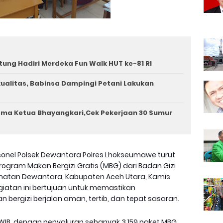
tung Hadiri Merdeka Fun Walk HUT ke-81 RI
rkualitas, Babinsa Dampingi Petani Lakukan
ama Ketua Bhayangkari,Cek Pekerjaan 30 Sumur
onel Polsek Dewantara Polres Lhokseumawe turut
gram Makan Bergizi Gratis (MBG) dari Badan Gizi
amatan Dewantara, Kabupaten Aceh Utara, Kamis
egiatan ini bertujuan untuk memastikan
 bergizi berjalan aman, tertib, dan tepat sasaran.
0 WIB, dengan penyaluran sebanyak 3.159 paket MBG