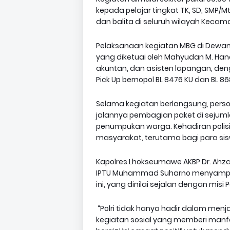
kepada pelajar tingkat TK, SD, SMP/M
dan balita di seluruh wilayah Keca
Pelaksanaan kegiatan MBG di Dewanta
yang diketuai oleh Mahyudan M. Hana
akuntan, dan asisten lapangan, den
Pick Up bernopol BL 8476 KU dan BL 86
Selama kegiatan berlangsung, pers
jalannya pembagian paket di sejumlah 
penumpukan warga. Kehadiran poli
masyarakat, terutama bagi para si
Kapolres Lhokseumawe AKBP Dr. Ahzan.,
IPTU Muhammad Suharno menyampai
ini, yang dinilai sejalan dengan mi
“Polri tidak hanya hadir dalam men
kegiatan sosial yang memberi man