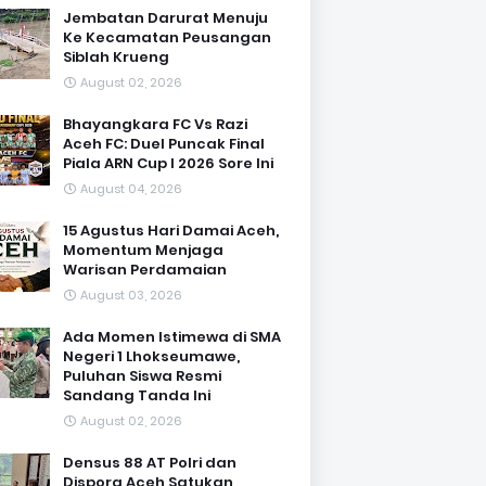
Jembatan Darurat Menuju
Ke Kecamatan Peusangan
Siblah Krueng
August 02, 2026
Bhayangkara FC Vs Razi
Aceh FC: Duel Puncak Final
Piala ARN Cup I 2026 Sore Ini
August 04, 2026
15 Agustus Hari Damai Aceh,
Momentum Menjaga
Warisan Perdamaian
August 03, 2026
Ada Momen Istimewa di SMA
Negeri 1 Lhokseumawe,
Puluhan Siswa Resmi
Sandang Tanda Ini
August 02, 2026
Densus 88 AT Polri dan
Dispora Aceh Satukan