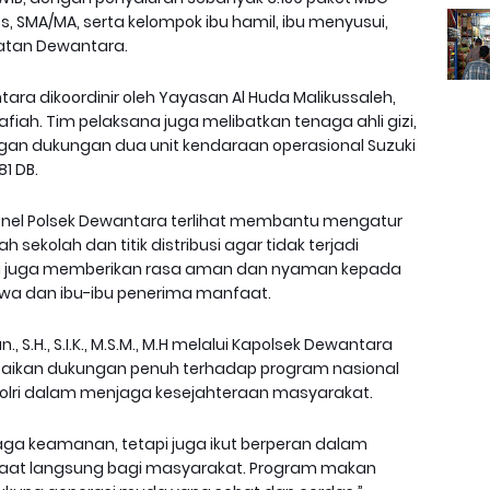
ts, SMA/MA, serta kelompok ibu hamil, ibu menyusui,
matan Dewantara.
ra dikoordinir oleh Yayasan Al Huda Malikussaleh,
fiah. Tim pelaksana juga melibatkan tenaga ahli gizi,
gan dukungan dua unit kendaraan operasional Suzuki
81 DB.
onel Polsek Dewantara terlihat membantu mengatur
sekolah dan titik distribusi agar tidak terjadi
si juga memberikan rasa aman dan nyaman kepada
swa dan ibu-ibu penerima manfaat.
 S.H., S.I.K., M.S.M., M.H melalui Kapolsek Dewantara
kan dukungan penuh terhadap program nasional
si Polri dalam menjaga kesejahteraan masyarakat.
jaga keamanan, tetapi juga ikut berperan dalam
faat langsung bagi masyarakat. Program makan