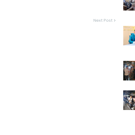
Next Post