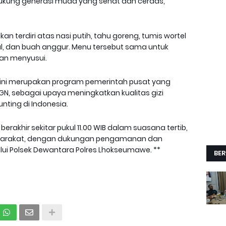
ndukung generasi muda yang sehat dan cerdas,”
terdiri atas nasi putih, tahu goreng, tumis wortel
l, dan buah anggur. Menu tersebut sama untuk
dan menyusui.
) ini merupakan program pemerintah pusat yang
BGN, sebagai upaya meningkatkan kualitas gizi
ting di Indonesia.
rakhir sekitar pukul 11.00 WIB dalam suasana tertib,
yarakat, dengan dukungan pengamanan dan
lui Polsek Dewantara Polres Lhokseumawe. **
BER