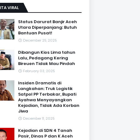
ITA VIRAL
Status Darurat Banjir Aceh
Utara Diperpanjang: Butuh
Bantuan Pusat!
December 25, 2025
Dibangun Kios Lima tahun
Lalu, Pedagang Kering
Bireuen Tidak Mau Pindah
February 03, 2025
Insiden Dramatis di
Langkahan: Truk Logistik
Satpol PP Terbakar, Bupati
Ayahwa Menyayangkan
Kejadian, Tidak Ada Korban
Jiwa
December 11, 2025
Kejadian di SDN 4 Tanah
Pasir, Dinas P dan K Aceh