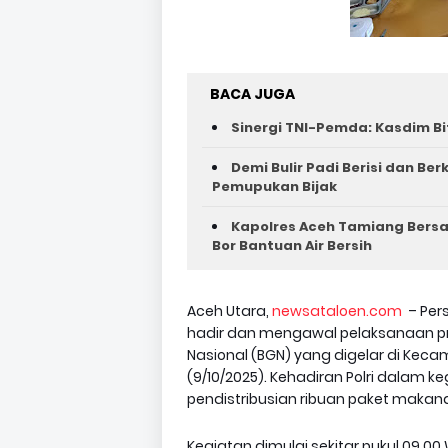
BACA JUGA
Sinergi TNI-Pemda: Kasdim Bi
Demi Bulir Padi Berisi dan Be
Pemupukan Bijak
Kapolres Aceh Tamiang Bers
Bor Bantuan Air Bersih
Aceh Utara,
newsataloen.com
– Pers
hadir dan mengawal pelaksanaan pro
Nasional (BGN) yang digelar di Kec
(9/10/2025). Kehadiran Polri dalam k
pendistribusian ribuan paket makanan
Kegiatan dimulai sekitar pukul 09.0