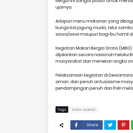
bergizi ini sangat positif untuk me
ujarnya.
Adapun menu makanan yang dibagikan 
bunga kol jagung muda, telur samba
siswa/siswi maupun bagi ibu hamil 
Kegiatan Makan Bergizi Gratis (MBG
dijalankan secara nasional melalui 
masyarakat dan menekan angka stun
Pelaksanaan kegiatan di Dewantara be
aman, dan penuh antusiasme mas
pendampingan penuh dari Polri mela
Tags
kabar daerah
Share