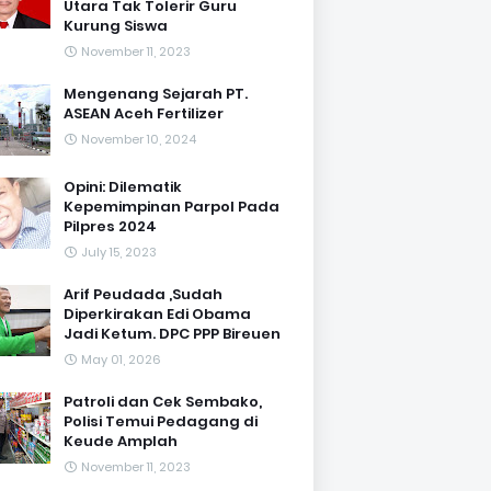
Utara Tak Tolerir Guru
Kurung Siswa
November 11, 2023
Mengenang Sejarah PT.
ASEAN Aceh Fertilizer
November 10, 2024
Opini: Dilematik
Kepemimpinan Parpol Pada
Pilpres 2024
July 15, 2023
Arif Peudada ,Sudah
Diperkirakan Edi Obama
Jadi Ketum. DPC PPP Bireuen
May 01, 2026
Patroli dan Cek Sembako,
Polisi Temui Pedagang di
Keude Amplah
November 11, 2023