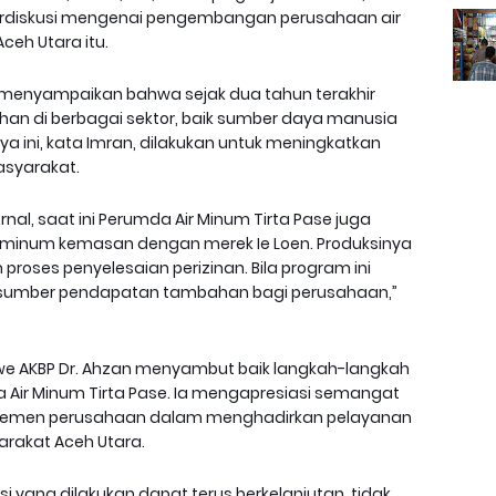
erdiskusi mengenai pengembangan perusahaan air
ceh Utara itu.
menyampaikan bahwa sejak dua tahun terakhir
an di berbagai sektor, baik sumber daya manusia
 ini, kata Imran, dilakukan untuk meningkatkan
asyarakat.
nal, saat ini Perumda Air Minum Tirta Pase juga
inum kemasan dengan merek Ie Loen. Produksinya
roses penyelesaian perizinan. Bila program ini
di sumber pendapatan tambahan bagi perusahaan,”
we AKBP Dr. Ahzan menyambut baik langkah-langkah
a Air Minum Tirta Pase. Ia mengapresiasi semangat
jemen perusahaan dalam menghadirkan pelayanan
yarakat Aceh Utara.
ang dilakukan dapat terus berkelanjutan, tidak