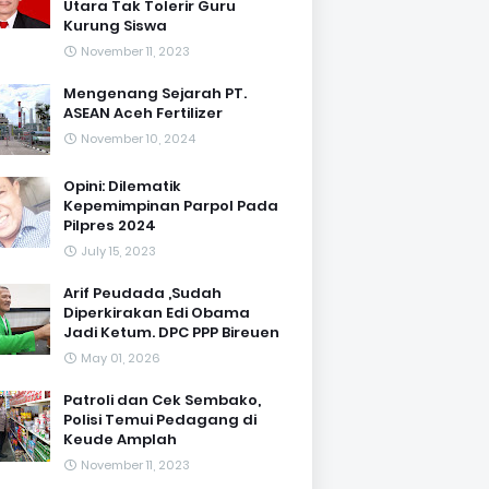
Utara Tak Tolerir Guru
Kurung Siswa
November 11, 2023
Mengenang Sejarah PT.
ASEAN Aceh Fertilizer
November 10, 2024
Opini: Dilematik
Kepemimpinan Parpol Pada
Pilpres 2024
July 15, 2023
Arif Peudada ,Sudah
Diperkirakan Edi Obama
Jadi Ketum. DPC PPP Bireuen
May 01, 2026
Patroli dan Cek Sembako,
Polisi Temui Pedagang di
Keude Amplah
November 11, 2023