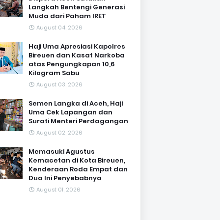
Langkah Bentengi Generasi
Muda dari Paham IRET
August 04, 2026
Haji Uma Apresiasi Kapolres
Bireuen dan Kasat Narkoba
atas Pengungkapan 10,6
Kilogram Sabu
August 03, 2026
Semen Langka di Aceh, Haji
Uma Cek Lapangan dan
Surati Menteri Perdagangan
August 02, 2026
Memasuki Agustus
Kemacetan di Kota Bireuen,
Kenderaan Roda Empat dan
Dua Ini Penyebabnya
August 01, 2026