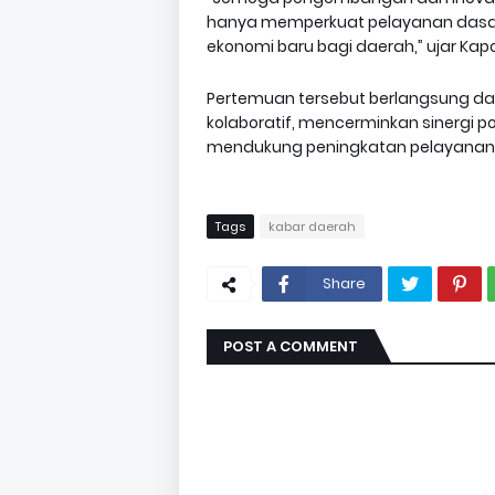
hanya memperkuat pelayanan dasar
ekonomi baru bagi daerah,” ujar Kapo
Pertemuan tersebut berlangsung d
kolaboratif, mencerminkan sinergi p
mendukung peningkatan pelayanan pu
Tags
kabar daerah
Share
POST A COMMENT