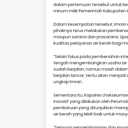
dalam pertemuan tersebut untuk b
minum milik Pemerintah Kabupaten A
Dalam kesempatan tersebut, Imran 
pihaknya terus melakukan pembenah
maupun sarana dan prasarana. Upaya
kualitas pelayanan air bersih bagi m
“Selain fokus pada pembenahan inter
tengah mengembangkan usaha air m
sudah berjalan, namun masih dalam p
berjalan lancar, tentu akan menja
ungkap Imran.
Sementara itu, Kapolres Lhokseuma
inovatif yang dilakukan oleh Perumd
pembaruan yang ditunjukkan mana
air bersih yang lebih baik untuk mas
“Semoga pengembangan dan inovasi y