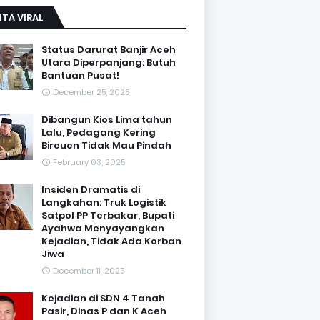
ITA VIRAL
Status Darurat Banjir Aceh
Utara Diperpanjang: Butuh
Bantuan Pusat!
December 25, 2025
Dibangun Kios Lima tahun
Lalu, Pedagang Kering
Bireuen Tidak Mau Pindah
February 03, 2025
Insiden Dramatis di
Langkahan: Truk Logistik
Satpol PP Terbakar, Bupati
Ayahwa Menyayangkan
Kejadian, Tidak Ada Korban
Jiwa
December 11, 2025
Kejadian di SDN 4 Tanah
Pasir, Dinas P dan K Aceh