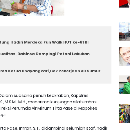
tung Hadiri Merdeka Fun Walk HUT ke-81 RI
rkualitas, Babinsa Dampingi Petani Lakukan
ama Ketua Bhayangkari,Cek Pekerjaan 30 Sumur
Dalam suasana penuh keakraban, Kapolres
.K., M.S.M., M.H., menerima kunjungan silaturahmi
reksi Perumda Air Minum Tirta Pase di Mapolres
gi.
ta Pase, Imran, S.T., didampingi sejumlah staf, hadir