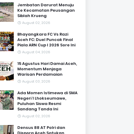
Jembatan Darurat Menuju
Ke Kecamatan Peusangan
Siblah Krueng
August 02, 2026
Bhayangkara FC Vs Razi
Aceh FC: Duel Puncak Final
Piala ARN Cup I 2026 Sore Ini
August 04, 2026
15 Agustus Hari Damai Aceh,
Momentum Menjaga
Warisan Perdamaian
August 03, 2026
Ada Momen Istimewa di SMA
Negeri 1 Lhokseumawe,
Puluhan Siswa Resmi
Sandang Tanda Ini
August 02, 2026
Densus 88 AT Polri dan
Dispora Aceh Satukan