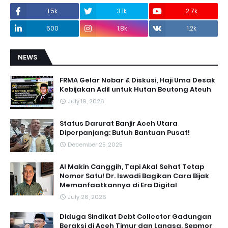
1.5k
3.1k
2.7k
500
1.8k
1.2k
NEWS
FRMA Gelar Nobar & Diskusi, Haji Uma Desak
Kebijakan Adil untuk Hutan Beutong Ateuh
July 19, 2026
Status Darurat Banjir Aceh Utara
Diperpanjang: Butuh Bantuan Pusat!
December 25, 2025
AI Makin Canggih, Tapi Akal Sehat Tetap
Nomor Satu! Dr. Iswadi Bagikan Cara Bijak
Memanfaatkannya di Era Digital
July 26, 2026
Diduga Sindikat Debt Collector Gadungan
Beraksi di Aceh Timur dan Langsa, Sepmor