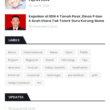
July 15, 2023
Kejadian di SDN 4 Tanah Pasir, Dinas P dan
K Aceh Utara Tak Tolerir Guru Kurung Siswa
November 11, 2023
LABELS
Bisnis
Internasional
News
Opini
Politik
Ragam
Regional
Sosial
Teknologi
Tips
ekonomi
hukum
kabar daerah
kesehatan
kriminal
nasional
olahraga
pendidikan
polri
resep masakan
tni
UPDATES
August 08, 2026