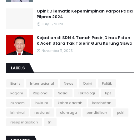
Opini: Dilematik Kepemimpinan Parpol Pada
Pilpres 2024
July 15, 2023
Kejadian di SDN 4 Tanah Pasir, Dinas P dan
K Aceh Utara Tak Tolerir Guru Kurung Siswa
November 11, 2023
LABELS
Bisnis
Internasional
News
Opini
Politik
Ragam
Regional
Sosial
Teknologi
Tips
ekonomi
hukum
kabar daerah
kesehatan
kriminal
nasional
olahraga
pendidikan
polri
resep masakan
tni