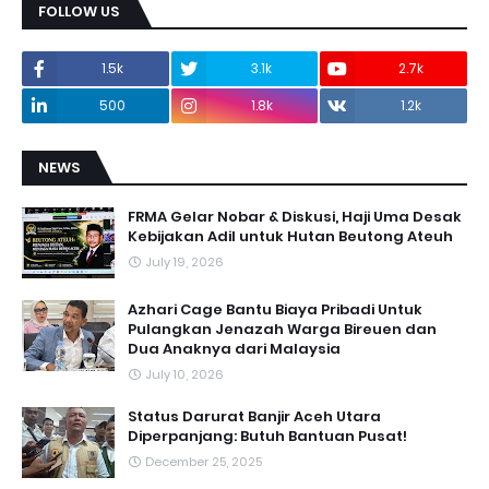
FOLLOW US
1.5k
3.1k
2.7k
500
1.8k
1.2k
NEWS
FRMA Gelar Nobar & Diskusi, Haji Uma Desak
Kebijakan Adil untuk Hutan Beutong Ateuh
July 19, 2026
Azhari Cage Bantu Biaya Pribadi Untuk
Pulangkan Jenazah Warga Bireuen dan
Dua Anaknya dari Malaysia
July 10, 2026
Status Darurat Banjir Aceh Utara
Diperpanjang: Butuh Bantuan Pusat!
December 25, 2025