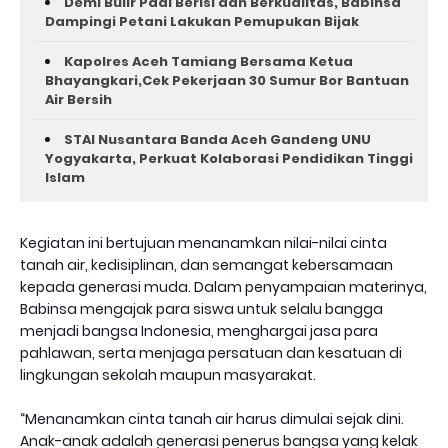
Demi Bulir Padi Berisi dan Berkualitas, Babinsa
Dampingi Petani Lakukan Pemupukan Bijak
Kapolres Aceh Tamiang Bersama Ketua
Bhayangkari,Cek Pekerjaan 30 Sumur Bor Bantuan
Air Bersih
STAI Nusantara Banda Aceh Gandeng UNU
Yogyakarta, Perkuat Kolaborasi Pendidikan Tinggi
Islam
Kegiatan ini bertujuan menanamkan nilai-nilai cinta
tanah air, kedisiplinan, dan semangat kebersamaan
kepada generasi muda. Dalam penyampaian materinya,
Babinsa mengajak para siswa untuk selalu bangga
menjadi bangsa Indonesia, menghargai jasa para
pahlawan, serta menjaga persatuan dan kesatuan di
lingkungan sekolah maupun masyarakat.
“Menanamkan cinta tanah air harus dimulai sejak dini.
Anak-anak adalah generasi penerus bangsa yang kelak