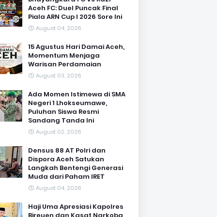
Aceh FC: Duel Puncak Final
Piala ARN Cup I 2026 Sore Ini
August 04, 2026
15 Agustus Hari Damai Aceh,
Momentum Menjaga
Warisan Perdamaian
August 03, 2026
Ada Momen Istimewa di SMA
Negeri 1 Lhokseumawe,
Puluhan Siswa Resmi
Sandang Tanda Ini
August 02, 2026
Densus 88 AT Polri dan
Dispora Aceh Satukan
Langkah Bentengi Generasi
Muda dari Paham IRET
August 04, 2026
Haji Uma Apresiasi Kapolres
Bireuen dan Kasat Narkoba