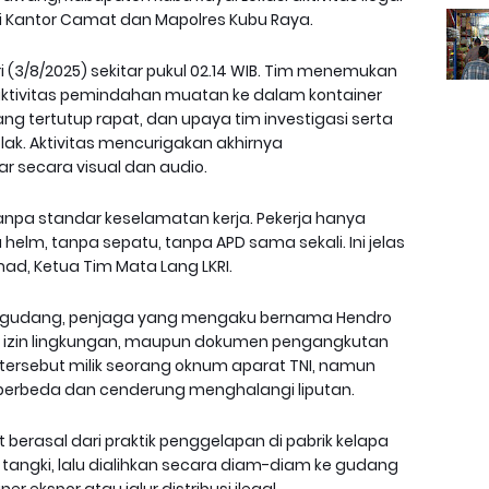
ri Kantor Camat dan Mapolres Kubu Raya.
i (3/8/2025) sekitar pukul 02.14 WIB. Tim menemukan
aktivitas pemindahan muatan ke dalam kontainer
g tertutup rapat, dan upaya tim investigasi serta
tolak. Aktivitas mencurigakan akhirnya
r secara visual dan audio.
npa standar keselamatan kerja. Pekerja hanya
lm, tanpa sepatu, tanpa APD sama sekali. Ini jelas
d, Ketua Tim Mata Lang LKRI.
as gudang, penjaga yang mengaku bernama Hendro
a, izin lingkungan, maupun dokumen pengangkutan
ersebut milik seorang oknum aparat TNI, namun
erbeda dan cenderung menghalangi liputan.
erasal dari praktik penggelapan di pabrik kelapa
r tangki, lalu dialihkan secara diam-diam ke gudang