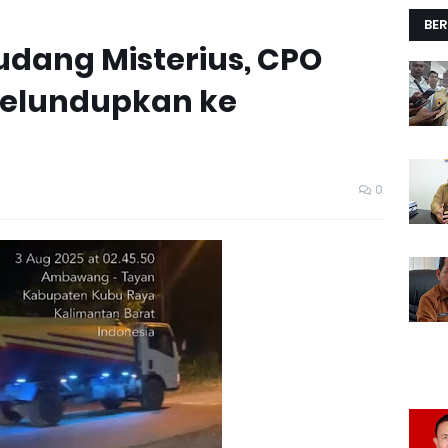
BER
dang Misterius, CPO
iselundupkan ke
0