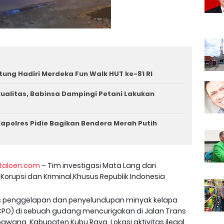
tung Hadiri Merdeka Fun Walk HUT ke-81 RI
rkualitas, Babinsa Dampingi Petani Lakukan
apolres Pidie Bagikan Bendera Merah Putih
taloen.com
– Tim investigasi Mata Lang dari
Korupsi dan Kriminal,Khusus Republik Indonesia
s penggelapan dan penyelundupan minyak kelapa
CPO) di sebuah gudang mencurigakan di Jalan Trans
ang, Kabupaten Kubu Raya. Lokasi aktivitas ilegal