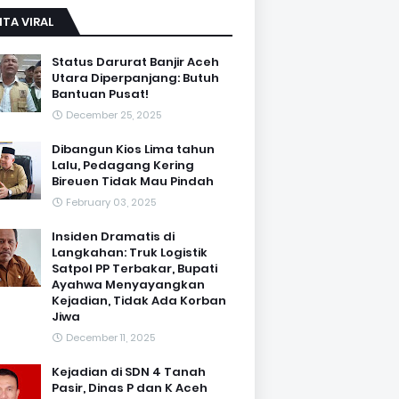
ITA VIRAL
Status Darurat Banjir Aceh
Utara Diperpanjang: Butuh
Bantuan Pusat!
December 25, 2025
Dibangun Kios Lima tahun
Lalu, Pedagang Kering
Bireuen Tidak Mau Pindah
February 03, 2025
Insiden Dramatis di
Langkahan: Truk Logistik
Satpol PP Terbakar, Bupati
Ayahwa Menyayangkan
Kejadian, Tidak Ada Korban
Jiwa
December 11, 2025
Kejadian di SDN 4 Tanah
Pasir, Dinas P dan K Aceh