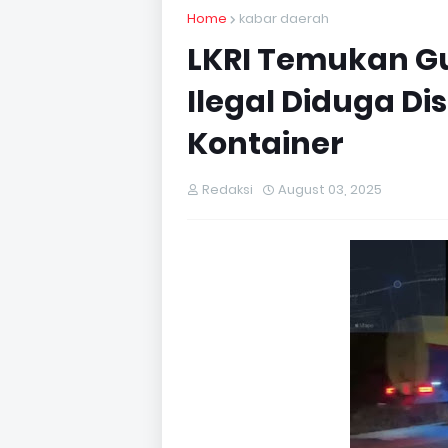
Home
kabar daerah
LKRI Temukan Gu
Ilegal Diduga D
Kontainer
Redaksi
August 03, 2025