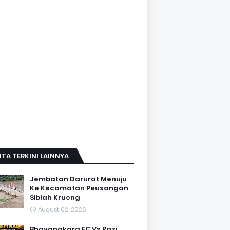
ITA TERKINI LAINNYA
Jembatan Darurat Menuju
Ke Kecamatan Peusangan
Siblah Krueng
August 02, 2026
Bhayangkara FC Vs Razi