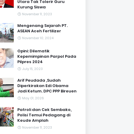
Utara Tak Tolerir Guru
Kurung Siswa
November 11, 2023
Mengenang Sejarah PT.
ASEAN Aceh Fertilizer
November 10, 2024
Opini: Dilematik
Kepemimpinan Parpol Pada
Pilpres 2024
July 15, 2023
Arif Peudada ,Sudah
Diperkirakan Edi Obama
Jadi Ketum. DPC PPP Bireuen
May 01, 2026
Patroli dan Cek Sembako,
Polisi Temui Pedagang di
Keude Amplah
November 11, 2023