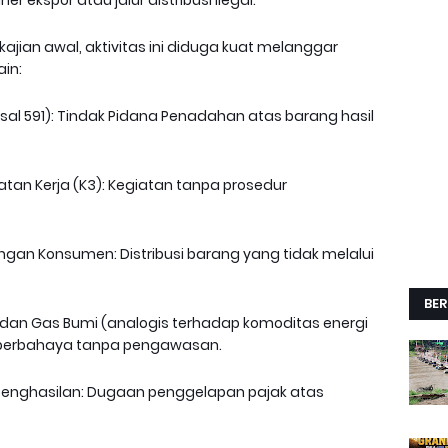
r ekspor atau jalur distribusi ilegal.
ajian awal, aktivitas ini diduga kuat melanggar
in:
asal 591): Tindak Pidana Penadahan atas barang hasil
atan Kerja (K3): Kegiatan tanpa prosedur
ungan Konsumen: Distribusi barang yang tidak melalui
BER
k dan Gas Bumi (analogis terhadap komoditas energi
 berbahaya tanpa pengawasan.
 Penghasilan: Dugaan penggelapan pajak atas