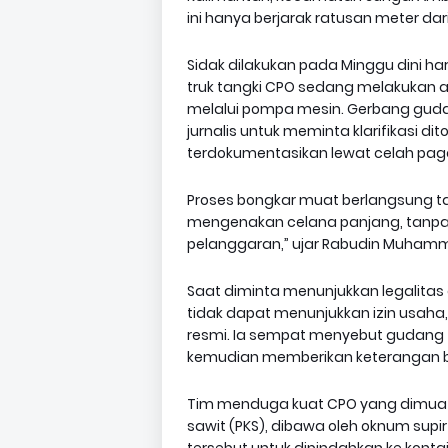
ini hanya berjarak ratusan meter da
Sidak dilakukan pada Minggu dini har
truk tangki CPO sedang melakukan 
melalui pompa mesin. Gerbang gudan
jurnalis untuk meminta klarifikasi di
terdokumentasikan lewat celah paga
Proses bongkar muat berlangsung ta
mengenakan celana panjang, tanpa he
pelanggaran,” ujar Rabudin Muhamma
Saat diminta menunjukkan legalit
tidak dapat menunjukkan izin usah
resmi. Ia sempat menyebut gudang t
kemudian memberikan keterangan b
Tim menduga kuat CPO yang dimuat b
sawit (PKS), dibawa oleh oknum supi