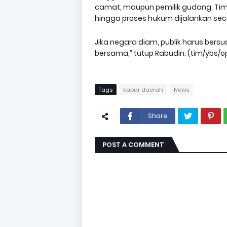
camat, maupun pemilik gudang. Tim
hingga proses hukum dijalankan sec
Jika negara diam, publik harus ber
bersama,” tutup Rabudin. (tim/ybs/o
Tags
kabar daerah
News
Share
POST A COMMENT