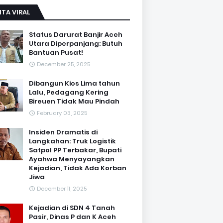
ITA VIRAL
Status Darurat Banjir Aceh
Utara Diperpanjang: Butuh
Bantuan Pusat!
December 25, 2025
Dibangun Kios Lima tahun
Lalu, Pedagang Kering
Bireuen Tidak Mau Pindah
February 03, 2025
Insiden Dramatis di
Langkahan: Truk Logistik
Satpol PP Terbakar, Bupati
Ayahwa Menyayangkan
Kejadian, Tidak Ada Korban
Jiwa
December 11, 2025
Kejadian di SDN 4 Tanah
Pasir, Dinas P dan K Aceh