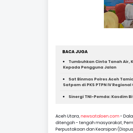
BACA JUGA
Tumbuhkan Cinta Tanah Air, K
Kepada Pengguna Jalan ‎
Sat Binmas Polres Aceh Tam
Satpam di PKS PTPN IV Regional 
Sinergi TNI-Pemda: Kasdim Bi
Aceh Utara,
newsataloen.com
- Dala
ditengah - tengah masyarakat, Peme
Perpustakaan dan Kearsipan (Dispusip