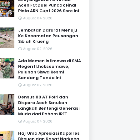
Aceh FC: Duel Puncak Final
Piala ARN Cup I 2026 Sore Ini
August 04, 2026
Jembatan Darurat Menuju
Ke Kecamatan Peusangan
Siblah Krueng
August 02, 2026
Ada Momen Istimewa di SMA
Negeri 1 Lhokseumawe,
Puluhan Siswa Resmi
Sandang Tanda Ini
August 02, 2026
Densus 88 AT Polri dan
Dispora Aceh Satukan
Langkah Bentengi Generasi
Muda dari Paham IRET
August 04, 2026
Haji Uma Apresiasi Kapolres
Bireuen dan Kasat Narkoba