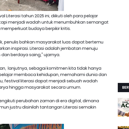
Literasi tahun 2025 ini, diikuti oleh para pelajar
tetapi menjadi wadah untuk menumbuhkan semangat
 memperkuat budaya berpikir kritis.
dik, penulis bahkan masyarakat luas dapat bertemu
kan inspirasi. Literasi adalah jembatan menuju
dan berdaya saing," ujarnya.
ban, lanjutnya, sebagai komitmen kita tidak hanya
a belajar membaca kehidupan, memahami dunia dan
, festival literasi dapat menjadi sebuah wadah
arya hingga masyarakat secara umum.
BER
 mengikuti perubahan zaman di era digital, dimana
un justru disinilah tantangan Literasi semakin