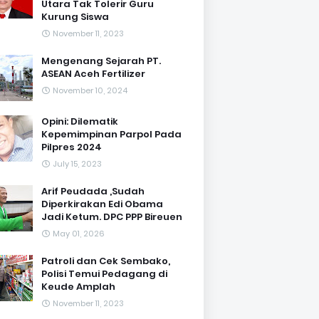
Utara Tak Tolerir Guru
Kurung Siswa
November 11, 2023
Mengenang Sejarah PT.
ASEAN Aceh Fertilizer
November 10, 2024
Opini: Dilematik
Kepemimpinan Parpol Pada
Pilpres 2024
July 15, 2023
Arif Peudada ,Sudah
Diperkirakan Edi Obama
Jadi Ketum. DPC PPP Bireuen
May 01, 2026
Patroli dan Cek Sembako,
Polisi Temui Pedagang di
Keude Amplah
November 11, 2023