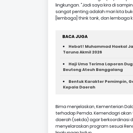
lingkungan. "Jadi saya kira di samp
sangat penting adalah mari kita bu
[lembaga] think tank, dan lembaga k
BACA JUGA
Hebat! Muhammad Haekal Jad
Taruna Akmil 2026
Haji Uma Terima Laporan Dug
Beutong Ateuh Banggalang
Bentuk Karakter Pemimpin, Ge
Kepala Daerah
Bima menjelaskan, Kementerian Dal
terhadap Pemda. Kemendagri akan te
daerah (sekda) agar berkoordinasi 
menyelaraskan program sesuai Renc
lingkungan hidup.