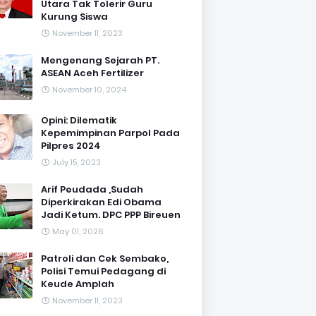
Utara Tak Tolerir Guru
Kurung Siswa
November 11, 2023
Mengenang Sejarah PT.
ASEAN Aceh Fertilizer
November 10, 2024
Opini: Dilematik
Kepemimpinan Parpol Pada
Pilpres 2024
July 15, 2023
Arif Peudada ,Sudah
Diperkirakan Edi Obama
Jadi Ketum. DPC PPP Bireuen
May 01, 2026
Patroli dan Cek Sembako,
Polisi Temui Pedagang di
Keude Amplah
November 11, 2023