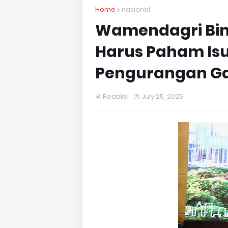
Home
nasional
Wamendagri Bim
Harus Paham Isu
Pengurangan Ga
Redaksi
July 25, 2025