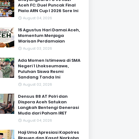
Aceh FC: Duel Puncak Final
Piala ARN Cup I 2026 Sore Ini
August 04, 2026
15 Agustus Hari Damai Aceh,
Momentum Menjaga
Warisan Perdamaian
August 03, 2026
Ada Momen Istimewa di SMA
Negeri 1 Lhokseumawe,
Puluhan Siswa Resmi
Sandang Tanda Ini
August 02, 2026
Densus 88 AT Polri dan
Dispora Aceh Satukan
Langkah Bentengi Generasi
Muda dari Paham IRET
August 04, 2026
Haji Uma Apresiasi Kapolres
Bireuen dan Kasat Narkoba