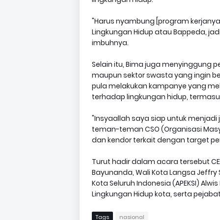
"Harus nyambung [program kerjanya
Lingkungan Hidup atau Bappeda, jad
imbuhnya.
Selain itu, Bima juga menyinggung 
maupun sektor swasta yang ingin be
pula melakukan kampanye yang melib
terhadap lingkungan hidup, termasuk 
"Insyaallah saya siap untuk menjad
teman-teman CSO (Organisasi Masyar
dan kendor terkait dengan target p
Turut hadir dalam acara tersebut CE
Bayunanda, Wali Kota Langsa Jeffry S
Kota Seluruh Indonesia (APEKSI) Alw
Lingkungan Hidup kota, serta pejabat t
Tags
nasional