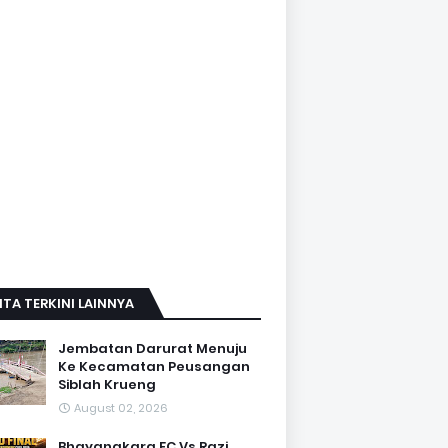
ITA TERKINI LAINNYA
Jembatan Darurat Menuju
Ke Kecamatan Peusangan
Siblah Krueng
August 02, 2026
Bhayangkara FC Vs Razi