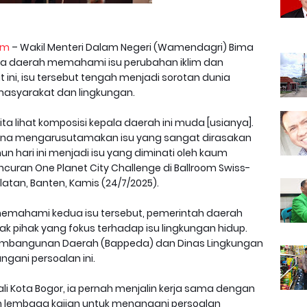
om
– Wakil Menteri Dalam Negeri (Wamendagri) Bima
ala daerah memahami isu perubahan iklim dan
 ini, isu tersebut tengah menjadi sorotan dunia
asyarakat dan lingkungan.
ta lihat komposisi kepala daerah ini muda [usianya].
mana mengarusutamakan isu yang sangat dirasakan
n hari ini menjadi isu yang diminati oleh kaum
uran One Planet City Challenge di Ballroom Swiss-
atan, Banten, Kamis (24/7/2025).
mahami kedua isu tersebut, pemerintah daerah
pihak yang fokus terhadap isu lingkungan hidup.
embangunan Daerah (Bappeda) dan Dinas Lingkungan
gani persoalan ini.
i Kota Bogor, ia pernah menjalin kerja sama dengan
pun lembaga kajian untuk menangani persoalan