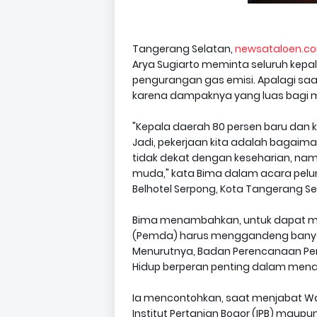
Tangerang Selatan,
newsataloen.c
Arya Sugiarto meminta seluruh kep
pengurangan gas emisi. Apalagi saat
karena dampaknya yang luas bagi m
"Kepala daerah 80 persen baru dan ki
Jadi, pekerjaan kita adalah bagai
tidak dekat dengan keseharian, namu
muda," kata Bima dalam acara pelunc
Belhotel Serpong, Kota Tangerang Sel
Bima menambahkan, untuk dapat me
(Pemda) harus menggandeng banyak 
Menurutnya, Badan Perencanaan P
Hidup berperan penting dalam menan
Ia mencontohkan, saat menjabat Wal
Institut Pertanian Bogor (IPB) mau