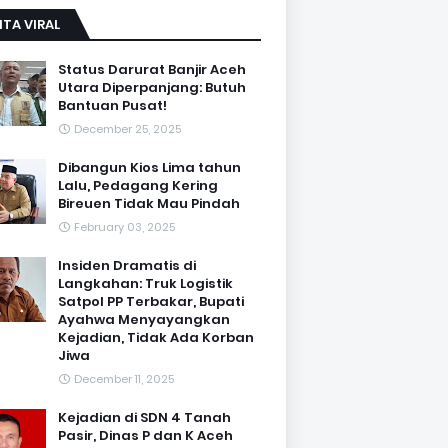
ITA VIRAL
Status Darurat Banjir Aceh
Utara Diperpanjang: Butuh
Bantuan Pusat!
December 25, 2025
Dibangun Kios Lima tahun
Lalu, Pedagang Kering
Bireuen Tidak Mau Pindah
February 03, 2025
Insiden Dramatis di
Langkahan: Truk Logistik
Satpol PP Terbakar, Bupati
Ayahwa Menyayangkan
Kejadian, Tidak Ada Korban
Jiwa
December 11, 2025
Kejadian di SDN 4 Tanah
Pasir, Dinas P dan K Aceh