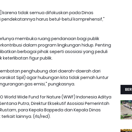
] karena tidak semua difokuskan pada Dinas
i pendekatannya harus betul-betul komprehensif,"
perlunya membuka ruang pendanaan bagi publik
rkontribusi dalam program lingkungan hidup. Penting
atkan berbagai pihak seperti asosiasi yang peduli
keterlibatan figur publik.
i jembatan penghubung dari daerah-daerah dari
akat Sipil) agar hubungan kita tidak pernah luntur
engurangan gas emisi," pungkasnya.
BER
O World Wide Fund for Nature (WWF) Indonesia Aditya
entana Putra, Direktur Eksekutif Asosiasi Pemerintah
is Rustam, para Kepala Bappeda dan Kepala Dinas
erkait lainnya. (rls/red).