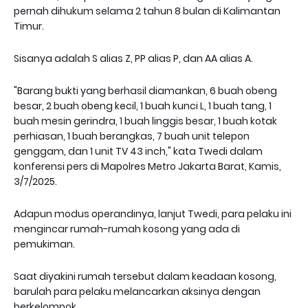
pernah dihukum selama 2 tahun 8 bulan di Kalimantan
Timur.
Sisanya adalah S alias Z, PP alias P, dan AA alias A.
"Barang bukti yang berhasil diamankan, 6 buah obeng
besar, 2 buah obeng kecil, 1 buah kunci L, 1 buah tang, 1
buah mesin gerindra, 1 buah linggis besar, 1 buah kotak
perhiasan, 1 buah berangkas, 7 buah unit telepon
genggam, dan 1 unit TV 43 inch," kata Twedi dalam
konferensi pers di Mapolres Metro Jakarta Barat, Kamis,
3/7/2025.
Adapun modus operandinya, lanjut Twedi, para pelaku ini
mengincar rumah-rumah kosong yang ada di
pemukiman.
Saat diyakini rumah tersebut dalam keadaan kosong,
barulah para pelaku melancarkan aksinya dengan
berkelompok.