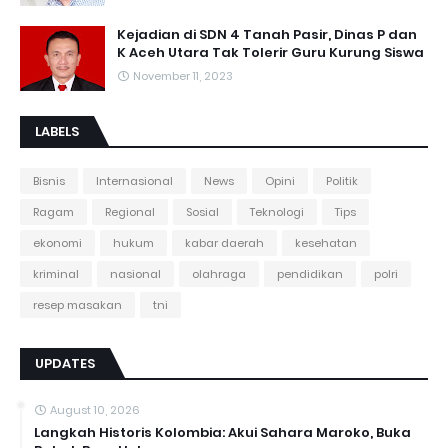
Kejadian di SDN 4 Tanah Pasir, Dinas P dan
K Aceh Utara Tak Tolerir Guru Kurung Siswa
November 11, 2023
LABELS
Bisnis
Internasional
News
Opini
Politik
Ragam
Regional
Sosial
Teknologi
Tips
ekonomi
hukum
kabar daerah
kesehatan
kriminal
nasional
olahraga
pendidikan
polri
resep masakan
tni
UPDATES
August 10, 2026
Langkah Historis Kolombia: Akui Sahara Maroko, Buka