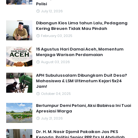
Polisi
July 12, 2026
Dibangun Kios Lima tahun Lalu, Pedagang
Kering Bireuen Tidak Mau Pindah
February 03, 2025
15 Agustus Hari Damai Aceh, Momentum
Menjaga Warisan Perdamaian
August 03, 2026
APH Subulussalam Dibungkam Duit Desa?
Mahasiswa & LSM Ultimatum Kejari 5x24
Jam!
October 04, 2025
Berlumpur Demi Petani, Aksi Babinsa Ini Tuai
Apresiasi Warga
July 21, 2026
Dr. H. M. Nasir Djamil Pakaikan Jas PKS
Kepada ,Politisi Senior PPP Drs H.Abdullah