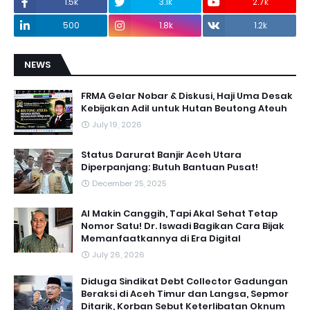
1.5k
3.1k
2.7k
500
1.8k
1.2k
NEWS
FRMA Gelar Nobar & Diskusi, Haji Uma Desak
Kebijakan Adil untuk Hutan Beutong Ateuh
July 19, 2026
Status Darurat Banjir Aceh Utara
Diperpanjang: Butuh Bantuan Pusat!
December 25, 2025
AI Makin Canggih, Tapi Akal Sehat Tetap
Nomor Satu! Dr. Iswadi Bagikan Cara Bijak
Memanfaatkannya di Era Digital
July 26, 2026
Diduga Sindikat Debt Collector Gadungan
Beraksi di Aceh Timur dan Langsa, Sepmor
Ditarik, Korban Sebut Keterlibatan Oknum