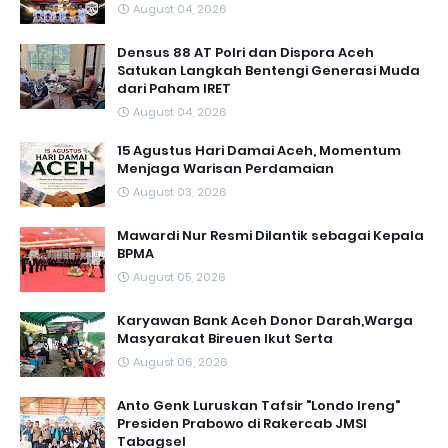
August 04, 2026
Densus 88 AT Polri dan Dispora Aceh
Satukan Langkah Bentengi Generasi Muda
dari Paham IRET
August 04, 2026
15 Agustus Hari Damai Aceh, Momentum
Menjaga Warisan Perdamaian
August 03, 2026
Mawardi Nur Resmi Dilantik sebagai Kepala
BPMA
August 05, 2026
Karyawan Bank Aceh Donor Darah,Warga
Masyarakat Bireuen Ikut Serta
August 06, 2026
Anto Genk Luruskan Tafsir "Londo Ireng"
Presiden Prabowo di Rakercab JMSI
Tabagsel