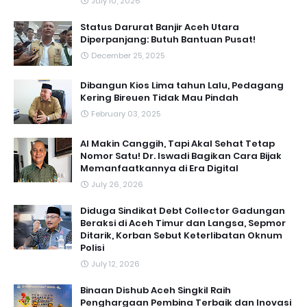
July 10, 2026
Status Darurat Banjir Aceh Utara
Diperpanjang: Butuh Bantuan Pusat!
December 25, 2025
Dibangun Kios Lima tahun Lalu, Pedagang
Kering Bireuen Tidak Mau Pindah
February 03, 2025
AI Makin Canggih, Tapi Akal Sehat Tetap
Nomor Satu! Dr. Iswadi Bagikan Cara Bijak
Memanfaatkannya di Era Digital
July 26, 2026
Diduga Sindikat Debt Collector Gadungan
Beraksi di Aceh Timur dan Langsa, Sepmor
Ditarik, Korban Sebut Keterlibatan Oknum
Polisi
July 12, 2026
Binaan Dishub Aceh Singkil Raih
Penghargaan Pembina Terbaik dan Inovasi