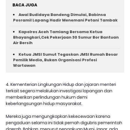
BACA JUGA
Awal Budidaya Bandeng Dimulai, Babinsa
Posramil Lapang Hadir Menemani Petani Tambak
Kapolres Aceh Tamiang Bersama Ketua
Bhayangkari,Cek Pekerjaan 30 Sumur Bor Bantuan
Air Bersih
Ketua JMSI Sumut Tegaskan JMSI Rumah Besar
Pemilik Media, Bukan Organisasi Profesi
Wartawan
4. Kementerian Lingkungan Hidup dan jajaran menteri
terkait segera melakukan investigasi lapangan dan
memberikan perlindungan hukum demi
keberlangsungan hidup masyarakat.
Mereka juga mengungkapkan kekecewaan karena
pengaduan selama ini tidak pernah digubris pemerintah
daerah. Bahkan, menurut pengakuan Murni Japar, ada