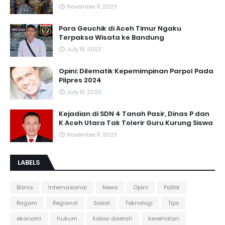
November 11, 2023
Para Geuchik di Aceh Timur Ngaku
Terpaksa Wisata ke Bandung
July 15, 2023
Opini: Dilematik Kepemimpinan Parpol Pada
Pilpres 2024
July 15, 2023
Kejadian di SDN 4 Tanah Pasir, Dinas P dan
K Aceh Utara Tak Tolerir Guru Kurung Siswa
November 11, 2023
LABELS
Bisnis
Internasional
News
Opini
Politik
Ragam
Regional
Sosial
Teknologi
Tips
ekonomi
hukum
kabar daerah
kesehatan