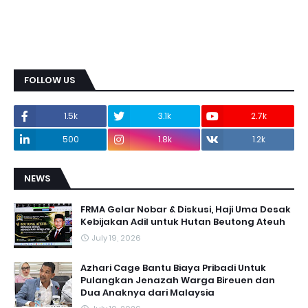
FOLLOW US
1.5k
3.1k
2.7k
500
1.8k
1.2k
NEWS
FRMA Gelar Nobar & Diskusi, Haji Uma Desak
Kebijakan Adil untuk Hutan Beutong Ateuh
July 19, 2026
Azhari Cage Bantu Biaya Pribadi Untuk
Pulangkan Jenazah Warga Bireuen dan
Dua Anaknya dari Malaysia