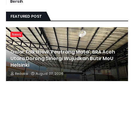
Bersih
FEATURED POST
News
Gelar Talkshow 'Peutrang Mata', BRA Aceh
Utara Dorong Sinergi Wujudkan Butir MoU
Helsinki
Redaksi
August 07, 2026