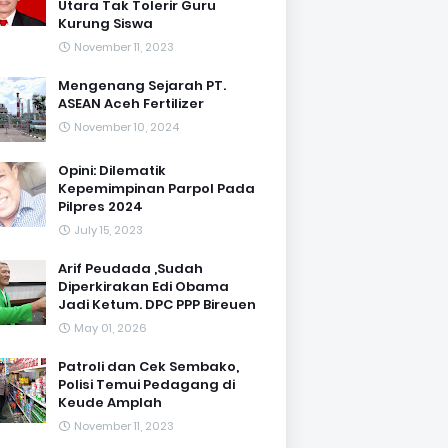
Utara Tak Tolerir Guru
Kurung Siswa
November 11, 2023
Mengenang Sejarah PT.
ASEAN Aceh Fertilizer
November 10, 2024
Opini: Dilematik
Kepemimpinan Parpol Pada
Pilpres 2024
July 15, 2023
Arif Peudada ,Sudah
Diperkirakan Edi Obama
Jadi Ketum. DPC PPP Bireuen
May 01, 2026
Patroli dan Cek Sembako,
Polisi Temui Pedagang di
Keude Amplah
November 11, 2023