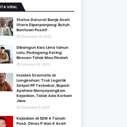
ITA VIRAL
Status Darurat Banjir Aceh
Utara Diperpanjang: Butuh
Bantuan Pusat!
December 25, 2025
Dibangun Kios Lima tahun
Lalu, Pedagang Kering
Bireuen Tidak Mau Pindah
February 03, 2025
Insiden Dramatis di
Langkahan: Truk Logistik
Satpol PP Terbakar, Bupati
Ayahwa Menyayangkan
Kejadian, Tidak Ada Korban
Jiwa
December 11, 2025
Kejadian di SDN 4 Tanah
Pasir, Dinas P dan K Aceh