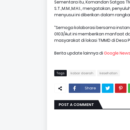
Sementara itu, Komandan Satgas TMM
S.T.,M.M.,M.H.I., mengatakan, penyu
menyusui ini diberikan dalam rangka 
”Semoga kolaborasi bersama instansi
0103/Aut ini memberikan manfaat da
masyarakat di lokasi TMMD di Desa 
Berita update lainnya di
Google New
Tags
kabar daerah
kesehatan
Share
POST A COMMENT