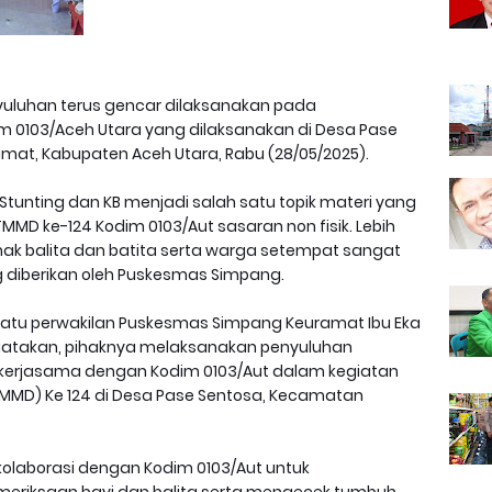
yuluhan terus gencar dilaksanakan pada
m 0103/Aceh Utara yang dilaksanakan di Desa Pase
at, Kabupaten Aceh Utara, Rabu (28/05/2025).
tunting dan KB menjadi salah satu topik materi yang
MMD ke-124 Kodim 0103/Aut sasaran non fisik. Lebih
nak balita dan batita serta warga setempat sangat
 diberikan oleh Puskesmas Simpang.
atu perwakilan Puskesmas Simpang Keuramat Ibu Eka
ngatakan, pihaknya melaksanakan penyuluhan
 kerjasama dengan Kodim 0103/Aut dalam kegiatan
MD) Ke 124 di Desa Pase Sentosa, Kecamatan
kolaborasi dengan Kodim 0103/Aut untuk