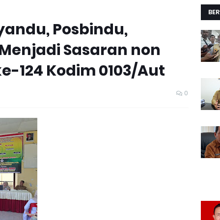
BER
andu, Posbindu,
 Menjadi Sasaran non
ke-124 Kodim 0103/Aut
0