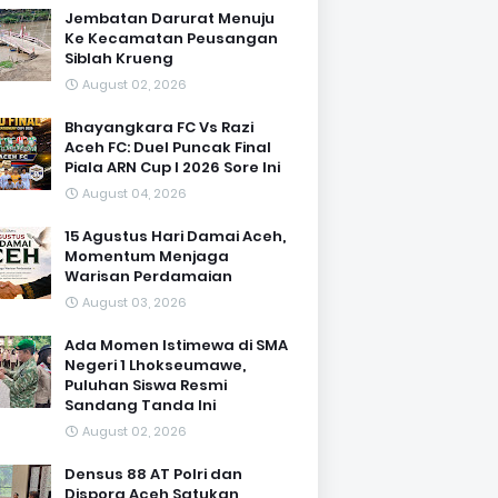
Jembatan Darurat Menuju
Ke Kecamatan Peusangan
Siblah Krueng
August 02, 2026
Bhayangkara FC Vs Razi
Aceh FC: Duel Puncak Final
Piala ARN Cup I 2026 Sore Ini
August 04, 2026
15 Agustus Hari Damai Aceh,
Momentum Menjaga
Warisan Perdamaian
August 03, 2026
Ada Momen Istimewa di SMA
Negeri 1 Lhokseumawe,
Puluhan Siswa Resmi
Sandang Tanda Ini
August 02, 2026
Densus 88 AT Polri dan
Dispora Aceh Satukan