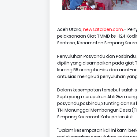
Aceh Utara,
newsataloen.com
.– Pen
pelaksanaan Giat TMMD ke -124 Kodi
Sentosa, Kecamatan Simpang Keuram
Penyuluhan Posyandu dan Posbindu,S
dipilih yang disampaikan pada giat T
kurang 55 orang ibu-ibu dan anak-a
antusias mengikuti penyuluhan yang
Dalam kesempatan tersebut salah s
Septi yang merupakan Ahli Gizi me
posyandu,posbindu,Stunting dan KB
TNI Manunggal Membangun Desa (TM
Simpang Keuramat Kabupaten Aut.
"Dalam kesempatan kali ini kami ber