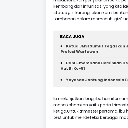
melaksanakan penyuluhan serta pem
kembang dan imunisasi yang kita lak
status gizi kurang, akan kami berik
tambahan dalam memenuhi gizi” uc
BACA JUGA
Ketua JMSI Sumut Tegaskan J
Profesi Wartawan
Bahu-membahu Bersihkan Des
Hut Ri Ke-81 ‎
Yayasan Jantung Indonesia Bir
Ia melanjutkan, bagi ibu hamil umu
masa kehamilan yaitu pada trimeste
ketiga.Untuk trimester pertama, ibu
test untuk mendeteksi berbagai m