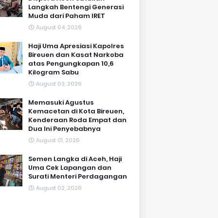
Langkah Bentengi Generasi
Muda dari Paham IRET
August 04, 2026
Haji Uma Apresiasi Kapolres
Bireuen dan Kasat Narkoba
atas Pengungkapan 10,6
Kilogram Sabu
August 03, 2026
Memasuki Agustus
Kemacetan di Kota Bireuen,
Kenderaan Roda Empat dan
Dua Ini Penyebabnya
August 01, 2026
Semen Langka di Aceh, Haji
Uma Cek Lapangan dan
Surati Menteri Perdagangan
August 02, 2026