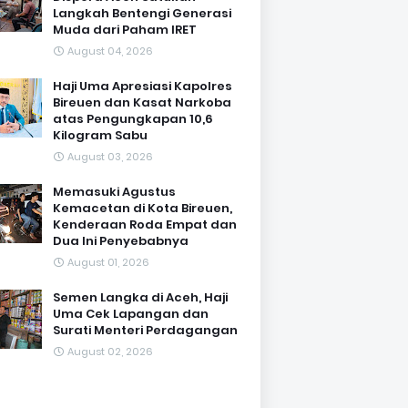
Langkah Bentengi Generasi
Muda dari Paham IRET
August 04, 2026
Haji Uma Apresiasi Kapolres
Bireuen dan Kasat Narkoba
atas Pengungkapan 10,6
Kilogram Sabu
August 03, 2026
Memasuki Agustus
Kemacetan di Kota Bireuen,
Kenderaan Roda Empat dan
Dua Ini Penyebabnya
August 01, 2026
Semen Langka di Aceh, Haji
Uma Cek Lapangan dan
Surati Menteri Perdagangan
August 02, 2026