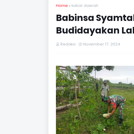
Home
kabar daerah
Babinsa Syamtal
Budidayakan La
Redaksi
November 17, 2024