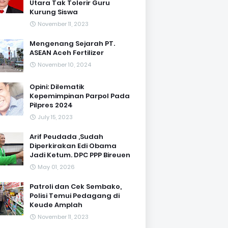
Utara Tak Tolerir Guru
Kurung Siswa
November 11, 2023
Mengenang Sejarah PT.
ASEAN Aceh Fertilizer
November 10, 2024
Opini: Dilematik
Kepemimpinan Parpol Pada
Pilpres 2024
July 15, 2023
Arif Peudada ,Sudah
Diperkirakan Edi Obama
Jadi Ketum. DPC PPP Bireuen
May 01, 2026
Patroli dan Cek Sembako,
Polisi Temui Pedagang di
Keude Amplah
November 11, 2023