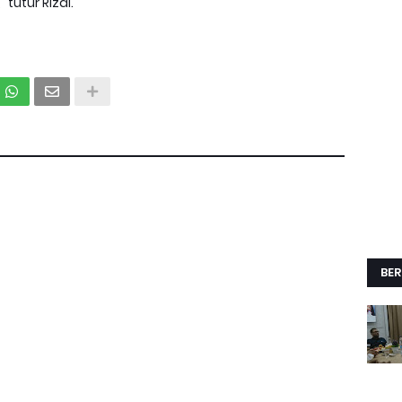
tutur Rizal.
BER