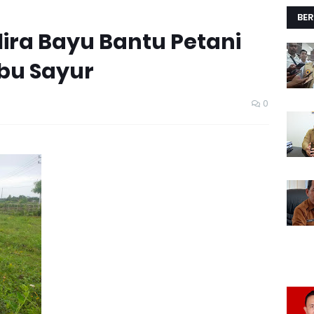
BER
ira Bayu Bantu Petani
bu Sayur
0