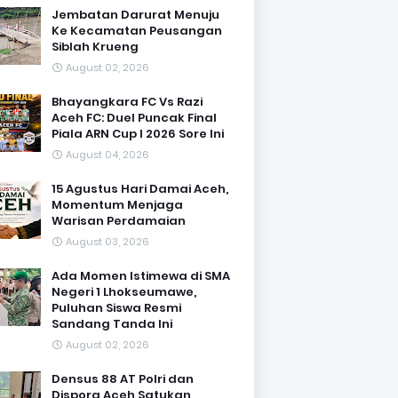
Jembatan Darurat Menuju
Ke Kecamatan Peusangan
Siblah Krueng
August 02, 2026
Bhayangkara FC Vs Razi
Aceh FC: Duel Puncak Final
Piala ARN Cup I 2026 Sore Ini
August 04, 2026
15 Agustus Hari Damai Aceh,
Momentum Menjaga
Warisan Perdamaian
August 03, 2026
Ada Momen Istimewa di SMA
Negeri 1 Lhokseumawe,
Puluhan Siswa Resmi
Sandang Tanda Ini
August 02, 2026
Densus 88 AT Polri dan
Dispora Aceh Satukan