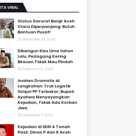
ITA VIRAL
Status Darurat Banjir Aceh
Utara Diperpanjang: Butuh
Bantuan Pusat!
December 25, 2025
Dibangun Kios Lima tahun
Lalu, Pedagang Kering
Bireuen Tidak Mau Pindah
February 03, 2025
Insiden Dramatis di
Langkahan: Truk Logistik
Satpol PP Terbakar, Bupati
Ayahwa Menyayangkan
Kejadian, Tidak Ada Korban
Jiwa
December 11, 2025
Kejadian di SDN 4 Tanah
Pasir, Dinas P dan K Aceh