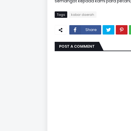
semangat kepada kami para petani," 
Tags
kabar daerah
Share
POST A COMMENT