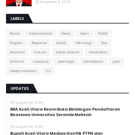
November 11, 2023
LABELS
Bisnis
Internasional
News
Opini
Politik
Ragam
Regional
Sosial
Teknologi
Tips
ekonomi
hukum
kabar daerah
kesehatan
kriminal
nasional
olahraga
pendidikan
polri
resep masakan
tni
UPDATES
August 08, 2026
BRA Aceh Utara Resmi Buka Bimbingan Pendaftaran
Beasiswa Universitas Serambi Mekkah
August 08, 2026
Bupati Aceh Utara Mediasi Konflik PTPN dan