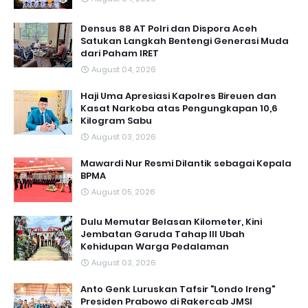
Densus 88 AT Polri dan Dispora Aceh
Satukan Langkah Bentengi Generasi Muda
dari Paham IRET
August 04, 2026
Haji Uma Apresiasi Kapolres Bireuen dan
Kasat Narkoba atas Pengungkapan 10,6
Kilogram Sabu
August 03, 2026
Mawardi Nur Resmi Dilantik sebagai Kepala
BPMA
August 05, 2026
Dulu Memutar Belasan Kilometer, Kini
Jembatan Garuda Tahap III Ubah
Kehidupan Warga Pedalaman ‎
August 03, 2026
Anto Genk Luruskan Tafsir "Londo Ireng"
Presiden Prabowo di Rakercab JMSI