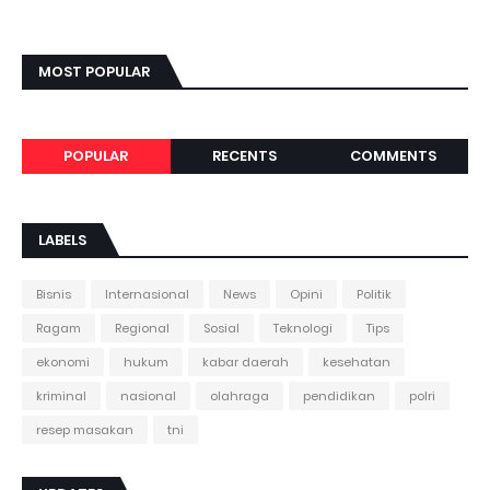
MOST POPULAR
POPULAR
RECENTS
COMMENTS
LABELS
Bisnis
Internasional
News
Opini
Politik
Ragam
Regional
Sosial
Teknologi
Tips
ekonomi
hukum
kabar daerah
kesehatan
kriminal
nasional
olahraga
pendidikan
polri
resep masakan
tni