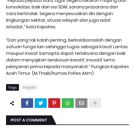
“Kepada pejabat baru, agar segera lakukan maping dan
konsolidasi, baik dari sisi SDM, sarana prasarana dan
cara bertindak. Segera menyesuaikan diri dengan
lingkungan sekitar, situasi wilayah dan juga adat
istiadat,” kata Kapolres.
“Dan yang tak kalah penting, berkolaborasilah dengan
satuan fungsi lain sehingga tugas sebagai Kasat Lantas
maupun Kasat Samapta dapat terlaksana dengan baik
dalam menyajikan terobosan kreatif, inovatif serta
pelayanan prima kepada masyarakat.” Pungkas Kapolres
Aceh Timur. (M.Thaib/Humas Poltes Atim)
Tags
tni/polri
POST A COMMENT