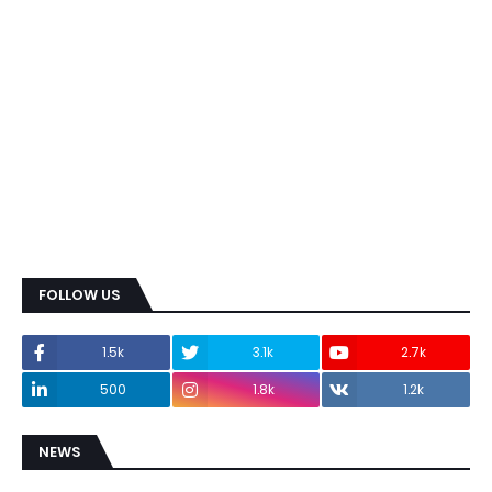
FOLLOW US
1.5k
3.1k
2.7k
500
1.8k
1.2k
NEWS