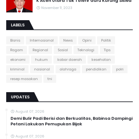
K Aceh Utara Tak Tolerir Guru Kurung Siswa
November 11, 2023
LABELS
Bisnis
Internasional
News
Opini
Politik
Ragam
Regional
Sosial
Teknologi
Tips
ekonomi
hukum
kabar daerah
kesehatan
kriminal
nasional
olahraga
pendidikan
polri
resep masakan
tni
UPDATES
August 07, 2026
Demi Bulir Padi Berisi dan Berkualitas, Babinsa Dampingi
Petani Lakukan Pemupukan Bijak
August 07, 2026