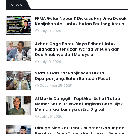
NEWS
FRMA Gelar Nobar & Diskusi, Haji Uma Desak
Kebijakan Adil untuk Hutan Beutong Ateuh
July 19, 2026
Azhari Cage Bantu Biaya Pribadi Untuk
Pulangkan Jenazah Warga Bireuen dan
Dua Anaknya dari Malaysia
July 10, 2026
Status Darurat Banjir Aceh Utara
Diperpanjang: Butuh Bantuan Pusat!
December 25, 2025
AI Makin Canggih, Tapi Akal Sehat Tetap
Nomor Satu! Dr. Iswadi Bagikan Cara Bijak
Memanfaatkannya di Era Digital
July 26, 2026
Diduga Sindikat Debt Collector Gadungan
Beraksi di Aceh Timur dan Langsa, Sepmor