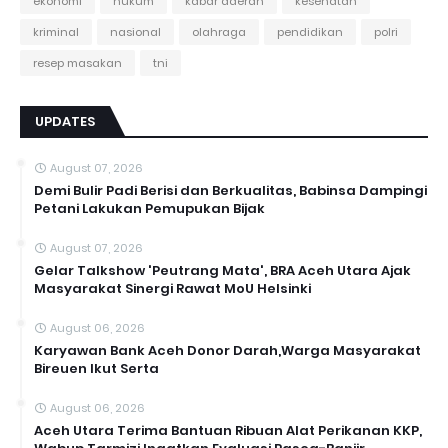
ekonomi
hukum
kabar daerah
kesehatan
kriminal
nasional
olahraga
pendidikan
polri
resep masakan
tni
UPDATES
August 07, 2026
Demi Bulir Padi Berisi dan Berkualitas, Babinsa Dampingi
Petani Lakukan Pemupukan Bijak
August 07, 2026
Gelar Talkshow 'Peutrang Mata', BRA Aceh Utara Ajak
Masyarakat Sinergi Rawat MoU Helsinki
August 06, 2026
Karyawan Bank Aceh Donor Darah,Warga Masyarakat
Bireuen Ikut Serta
August 06, 2026
Aceh Utara Terima Bantuan Ribuan Alat Perikanan KKP,