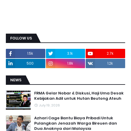
FOLLOW US
1.5k
3.1k
2.7k
500
1.8k
1.2k
NEWS
FRMA Gelar Nobar & Diskusi, Haji Uma Desak
Kebijakan Adil untuk Hutan Beutong Ateuh
July 19, 2026
Azhari Cage Bantu Biaya Pribadi Untuk
Pulangkan Jenazah Warga Bireuen dan
Dua Anaknya dari Malaysia