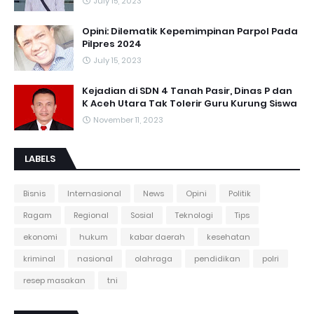
July 15, 2023
Opini: Dilematik Kepemimpinan Parpol Pada
Pilpres 2024
July 15, 2023
Kejadian di SDN 4 Tanah Pasir, Dinas P dan
K Aceh Utara Tak Tolerir Guru Kurung Siswa
November 11, 2023
LABELS
Bisnis
Internasional
News
Opini
Politik
Ragam
Regional
Sosial
Teknologi
Tips
ekonomi
hukum
kabar daerah
kesehatan
kriminal
nasional
olahraga
pendidikan
polri
resep masakan
tni