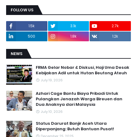
FOLLOW US
1.5k
3.1k
2.7k
500
1.8k
1.2k
NEWS
FRMA Gelar Nobar & Diskusi, Haji Uma Desak
Kebijakan Adil untuk Hutan Beutong Ateuh
July 19, 2026
Azhari Cage Bantu Biaya Pribadi Untuk
Pulangkan Jenazah Warga Bireuen dan
Dua Anaknya dari Malaysia
July 10, 2026
Status Darurat Banjir Aceh Utara
Diperpanjang: Butuh Bantuan Pusat!
December 25, 2025