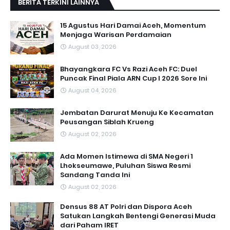
BERITA TERKINI LAINNYA
15 Agustus Hari Damai Aceh, Momentum
Menjaga Warisan Perdamaian
August 03, 2026
Bhayangkara FC Vs Razi Aceh FC: Duel
Puncak Final Piala ARN Cup I 2026 Sore Ini
August 04, 2026
Jembatan Darurat Menuju Ke Kecamatan
Peusangan Siblah Krueng
August 02, 2026
Ada Momen Istimewa di SMA Negeri 1
Lhokseumawe, Puluhan Siswa Resmi
Sandang Tanda Ini
August 02, 2026
Densus 88 AT Polri dan Dispora Aceh
Satukan Langkah Bentengi Generasi Muda
dari Paham IRET