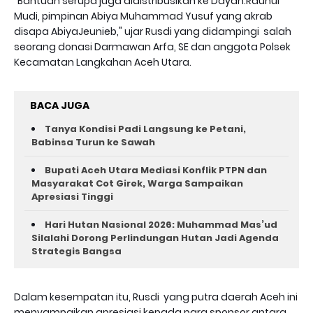
"Bantuan serupa juga didistribusikan ke Dayah.Rauhul
Mudi, pimpinan Abiya Muhammad Yusuf yang akrab
disapa AbiyaJeunieb," ujar Rusdi yang didampingi salah
seorang donasi Darmawan Arfa, SE dan anggota Polsek
Kecamatan Langkahan Aceh Utara.
BACA JUGA
Tanya Kondisi Padi Langsung ke Petani,
Babinsa Turun ke Sawah
Bupati Aceh Utara Mediasi Konflik PTPN dan
Masyarakat Cot Girek, Warga Sampaikan
Apresiasi Tinggi
Hari Hutan Nasional 2026: Muhammad Mas’ud
Silalahi Dorong Perlindungan Hutan Jadi Agenda
Strategis Bangsa
Dalam kesempatan itu, Rusdi yang putra daerah Aceh ini
menyampaikan apresiasi kepada para sponsor antara