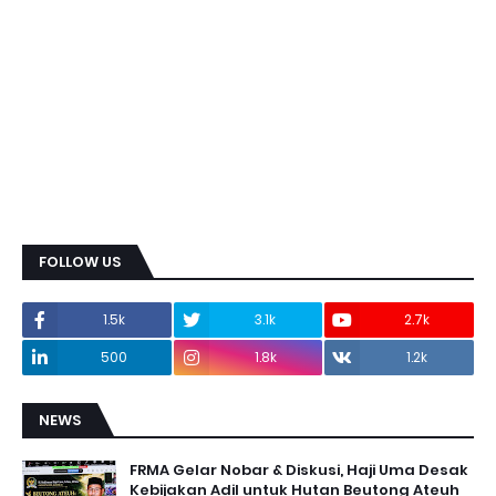
FOLLOW US
1.5k
3.1k
2.7k
500
1.8k
1.2k
NEWS
FRMA Gelar Nobar & Diskusi, Haji Uma Desak
Kebijakan Adil untuk Hutan Beutong Ateuh