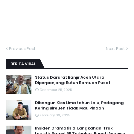
Previous Post
Next Post
BERITA VIRAL
Status Darurat Banjir Aceh Utara
Diperpanjang: Butuh Bantuan Pusat!
December 25, 2025
Dibangun Kios Lima tahun Lalu, Pedagang
Kering Bireuen Tidak Mau Pindah
February 03, 2025
Insiden Dramatis di Langkahan: Truk
Logistik Satpol PP Terbakar, Bupati Ayahwa