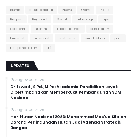
Bisnis
Internasional
News
Opini
Politik
Ragam
Regional
Sosial
Teknologi
Tips
ekonomi
hukum
kabar daerah
kesehatan
kriminal
nasional
olahraga
pendidikan
polri
resep masakan
tni
UPDATES
August 09, 2026
Dr. Iswadi, S.Pd., M.Pd: Akademisi Pendidikan Layak
Dipertimbangkan Memperkuat Pembangunan SDM
Nasional
August 09, 2026
Hari Hutan Nasional 2026: Muhammad Mas’ud Silalahi
Dorong Perlindungan Hutan Jadi Agenda Strategis
Bangsa