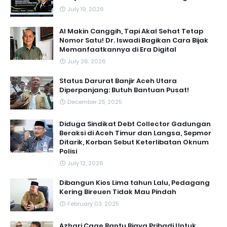
July 19, 2026
AI Makin Canggih, Tapi Akal Sehat Tetap
Nomor Satu! Dr. Iswadi Bagikan Cara Bijak
Memanfaatkannya di Era Digital
July 26, 2026
Status Darurat Banjir Aceh Utara
Diperpanjang: Butuh Bantuan Pusat!
December 25, 2025
Diduga Sindikat Debt Collector Gadungan
Beraksi di Aceh Timur dan Langsa, Sepmor
Ditarik, Korban Sebut Keterlibatan Oknum
Polisi
July 12, 2026
Dibangun Kios Lima tahun Lalu, Pedagang
Kering Bireuen Tidak Mau Pindah
February 03, 2025
Azhari Cage Bantu Biaya Pribadi Untuk