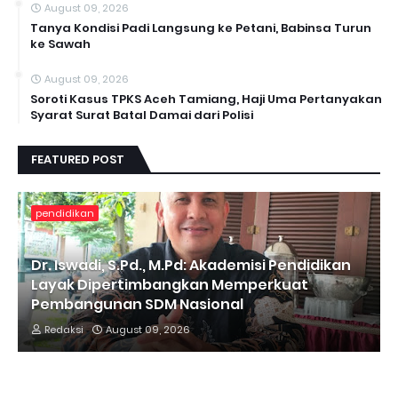
August 09, 2026
Tanya Kondisi Padi Langsung ke Petani, Babinsa Turun
ke Sawah
August 09, 2026
Soroti Kasus TPKS Aceh Tamiang, Haji Uma Pertanyakan
Syarat Surat Batal Damai dari Polisi
FEATURED POST
pendidikan
Dr. Iswadi, S.Pd., M.Pd: Akademisi Pendidikan
Layak Dipertimbangkan Memperkuat
Pembangunan SDM Nasional
Redaksi
August 09, 2026