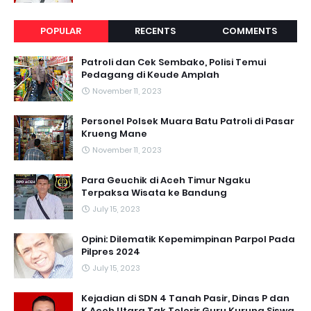
POPULAR
RECENTS
COMMENTS
Patroli dan Cek Sembako, Polisi Temui
Pedagang di Keude Amplah
November 11, 2023
Personel Polsek Muara Batu Patroli di Pasar
Krueng Mane
November 11, 2023
Para Geuchik di Aceh Timur Ngaku
Terpaksa Wisata ke Bandung
July 15, 2023
Opini: Dilematik Kepemimpinan Parpol Pada
Pilpres 2024
July 15, 2023
Kejadian di SDN 4 Tanah Pasir, Dinas P dan
K Aceh Utara Tak Tolerir Guru Kurung Siswa