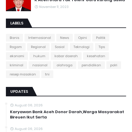
November 11, 2023
LABELS
Bisnis
Internasional
News
Opini
Politik
Ragam
Regional
Sosial
Teknologi
Tips
ekonomi
hukum
kabar daerah
kesehatan
kriminal
nasional
olahraga
pendidikan
polri
resep masakan
tni
UPDATES
August 06, 2026
Karyawan Bank Aceh Donor Darah,Warga Masyarakat
Bireuen Ikut Serta
August 06, 2026