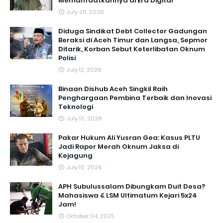
Memanfaatkannya di Era Digital
July 26, 2026
Diduga Sindikat Debt Collector Gadungan
Beraksi di Aceh Timur dan Langsa, Sepmor
Ditarik, Korban Sebut Keterlibatan Oknum
Polisi
July 12, 2026
Binaan Dishub Aceh Singkil Raih
Penghargaan Pembina Terbaik dan Inovasi
Teknologi
July 10, 2026
Pakar Hukum Ali Yusran Gea: Kasus PLTU
Jadi Rapor Merah Oknum Jaksa di
Kejagung
July 10, 2026
APH Subulussalam Dibungkam Duit Desa?
Mahasiswa & LSM Ultimatum Kejari 5x24
Jam!
October 04, 2025