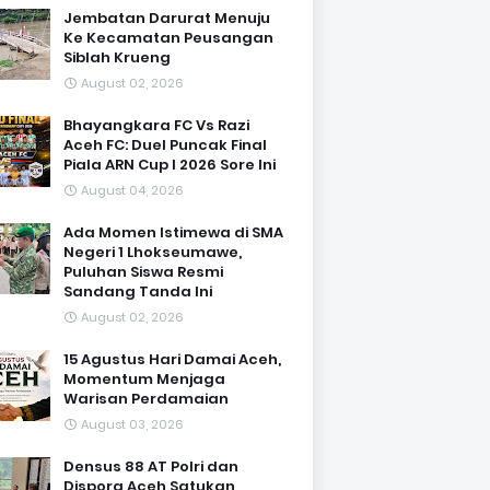
Jembatan Darurat Menuju
Ke Kecamatan Peusangan
Siblah Krueng
August 02, 2026
Bhayangkara FC Vs Razi
Aceh FC: Duel Puncak Final
Piala ARN Cup I 2026 Sore Ini
August 04, 2026
Ada Momen Istimewa di SMA
Negeri 1 Lhokseumawe,
Puluhan Siswa Resmi
Sandang Tanda Ini
August 02, 2026
15 Agustus Hari Damai Aceh,
Momentum Menjaga
Warisan Perdamaian
August 03, 2026
Densus 88 AT Polri dan
Dispora Aceh Satukan