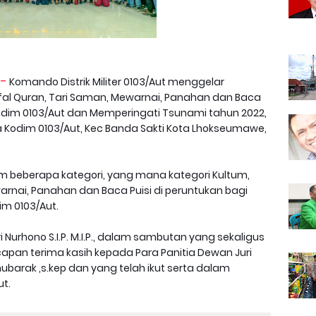
-
Komando Distrik Militer 0103/Aut menggelar
afal Quran, Tari Saman, Mewarnai, Panahan dan Baca
odim 0103/Aut dan Memperingati Tsunami tahun 2022,
 Kodim 0103/Aut, Kec Banda Sakti Kota Lhokseumawe,
am beberapa kategori, yang mana kategori Kultum,
warnai, Panahan dan Baca Puisi di peruntukan bagi
im 0103/Aut.
i Nurhono S.I.P. M.I.P., dalam sambutan yang sekaligus
an terima kasih kepada Para Panitia Dewan Juri
 mubarak ,s.kep dan yang telah ikut serta dalam
t.