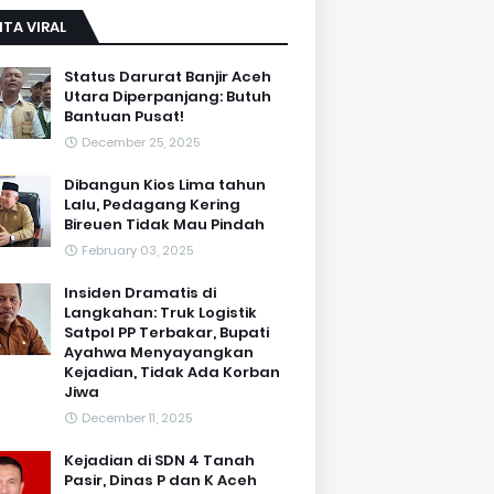
ITA VIRAL
Status Darurat Banjir Aceh
Utara Diperpanjang: Butuh
Bantuan Pusat!
December 25, 2025
Dibangun Kios Lima tahun
Lalu, Pedagang Kering
Bireuen Tidak Mau Pindah
February 03, 2025
Insiden Dramatis di
Langkahan: Truk Logistik
Satpol PP Terbakar, Bupati
Ayahwa Menyayangkan
Kejadian, Tidak Ada Korban
Jiwa
December 11, 2025
Kejadian di SDN 4 Tanah
Pasir, Dinas P dan K Aceh