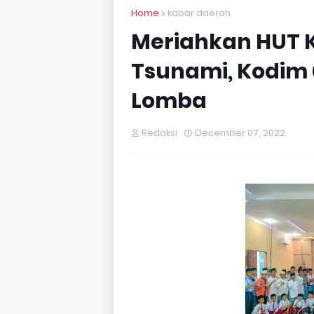
Home
kabar daerah
Meriahkan HUT K
Tsunami, Kodim 
Lomba
Redaksi
December 07, 2022