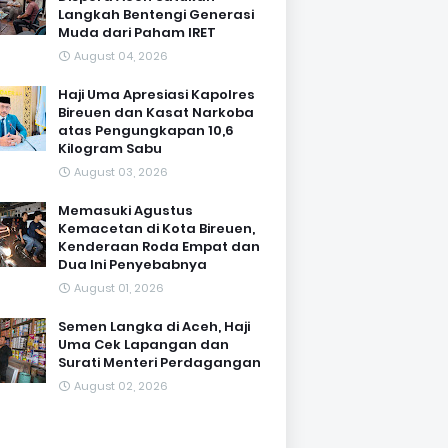
Langkah Bentengi Generasi
Muda dari Paham IRET
August 04, 2026
Haji Uma Apresiasi Kapolres
Bireuen dan Kasat Narkoba
atas Pengungkapan 10,6
Kilogram Sabu
August 03, 2026
Memasuki Agustus
Kemacetan di Kota Bireuen,
Kenderaan Roda Empat dan
Dua Ini Penyebabnya
August 01, 2026
Semen Langka di Aceh, Haji
Uma Cek Lapangan dan
Surati Menteri Perdagangan
August 02, 2026