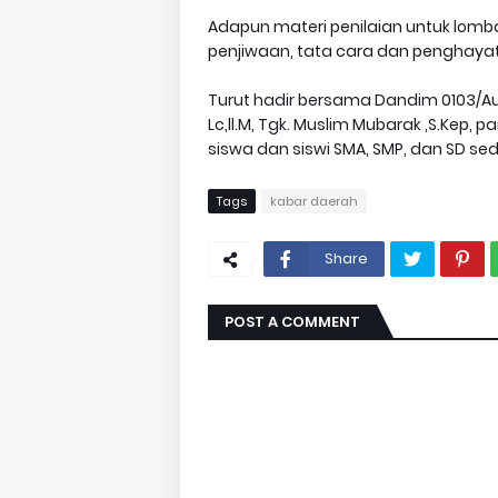
Adapun materi penilaian untuk lomba
penjiwaan, tata cara dan penghaya
Turut hadir bersama Dandim 0103/Au
Lc,ll.M, Tgk. Muslim Mubarak ,S.Kep, 
siswa dan siswi SMA, SMP, dan SD se
Tags
kabar daerah
Share
POST A COMMENT