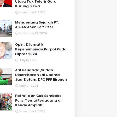
Utara Tak Tolerir Guru
Kurung Siswa
November 11, 2023
Mengenang Sejarah PT.
ASEAN Aceh Fertilizer
November 10, 2024
Opini: Dilematik
Kepemimpinan Parpol Pada
Pilpres 2024
July 15, 2023
Arif Peudada ,Sudah
Diperkirakan Edi Obama
Jadi Ketum. DPC PPP Bireuen
May 01, 2026
Patroli dan Cek Sembako,
Polisi Temui Pedagang di
Keude Amplah
November 11, 2023