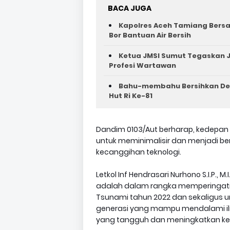
BACA JUGA
Kapolres Aceh Tamiang Bers
Bor Bantuan Air Bersih
Ketua JMSI Sumut Tegaskan J
Profesi Wartawan
Bahu-membahu Bersihkan Des
Hut Ri Ke-81 ‎
Dandim 0103/Aut berharap, kedepan 
untuk meminimalisir dan menjadi 
kecanggihan teknologi.
Letkol Inf Hendrasari Nurhono S.I.P.
adalah dalam rangka memperingati 
Tsunami tahun 2022 dan sekaligus 
generasi yang mampu mendalami il
yang tangguh dan meningkatkan kec