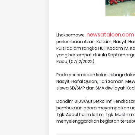
newsataloen.com 
Lhoksemawe,
perlombaan Azan, Kultum, Nasyit, H
Puisi dalam rangka HUT Kodam IM, K
yang bertempat di Aula Saptamarga
Rabu, (07/12/2022).
Pada perlombaan kali ini dibagi dal
Nasyit, Hafal Quran, Tari Saman, Me
siswa SD/SMP dan SMA diwilayah Kod
Dandim 0103/Aut Letkol Inf Hendrasar
pembukaan acara meyampaikan ucap
Tgk. Abdul halim lc,ll.m, Tgk. Muslim
menyelenggarakan kegiatan tersebu