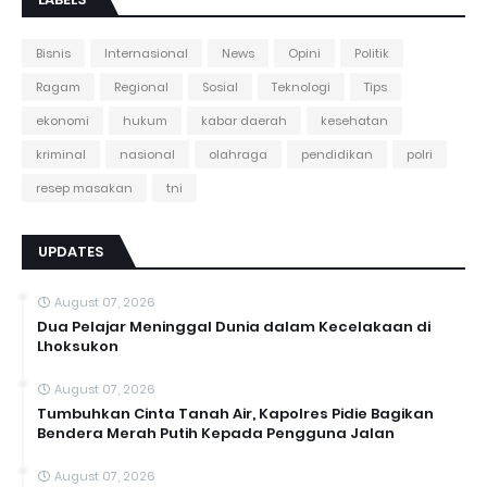
Bisnis
Internasional
News
Opini
Politik
Ragam
Regional
Sosial
Teknologi
Tips
ekonomi
hukum
kabar daerah
kesehatan
kriminal
nasional
olahraga
pendidikan
polri
resep masakan
tni
UPDATES
August 07, 2026
Dua Pelajar Meninggal Dunia dalam Kecelakaan di
Lhoksukon
August 07, 2026
Tumbuhkan Cinta Tanah Air, Kapolres Pidie Bagikan
Bendera Merah Putih Kepada Pengguna Jalan ‎
August 07, 2026