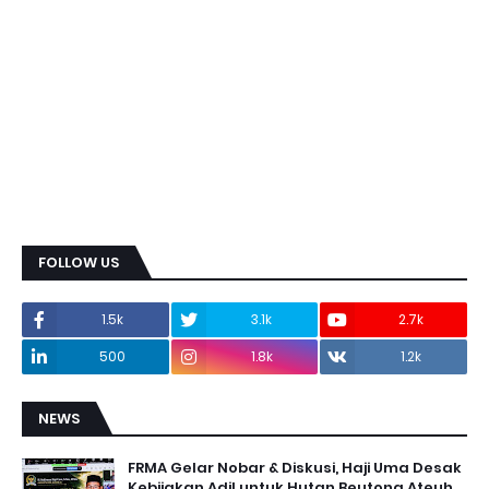
FOLLOW US
1.5k
3.1k
2.7k
500
1.8k
1.2k
NEWS
FRMA Gelar Nobar & Diskusi, Haji Uma Desak
Kebijakan Adil untuk Hutan Beutong Ateuh