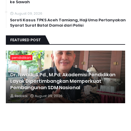
ke Sawah
August 09, 2026
Soroti Kasus TPKS Aceh Tamiang, Haji Uma Pertanyakan
Syarat Surat Batal Damai dari Polisi
FEATURED POST
pendidikan
Dr. Iswadi, S.Pd., M.Pd: Akademisi Pendidikan
Layak Dipertimbangkan Memperkuat
Pembangunan SDM Nasional
Redaksi
August 09, 2026