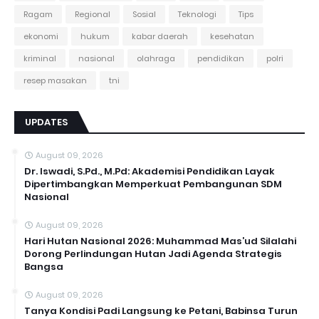
Ragam
Regional
Sosial
Teknologi
Tips
ekonomi
hukum
kabar daerah
kesehatan
kriminal
nasional
olahraga
pendidikan
polri
resep masakan
tni
UPDATES
August 09, 2026
Dr. Iswadi, S.Pd., M.Pd: Akademisi Pendidikan Layak
Dipertimbangkan Memperkuat Pembangunan SDM
Nasional
August 09, 2026
Hari Hutan Nasional 2026: Muhammad Mas’ud Silalahi
Dorong Perlindungan Hutan Jadi Agenda Strategis
Bangsa
August 09, 2026
Tanya Kondisi Padi Langsung ke Petani, Babinsa Turun