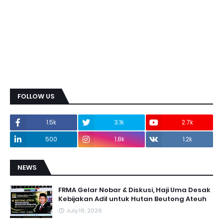
FOLLOW US
1.5k
3.1k
2.7k
500
1.8k
1.2k
NEWS
FRMA Gelar Nobar & Diskusi, Haji Uma Desak
Kebijakan Adil untuk Hutan Beutong Ateuh
July 19, 2026