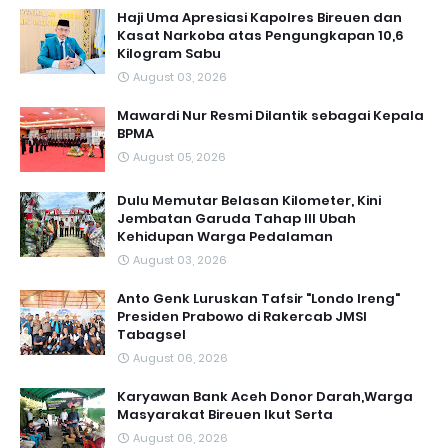
Haji Uma Apresiasi Kapolres Bireuen dan
Kasat Narkoba atas Pengungkapan 10,6
Kilogram Sabu
August 03, 2026
Mawardi Nur Resmi Dilantik sebagai Kepala
BPMA
August 05, 2026
Dulu Memutar Belasan Kilometer, Kini
Jembatan Garuda Tahap III Ubah
Kehidupan Warga Pedalaman ‎
August 03, 2026
Anto Genk Luruskan Tafsir "Londo Ireng"
Presiden Prabowo di Rakercab JMSI
Tabagsel
August 06, 2026
Karyawan Bank Aceh Donor Darah,Warga
Masyarakat Bireuen Ikut Serta
August 06, 2026