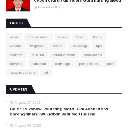
K Aceh Utara Tak Tolerir Guru Kurung Siswa
November 11, 2023
LABELS
Bisnis
Internasional
News
Opini
Politik
Ragam
Regional
Sosial
Teknologi
Tips
ekonomi
hukum
kabar daerah
kesehatan
kriminal
nasional
olahraga
pendidikan
polri
resep masakan
tni
UPDATES
August 07, 2026
Gelar Talkshow 'Peutrang Mata', BRA Aceh Utara
Dorong Sinergi Wujudkan Butir MoU Helsinki
August 06, 2026