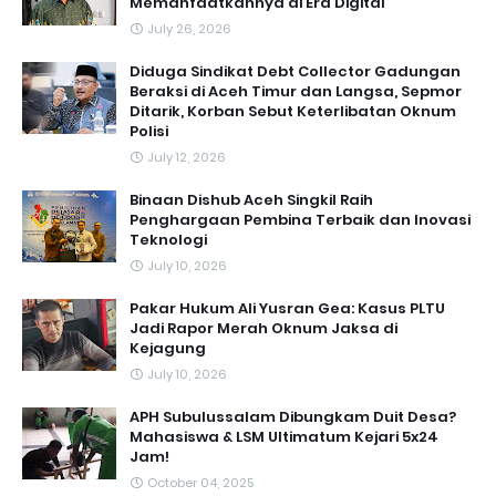
Memanfaatkannya di Era Digital
July 26, 2026
Diduga Sindikat Debt Collector Gadungan
Beraksi di Aceh Timur dan Langsa, Sepmor
Ditarik, Korban Sebut Keterlibatan Oknum
Polisi
July 12, 2026
Binaan Dishub Aceh Singkil Raih
Penghargaan Pembina Terbaik dan Inovasi
Teknologi
July 10, 2026
Pakar Hukum Ali Yusran Gea: Kasus PLTU
Jadi Rapor Merah Oknum Jaksa di
Kejagung
July 10, 2026
APH Subulussalam Dibungkam Duit Desa?
Mahasiswa & LSM Ultimatum Kejari 5x24
Jam!
October 04, 2025