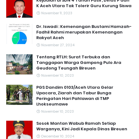
Kejadian di SDN 4 Tanah Pasir, Dinas P dan
K Aceh Utara Tak Tolerir Guru Kurung Siswa
November 11, 2023
Dr. Iswadi : Kemenangan Bustami Hamzah-
Fadhil Rahmi merupakan Kemenangan
Rakyat Aceh
November 27, 2024
Tentang RTLH: Surat Terbuka dan
Tanggapan Warga Gampong Pulo Ara
Geudong Teungah Bireuen
November 10, 2023
PGS Dandim 0103/Aceh Utara Gelar
Upacara, Ziarah dan Tabur Bunga
Peringatan Hari Pahlawan di TMP
Lhokseumawe
November 10, 2023
Sosok Mantan Wabub Ramah Setiap
Warganya, Kini Jadi Kepala Dinas Bireuen
December 10, 2024