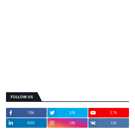
FOLLOW US
1.5k
3.1k
2.7k
500
1.8k
1.2k