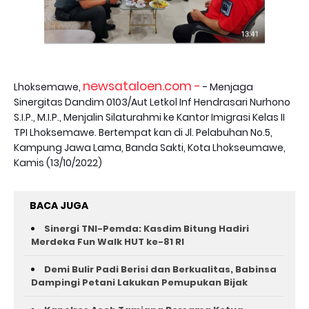
newsataloen.com -
Lhoksemawe,
- Menjaga
Sinergitas Dandim 0103/Aut Letkol Inf Hendrasari Nurhono
S.I.P., M.I.P., Menjalin Silaturahmi ke Kantor Imigrasi Kelas II
TPI Lhoksemawe. Bertempat kan di Jl. Pelabuhan No.5,
Kampung Jawa Lama, Banda Sakti, Kota Lhokseumawe,
Kamis (13/10/2022)
BACA JUGA
Sinergi TNI-Pemda: Kasdim Bitung Hadiri
Merdeka Fun Walk HUT ke-81 RI
Demi Bulir Padi Berisi dan Berkualitas, Babinsa
Dampingi Petani Lakukan Pemupukan Bijak