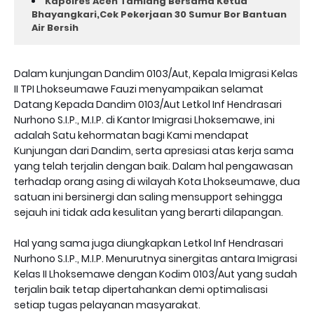
Kapolres Aceh Tamiang Bersama Ketua
Bhayangkari,Cek Pekerjaan 30 Sumur Bor Bantuan
Air Bersih
Dalam kunjungan Dandim 0103/Aut, Kepala Imigrasi Kelas
II TPI Lhokseumawe Fauzi menyampaikan selamat
Datang Kepada Dandim 0103/Aut Letkol Inf Hendrasari
Nurhono S.I.P., M.I.P. di Kantor Imigrasi Lhoksemawe, ini
adalah Satu kehormatan bagi Kami mendapat
Kunjungan dari Dandim, serta apresiasi atas kerja sama
yang telah terjalin dengan baik. Dalam hal pengawasan
terhadap orang asing di wilayah Kota Lhokseumawe, dua
satuan ini bersinergi dan saling mensupport sehingga
sejauh ini tidak ada kesulitan yang berarti dilapangan.
Hal yang sama juga diungkapkan Letkol Inf Hendrasari
Nurhono S.I.P., M.I.P. Menurutnya sinergitas antara Imigrasi
Kelas II Lhoksemawe dengan Kodim 0103/Aut yang sudah
terjalin baik tetap dipertahankan demi optimalisasi
setiap tugas pelayanan masyarakat.