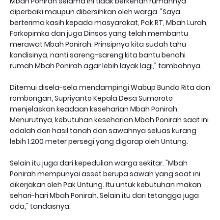
Mbah Ponirah selama ini tidak berkenan rumahnya
diperbaiki maupun dibersihkan oleh warga. "Saya
berterima kasih kepada masyarakat, Pak RT, Mbah Lurah,
Forkopimka dan juga Dinsos yang telah membantu
merawat Mbah Ponirah. Prinsipnya kita sudah tahu
kondisinya, nanti sareng-sareng kita bantu benahi
rumah Mbah Ponirah agar lebih layak lagi," tambahnya.
Ditemui disela-sela mendampingi Wabup Bunda Rita dan
rombongan, Supriyanto Kepala Desa Sumoroto
menjelaskan keadaan keseharian Mbah Ponirah.
Menurutnya, kebutuhan keseharian Mbah Ponirah saat ini
adalah dari hasil tanah dan sawahnya seluas kurang
lebih 1.200 meter persegi yang digarap oleh Untung.
Selain itu juga dari kepedulian warga sekitar. "Mbah
Ponirah mempunyai asset berupa sawah yang saat ini
dikerjakan oleh Pak Untung. Itu untuk kebutuhan makan
sehari-hari Mbah Ponirah. Selain itu dari tetangga juga
ada," tandasnya.