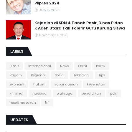
Pilpres 2024
July 15, 2023
Kejadian di SDN 4 Tanah Pasir, Dinas P dan
K Aceh Utara Tak Tolerir Guru Kurung Siswa
November 11, 2023
LABELS
Bisnis
Internasional
News
Opini
Politik
Ragam
Regional
Sosial
Teknologi
Tips
ekonomi
hukum
kabar daerah
kesehatan
kriminal
nasional
olahraga
pendidikan
polri
resep masakan
tni
UPDATES