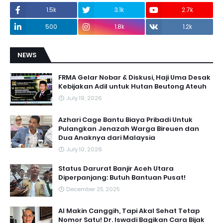
1.5k
3.1k
2.7k
500
1.8k
1.2k
NEWS
FRMA Gelar Nobar & Diskusi, Haji Uma Desak
Kebijakan Adil untuk Hutan Beutong Ateuh
July 19, 2026
Azhari Cage Bantu Biaya Pribadi Untuk
Pulangkan Jenazah Warga Bireuen dan
Dua Anaknya dari Malaysia
July 10, 2026
Status Darurat Banjir Aceh Utara
Diperpanjang: Butuh Bantuan Pusat!
December 25, 2025
AI Makin Canggih, Tapi Akal Sehat Tetap
Nomor Satu! Dr. Iswadi Bagikan Cara Bijak