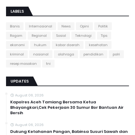
LABELS
Bisnis
Internasional
News
Opini
Politik
Ragam
Regional
Sosial
Teknologi
Tips
ekonomi
hukum
kabar daerah
kesehatan
kriminal
nasional
olahraga
pendidikan
polri
resep masakan
tni
UPDATES
August 06, 2026
Kapolres Aceh Tamiang Bersama Ketua
Bhayangkari,Cek Pekerjaan 30 Sumur Bor Bantuan Air
Bersih
August 06, 2026
Dukung Ketahanan Pangan, Babinsa Susuri Sawah dan