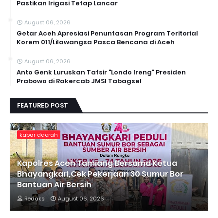
Pastikan Irigasi Tetap Lancar
August 06, 2026
Getar Aceh Apresiasi Penuntasan Program Teritorial
Korem 011/Lilawangsa Pasca Bencana di Aceh ‎
August 06, 2026
Anto Genk Luruskan Tafsir "Londo Ireng" Presiden
Prabowo di Rakercab JMSI Tabagsel
FEATURED POST
kabar daerah
Kapolres Aceh Tamiang Bersama Ketua
Bhayangkari,Cek Pekerjaan 30 Sumur Bor
Bantuan Air Bersih
Redaksi
August 06, 2026