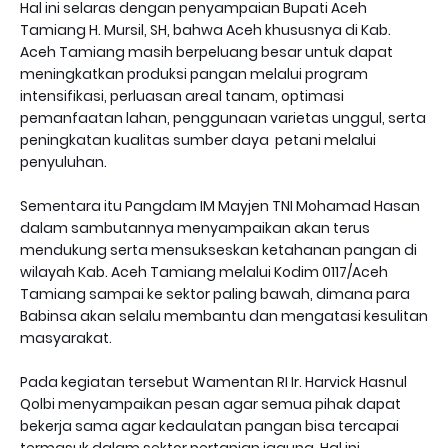
Hal ini selaras dengan penyampaian Bupati Aceh
Tamiang H. Mursil, SH, bahwa Aceh khususnya di Kab.
Aceh Tamiang masih berpeluang besar untuk dapat
meningkatkan produksi pangan melalui program
intensifikasi, perluasan areal tanam, optimasi
pemanfaatan lahan, penggunaan varietas unggul, serta
peningkatan kualitas sumber daya petani melalui
penyuluhan.
Sementara itu Pangdam IM Mayjen TNI Mohamad Hasan
dalam sambutannya menyampaikan akan terus
mendukung serta mensukseskan ketahanan pangan di
wilayah Kab. Aceh Tamiang melalui Kodim 0117/Aceh
Tamiang sampai ke sektor paling bawah, dimana para
Babinsa akan selalu membantu dan mengatasi kesulitan
masyarakat.
Pada kegiatan tersebut Wamentan RI Ir. Harvick Hasnul
Qolbi menyampaikan pesan agar semua pihak dapat
bekerja sama agar kedaulatan pangan bisa tercapai
termasuk dalam sektor pertanian jagung. Hal ini