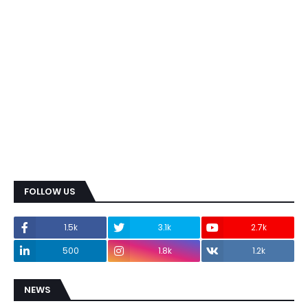
FOLLOW US
1.5k
3.1k
2.7k
500
1.8k
1.2k
NEWS