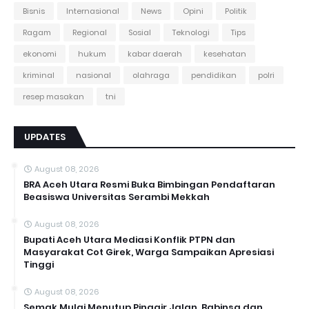
Bisnis
Internasional
News
Opini
Politik
Ragam
Regional
Sosial
Teknologi
Tips
ekonomi
hukum
kabar daerah
kesehatan
kriminal
nasional
olahraga
pendidikan
polri
resep masakan
tni
UPDATES
August 08, 2026
BRA Aceh Utara Resmi Buka Bimbingan Pendaftaran
Beasiswa Universitas Serambi Mekkah
August 08, 2026
Bupati Aceh Utara Mediasi Konflik PTPN dan
Masyarakat Cot Girek, Warga Sampaikan Apresiasi
Tinggi
August 08, 2026
Semak Mulai Menutup Pinggir Jalan, Babinsa dan