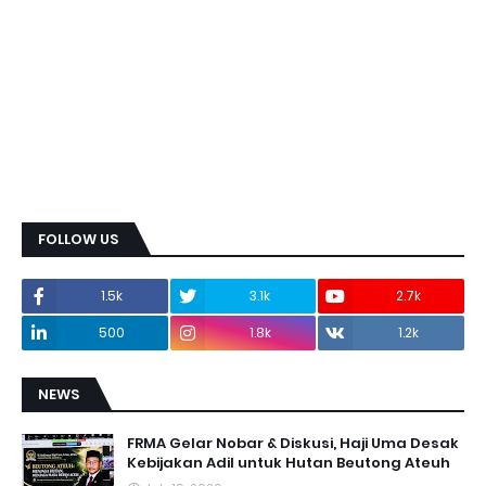
FOLLOW US
1.5k
3.1k
2.7k
500
1.8k
1.2k
NEWS
FRMA Gelar Nobar & Diskusi, Haji Uma Desak
Kebijakan Adil untuk Hutan Beutong Ateuh