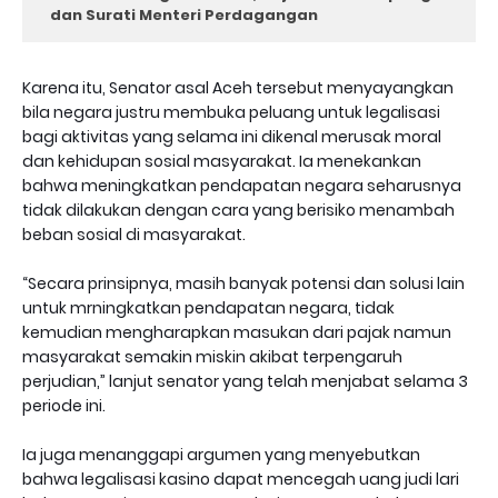
dan Surati Menteri Perdagangan
Karena itu, Senator asal Aceh tersebut menyayangkan
bila negara justru membuka peluang untuk legalisasi
bagi aktivitas yang selama ini dikenal merusak moral
dan kehidupan sosial masyarakat. Ia menekankan
bahwa meningkatkan pendapatan negara seharusnya
tidak dilakukan dengan cara yang berisiko menambah
beban sosial di masyarakat.
“Secara prinsipnya, masih banyak potensi dan solusi lain
untuk mrningkatkan pendapatan negara, tidak
kemudian mengharapkan masukan dari pajak namun
masyarakat semakin miskin akibat terpengaruh
perjudian,” lanjut senator yang telah menjabat selama 3
periode ini.
Ia juga menanggapi argumen yang menyebutkan
bahwa legalisasi kasino dapat mencegah uang judi lari