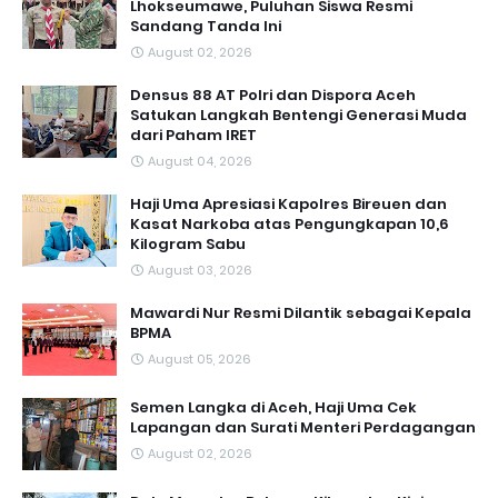
Lhokseumawe, Puluhan Siswa Resmi
Sandang Tanda Ini
August 02, 2026
Densus 88 AT Polri dan Dispora Aceh
Satukan Langkah Bentengi Generasi Muda
dari Paham IRET
August 04, 2026
Haji Uma Apresiasi Kapolres Bireuen dan
Kasat Narkoba atas Pengungkapan 10,6
Kilogram Sabu
August 03, 2026
Mawardi Nur Resmi Dilantik sebagai Kepala
BPMA
August 05, 2026
Semen Langka di Aceh, Haji Uma Cek
Lapangan dan Surati Menteri Perdagangan
August 02, 2026