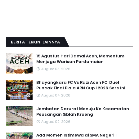
BERITA TERKINI LAINNYA
15 Agustus Hari Damai Aceh, Momentum
Menjaga Warisan Perdamaian
August 03, 2026
Bhayangkara FC Vs Razi Aceh FC: Duel
Puncak Final Piala ARN Cup I 2026 Sore Ini
August 04, 2026
Jembatan Darurat Menuju Ke Kecamatan
Peusangan Siblah Krueng
August 02, 2026
Ada Momen Istimewa di SMA Negeri 1