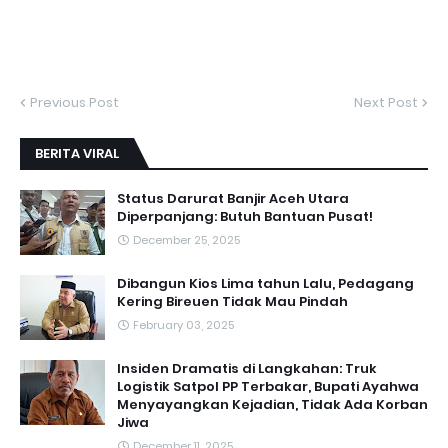
Previous Post
Next Post
BERITA VIRAL
Status Darurat Banjir Aceh Utara
Diperpanjang: Butuh Bantuan Pusat!
December 25, 2025
Dibangun Kios Lima tahun Lalu, Pedagang
Kering Bireuen Tidak Mau Pindah
February 03, 2025
Insiden Dramatis di Langkahan: Truk
Logistik Satpol PP Terbakar, Bupati Ayahwa
Menyayangkan Kejadian, Tidak Ada Korban
Jiwa
December 11, 2025