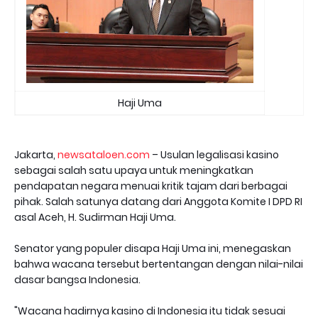
Haji Uma
Jakarta,
newsataloen.com
– Usulan legalisasi kasino
sebagai salah satu upaya untuk meningkatkan
pendapatan negara menuai kritik tajam dari berbagai
pihak. Salah satunya datang dari Anggota Komite I DPD RI
asal Aceh, H. Sudirman Haji Uma.
Senator yang populer disapa Haji Uma ini, menegaskan
bahwa wacana tersebut bertentangan dengan nilai-nilai
dasar bangsa Indonesia.
"Wacana hadirnya kasino di Indonesia itu tidak sesuai