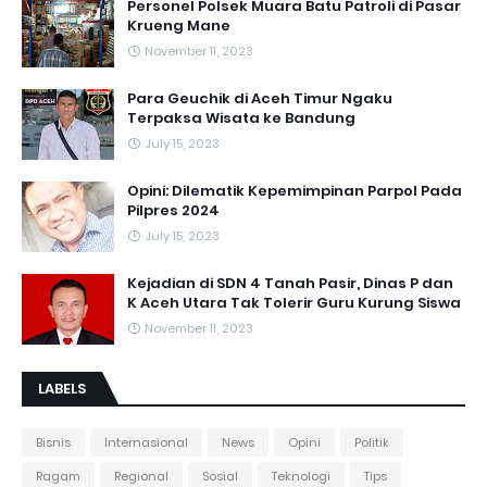
Personel Polsek Muara Batu Patroli di Pasar
Krueng Mane
November 11, 2023
Para Geuchik di Aceh Timur Ngaku
Terpaksa Wisata ke Bandung
July 15, 2023
Opini: Dilematik Kepemimpinan Parpol Pada
Pilpres 2024
July 15, 2023
Kejadian di SDN 4 Tanah Pasir, Dinas P dan
K Aceh Utara Tak Tolerir Guru Kurung Siswa
November 11, 2023
LABELS
Bisnis
Internasional
News
Opini
Politik
Ragam
Regional
Sosial
Teknologi
Tips