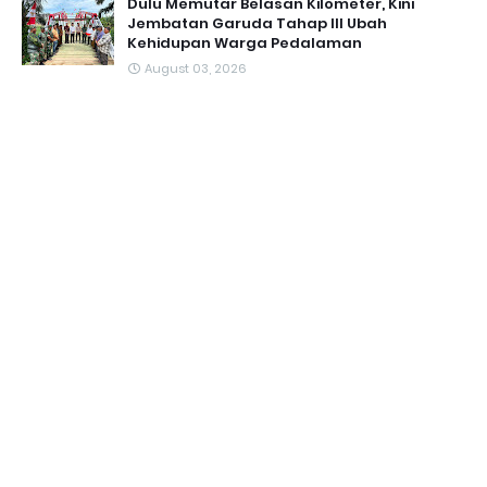
Dulu Memutar Belasan Kilometer, Kini
Jembatan Garuda Tahap III Ubah
Kehidupan Warga Pedalaman ‎
August 03, 2026