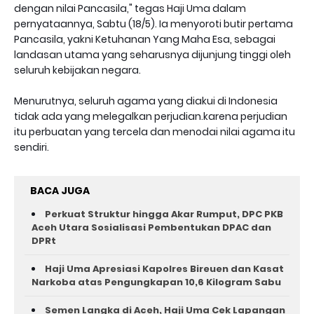
dengan nilai Pancasila," tegas Haji Uma dalam
pernyataannya, Sabtu (18/5). Ia menyoroti butir pertama
Pancasila, yakni Ketuhanan Yang Maha Esa, sebagai
landasan utama yang seharusnya dijunjung tinggi oleh
seluruh kebijakan negara.
Menurutnya, seluruh agama yang diakui di Indonesia
tidak ada yang melegalkan perjudian.karena perjudian
itu perbuatan yang tercela dan menodai nilai agama itu
sendiri.
BACA JUGA
Perkuat Struktur hingga Akar Rumput, DPC PKB
Aceh Utara Sosialisasi Pembentukan DPAC dan
DPRt
Haji Uma Apresiasi Kapolres Bireuen dan Kasat
Narkoba atas Pengungkapan 10,6 Kilogram Sabu
Semen Langka di Aceh, Haji Uma Cek Lapangan