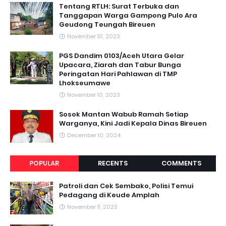
Tentang RTLH: Surat Terbuka dan
Tanggapan Warga Gampong Pulo Ara
Geudong Teungah Bireuen
November 10, 2023
PGS Dandim 0103/Aceh Utara Gelar
Upacara, Ziarah dan Tabur Bunga
Peringatan Hari Pahlawan di TMP
Lhokseumawe
November 10, 2023
Sosok Mantan Wabub Ramah Setiap
Warganya, Kini Jadi Kepala Dinas Bireuen
December 10, 2024
POPULAR
RECENTS
COMMENTS
Patroli dan Cek Sembako, Polisi Temui
Pedagang di Keude Amplah
November 11, 2023