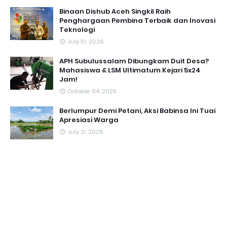
Binaan Dishub Aceh Singkil Raih
Penghargaan Pembina Terbaik dan Inovasi
Teknologi
July 10, 2026
APH Subulussalam Dibungkam Duit Desa?
Mahasiswa & LSM Ultimatum Kejari 5x24
Jam!
October 04, 2025
Berlumpur Demi Petani, Aksi Babinsa Ini Tuai
Apresiasi Warga
July 21, 2026