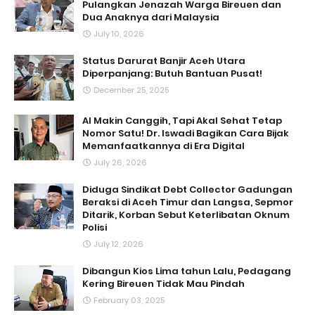
Pulangkan Jenazah Warga Bireuen dan
Dua Anaknya dari Malaysia
July 10, 2026
Status Darurat Banjir Aceh Utara
Diperpanjang: Butuh Bantuan Pusat!
December 25, 2025
AI Makin Canggih, Tapi Akal Sehat Tetap
Nomor Satu! Dr. Iswadi Bagikan Cara Bijak
Memanfaatkannya di Era Digital
July 26, 2026
Diduga Sindikat Debt Collector Gadungan
Beraksi di Aceh Timur dan Langsa, Sepmor
Ditarik, Korban Sebut Keterlibatan Oknum
Polisi
July 12, 2026
Dibangun Kios Lima tahun Lalu, Pedagang
Kering Bireuen Tidak Mau Pindah
February 03, 2025