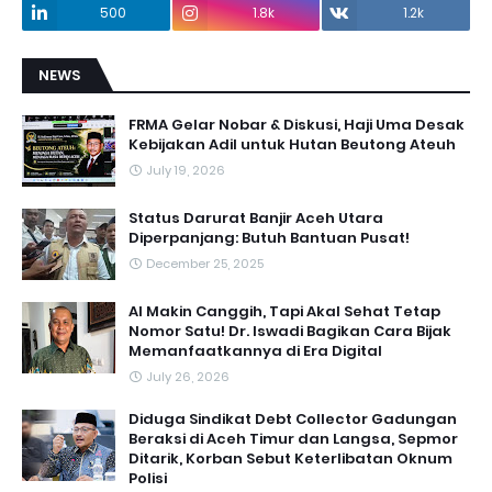
500
1.8k
1.2k
NEWS
FRMA Gelar Nobar & Diskusi, Haji Uma Desak
Kebijakan Adil untuk Hutan Beutong Ateuh
July 19, 2026
Status Darurat Banjir Aceh Utara
Diperpanjang: Butuh Bantuan Pusat!
December 25, 2025
AI Makin Canggih, Tapi Akal Sehat Tetap
Nomor Satu! Dr. Iswadi Bagikan Cara Bijak
Memanfaatkannya di Era Digital
July 26, 2026
Diduga Sindikat Debt Collector Gadungan
Beraksi di Aceh Timur dan Langsa, Sepmor
Ditarik, Korban Sebut Keterlibatan Oknum
Polisi