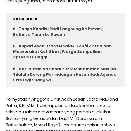
untuk penguasa, jalan becek untuk rakyat.
BACA JUGA
Tanya Kondisi Padi Langsung ke Petani,
Babinsa Turun ke Sawah
Bupati Aceh Utara Mediasi Konflik PTPN dan
Masyarakat Cot Girek, Warga Sampaikan
Apresiasi Tinggi
Hari Hutan Nasional 2026: Muhammad Mas’ud
Silalahi Dorong Perlindungan Hutan Jadi Agenda
Strategis Bangsa
Pernyataan Anggota DPRK Aceh Besar, Satria Maulana
Putra, S.E., M.M., beberapa bulan lalu kembali terasa
relevan. Dalam wawancara yang pernah dilakukan,
Satria—yang berasal dari Dapil VI (Darussalam,
Baitussalam, Mesjid Raya)—mengungkapkan bahwa