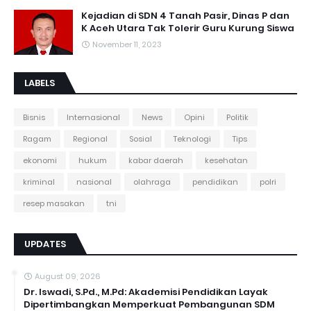
Kejadian di SDN 4 Tanah Pasir, Dinas P dan
K Aceh Utara Tak Tolerir Guru Kurung Siswa
November 11, 2023
LABELS
Bisnis
Internasional
News
Opini
Politik
Ragam
Regional
Sosial
Teknologi
Tips
ekonomi
hukum
kabar daerah
kesehatan
kriminal
nasional
olahraga
pendidikan
polri
resep masakan
tni
UPDATES
August 09, 2026
Dr. Iswadi, S.Pd., M.Pd: Akademisi Pendidikan Layak
Dipertimbangkan Memperkuat Pembangunan SDM