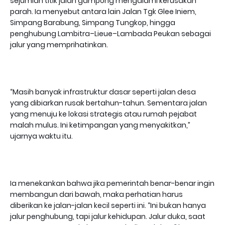
sejumlah titik jalan gampong mengalami kerusakan
parah. Ia menyebut antara lain Jalan Tgk Glee Iniem,
Simpang Barabung, Simpang Tungkop, hingga
penghubung Lambitra–Lieue–Lambada Peukan sebagai
jalur yang memprihatinkan.
“Masih banyak infrastruktur dasar seperti jalan desa
yang dibiarkan rusak bertahun-tahun. Sementara jalan
yang menuju ke lokasi strategis atau rumah pejabat
malah mulus. Ini ketimpangan yang menyakitkan,”
ujarnya waktu itu.
Ia menekankan bahwa jika pemerintah benar-benar ingin
membangun dari bawah, maka perhatian harus
diberikan ke jalan-jalan kecil seperti ini. “Ini bukan hanya
jalur penghubung, tapi jalur kehidupan. Jalur duka, saat