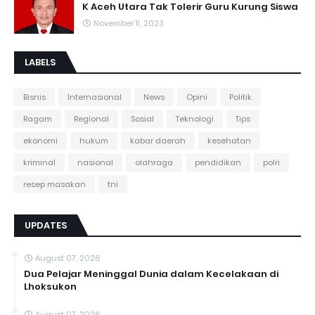
K Aceh Utara Tak Tolerir Guru Kurung Siswa
November 11, 2023
LABELS
Bisnis
Internasional
News
Opini
Politik
Ragam
Regional
Sosial
Teknologi
Tips
ekonomi
hukum
kabar daerah
kesehatan
kriminal
nasional
olahraga
pendidikan
polri
resep masakan
tni
UPDATES
August 07, 2026
Dua Pelajar Meninggal Dunia dalam Kecelakaan di
Lhoksukon
August 07, 2026