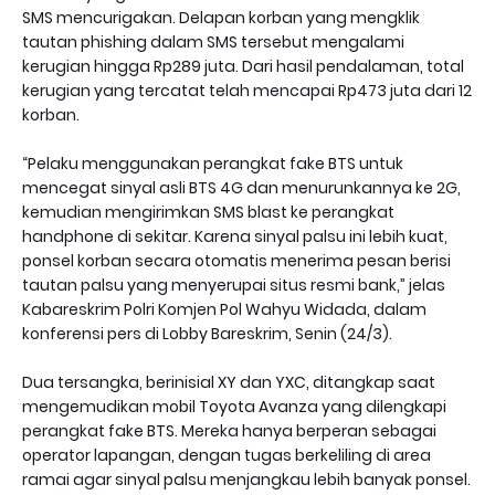
SMS mencurigakan. Delapan korban yang mengklik
tautan phishing dalam SMS tersebut mengalami
kerugian hingga Rp289 juta. Dari hasil pendalaman, total
kerugian yang tercatat telah mencapai Rp473 juta dari 12
korban.
“Pelaku menggunakan perangkat fake BTS untuk
mencegat sinyal asli BTS 4G dan menurunkannya ke 2G,
kemudian mengirimkan SMS blast ke perangkat
handphone di sekitar. Karena sinyal palsu ini lebih kuat,
ponsel korban secara otomatis menerima pesan berisi
tautan palsu yang menyerupai situs resmi bank,” jelas
Kabareskrim Polri Komjen Pol Wahyu Widada, dalam
konferensi pers di Lobby Bareskrim, Senin (24/3).
Dua tersangka, berinisial XY dan YXC, ditangkap saat
mengemudikan mobil Toyota Avanza yang dilengkapi
perangkat fake BTS. Mereka hanya berperan sebagai
operator lapangan, dengan tugas berkeliling di area
ramai agar sinyal palsu menjangkau lebih banyak ponsel.