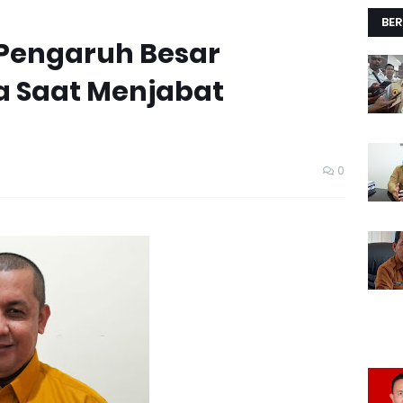
BER
: Pengaruh Besar
a Saat Menjabat
0