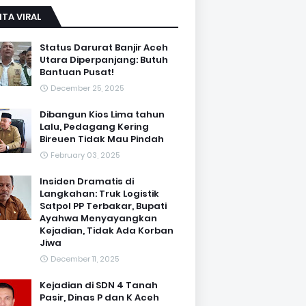
ITA VIRAL
Status Darurat Banjir Aceh
Utara Diperpanjang: Butuh
Bantuan Pusat!
December 25, 2025
Dibangun Kios Lima tahun
Lalu, Pedagang Kering
Bireuen Tidak Mau Pindah
February 03, 2025
Insiden Dramatis di
Langkahan: Truk Logistik
Satpol PP Terbakar, Bupati
Ayahwa Menyayangkan
Kejadian, Tidak Ada Korban
Jiwa
December 11, 2025
Kejadian di SDN 4 Tanah
Pasir, Dinas P dan K Aceh