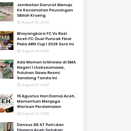
Jembatan Darurat Menuju
Ke Kecamatan Peusangan
Siblah Krueng
August 02, 2026
Bhayangkara FC Vs Razi
Aceh FC: Duel Puncak Final
Piala ARN Cup I 2026 Sore Ini
August 04, 2026
Ada Momen Istimewa di SMA
Negeri 1 Lhokseumawe,
Puluhan Siswa Resmi
Sandang Tanda Ini
August 02, 2026
15 Agustus Hari Damai Aceh,
Momentum Menjaga
Warisan Perdamaian
August 03, 2026
Densus 88 AT Polri dan
Dispora Aceh Satukan