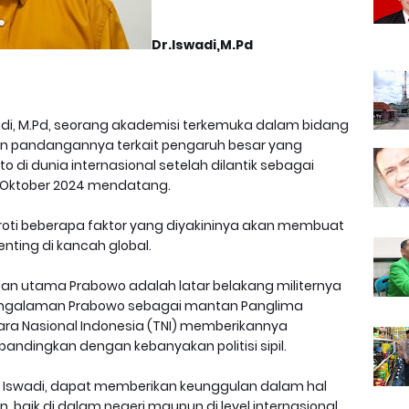
Dr.Iswadi,M.Pd
adi, M.Pd, seorang akademisi terkemuka dalam bidang
kan pandangannya terkait pengaruh besar yang
o di dunia internasional setelah dilantik sebagai
0 Oktober 2024 mendatang.
oroti beberapa faktor yang diyakininya akan membuat
nting di kancah global.
atan utama Prabowo adalah latar belakang militernya
engalaman Prabowo sebagai mantan Panglima
tara Nasional Indonesia (TNI) memberikannya
bandingkan dengan kebanyakan politisi sipil.
 Dr. Iswadi, dapat memberikan keunggulan dalam hal
baik di dalam negeri maupun di level internasional.