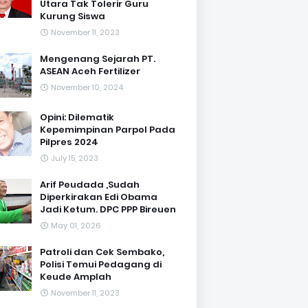
Utara Tak Tolerir Guru
Kurung Siswa
November 11, 2023
Mengenang Sejarah PT.
ASEAN Aceh Fertilizer
November 10, 2024
Opini: Dilematik
Kepemimpinan Parpol Pada
Pilpres 2024
July 15, 2023
Arif Peudada ,Sudah
Diperkirakan Edi Obama
Jadi Ketum. DPC PPP Bireuen
May 01, 2026
Patroli dan Cek Sembako,
Polisi Temui Pedagang di
Keude Amplah
November 11, 2023