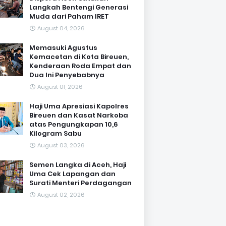
Langkah Bentengi Generasi
Muda dari Paham IRET
August 04, 2026
Memasuki Agustus
Kemacetan di Kota Bireuen,
Kenderaan Roda Empat dan
Dua Ini Penyebabnya
August 01, 2026
Haji Uma Apresiasi Kapolres
Bireuen dan Kasat Narkoba
atas Pengungkapan 10,6
Kilogram Sabu
August 03, 2026
Semen Langka di Aceh, Haji
Uma Cek Lapangan dan
Surati Menteri Perdagangan
August 02, 2026