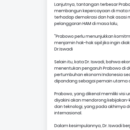
Lanjutnya, tantangan terbesar Prabo
membangun kepercayaan di mata ma
terhadap demokrasi dan hak asasi ma
pelanggaran HAM di masa lalu,
"Prabowo perlu menunjukkan komitm
menjamin hak-hak sipil jika ingin di
Dr.Iswadi
Selain itu, kata Dr. Iswadi, bahwa e
menentukan pengaruh Prabowo di d
pertumbuhan ekonomi Indonesia sec
dipandang sebagai pemain utama di
Prabowo, yang dikenal memiliki vis
diyakini akan mendorong kebijakan-k
dan teknologi, yang pada akhirnya 
internasional.
Dalam kesimpulannya, Dr. Iswadi be