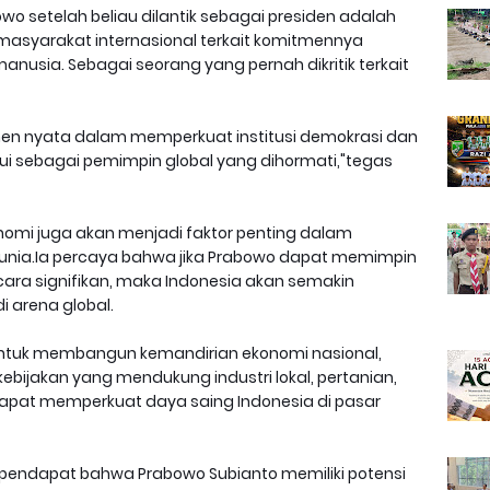
wo setelah beliau dilantik sebagai presiden adalah
syarakat internasional terkait komitmennya
nusia. Sebagai seorang yang pernah dikritik terkait
en nyata dalam memperkuat institusi demokrasi dan
akui sebagai pemimpin global yang dihormati,"tegas
konomi juga akan menjadi faktor penting dalam
unia.Ia percaya bahwa jika Prabowo dapat memimpin
ara signifikan, maka Indonesia akan semakin
 arena global.
i untuk membangun kemandirian ekonomi nasional,
ebijakan yang mendukung industri lokal, pertanian,
dapat memperkuat daya saing Indonesia di pasar
rpendapat bahwa Prabowo Subianto memiliki potensi