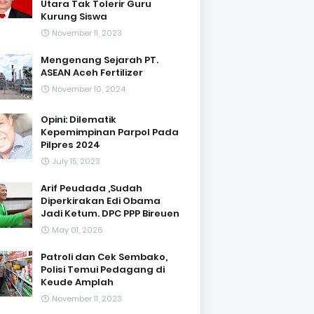
Utara Tak Tolerir Guru
Kurung Siswa
November 11, 2023
Mengenang Sejarah PT.
ASEAN Aceh Fertilizer
November 10, 2024
Opini: Dilematik
Kepemimpinan Parpol Pada
Pilpres 2024
July 15, 2023
Arif Peudada ,Sudah
Diperkirakan Edi Obama
Jadi Ketum. DPC PPP Bireuen
May 01, 2026
Patroli dan Cek Sembako,
Polisi Temui Pedagang di
Keude Amplah
November 11, 2023