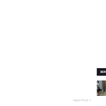
BER
Next Post