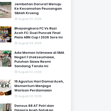
Jembatan Darurat Menuju
Ke Kecamatan Peusangan
Siblah Krueng
August 02, 2026
Bhayangkara FC Vs Razi
Aceh FC: Duel Puncak Final
Piala ARN Cup I 2026 Sore Ini
August 04, 2026
Ada Momen Istimewa di SMA
Negeri 1 Lhokseumawe,
Puluhan Siswa Resmi
Sandang Tanda Ini
August 02, 2026
15 Agustus Hari Damai Aceh,
Momentum Menjaga
Warisan Perdamaian
August 03, 2026
Densus 88 AT Polri dan
Dispora Aceh Satukan