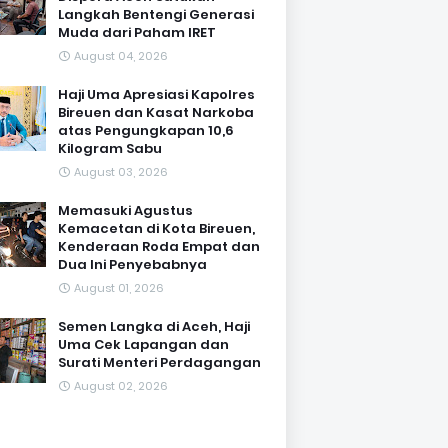
Langkah Bentengi Generasi
Muda dari Paham IRET
August 04, 2026
Haji Uma Apresiasi Kapolres
Bireuen dan Kasat Narkoba
atas Pengungkapan 10,6
Kilogram Sabu
August 03, 2026
Memasuki Agustus
Kemacetan di Kota Bireuen,
Kenderaan Roda Empat dan
Dua Ini Penyebabnya
August 01, 2026
Semen Langka di Aceh, Haji
Uma Cek Lapangan dan
Surati Menteri Perdagangan
August 02, 2026