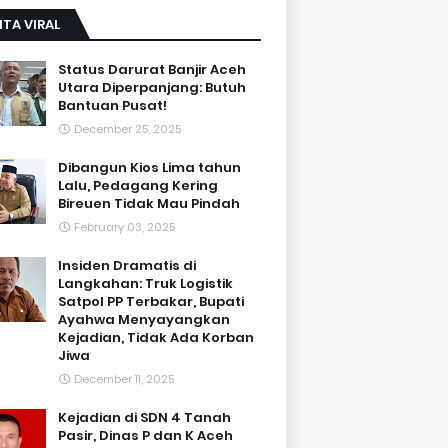
ITA VIRAL
Status Darurat Banjir Aceh
Utara Diperpanjang: Butuh
Bantuan Pusat!
December 25, 2025
Dibangun Kios Lima tahun
Lalu, Pedagang Kering
Bireuen Tidak Mau Pindah
February 03, 2025
Insiden Dramatis di
Langkahan: Truk Logistik
Satpol PP Terbakar, Bupati
Ayahwa Menyayangkan
Kejadian, Tidak Ada Korban
Jiwa
December 11, 2025
Kejadian di SDN 4 Tanah
Pasir, Dinas P dan K Aceh