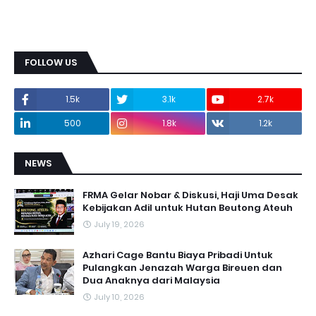
FOLLOW US
1.5k
3.1k
2.7k
500
1.8k
1.2k
NEWS
FRMA Gelar Nobar & Diskusi, Haji Uma Desak
Kebijakan Adil untuk Hutan Beutong Ateuh
July 19, 2026
Azhari Cage Bantu Biaya Pribadi Untuk
Pulangkan Jenazah Warga Bireuen dan
Dua Anaknya dari Malaysia
July 10, 2026