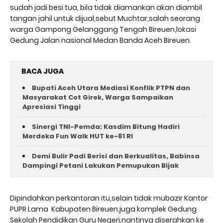
sudah jadi besi tua, bila tidak diamankan akan diambil
tangan jahil untuk dijual,sebut Muchtar,salah seorang
warga Gampong Gelanggang Tengah Bireuen,lokasi
Gedung Jalan nasional Medan Banda Aceh Bireuen.
BACA JUGA
Bupati Aceh Utara Mediasi Konflik PTPN dan
Masyarakat Cot Girek, Warga Sampaikan
Apresiasi Tinggi
Sinergi TNI-Pemda: Kasdim Bitung Hadiri
Merdeka Fun Walk HUT ke-81 RI
Demi Bulir Padi Berisi dan Berkualitas, Babinsa
Dampingi Petani Lakukan Pemupukan Bijak
Dipindahkan perkantoran itu,selain tidak mubazir Kantor
PUPR Lama Kabupaten Bireuen,juga komplek Gedung
Sekolah Pendidikan Guru Negeri,nantinya diserahkan ke