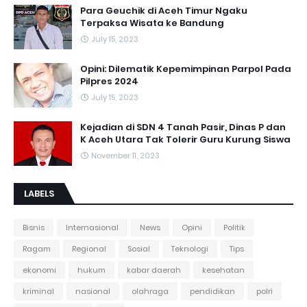
Para Geuchik di Aceh Timur Ngaku
Terpaksa Wisata ke Bandung
July 15, 2023
Opini: Dilematik Kepemimpinan Parpol Pada
Pilpres 2024
July 15, 2023
Kejadian di SDN 4 Tanah Pasir, Dinas P dan
K Aceh Utara Tak Tolerir Guru Kurung Siswa
November 11, 2023
LABELS
Bisnis
Internasional
News
Opini
Politik
Ragam
Regional
Sosial
Teknologi
Tips
ekonomi
hukum
kabar daerah
kesehatan
kriminal
nasional
olahraga
pendidikan
polri