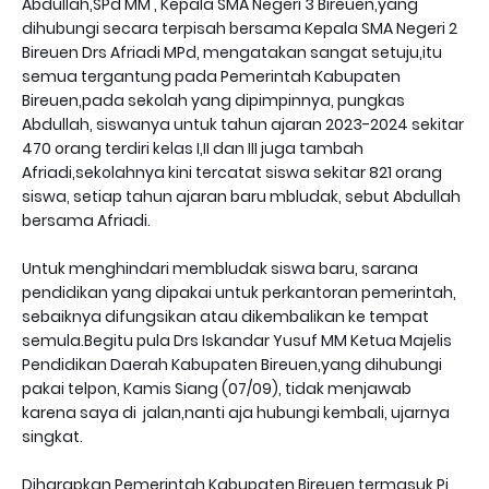
Abdullah,SPd MM , Kepala SMA Negeri 3 Bireuen,yang
dihubungi secara terpisah bersama Kepala SMA Negeri 2
Bireuen Drs Afriadi MPd, mengatakan sangat setuju,itu
semua tergantung pada Pemerintah Kabupaten
Bireuen,pada sekolah yang dipimpinnya, pungkas
Abdullah, siswanya untuk tahun ajaran 2023-2024 sekitar
470 orang terdiri kelas I,II dan III juga tambah
Afriadi,sekolahnya kini tercatat siswa sekitar 821 orang
siswa,
setiap tahun ajaran baru mbludak, sebut Abdullah
bersama Afriadi.
Untuk menghindari membludak siswa baru, sarana
pendidikan yang dipakai untuk perkantoran pemerintah,
sebaiknya difungsikan atau dikembalikan ke tempat
semula.Begitu pula Drs Iskandar Yusuf MM Ketua Majelis
Pendidikan Daerah Kabupaten Bireuen,yang dihubungi
pakai telpon, Kamis Siang (07/09), tidak menjawab
karena saya di jalan,nanti aja hubungi kembali, ujarnya
singkat.
Diharapkan Pemerintah Kabupaten Bireuen termasuk Pj