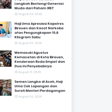
Langkah Bentengi Generasi
Muda dari Paham IRET
August 04, 2026
Haji Uma Apresiasi Kapolres
Bireuen dan Kasat Narkoba
atas Pengungkapan 10,6
Kilogram Sabu
August 03, 2026
Memasuki Agustus
Kemacetan di Kota Bireuen,
Kenderaan Roda Empat dan
Dua Ini Penyebabnya
August 01, 2026
Semen Langka di Aceh, Haji
Uma Cek Lapangan dan
Surati Menteri Perdagangan
August 02, 2026