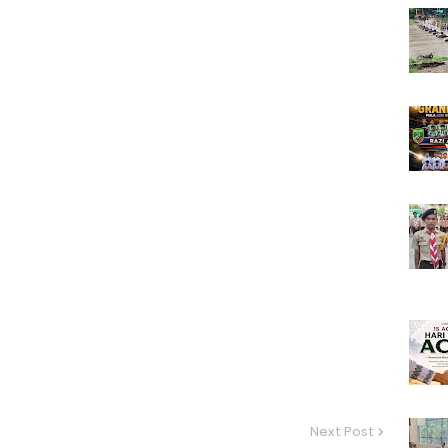
Next Post