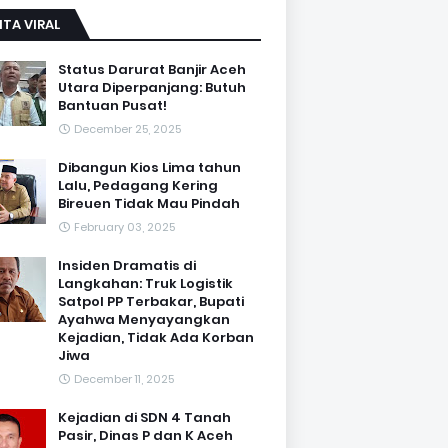
ITA VIRAL
Status Darurat Banjir Aceh
Utara Diperpanjang: Butuh
Bantuan Pusat!
December 25, 2025
Dibangun Kios Lima tahun
Lalu, Pedagang Kering
Bireuen Tidak Mau Pindah
February 03, 2025
Insiden Dramatis di
Langkahan: Truk Logistik
Satpol PP Terbakar, Bupati
Ayahwa Menyayangkan
Kejadian, Tidak Ada Korban
Jiwa
December 11, 2025
Kejadian di SDN 4 Tanah
Pasir, Dinas P dan K Aceh