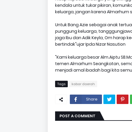
kendala untuk tukar pikiran, komunik
keluarga, jangan karena Almarhum s
Untuk Bang Azie sebagai anak tertua
punggung keluarga, tangggungjawab 
jaga Ibu dan Adik Keyla, Om harap 
bertindak"ujar Ipda Nizar Nasution
"Kami keluarga besar Alm.Aiptu SB
temen Almarhum Seangkatan, semo
menjadi amal ibadah bagi kita semu
Tags
kabar daerah
Share
POST A COMMENT