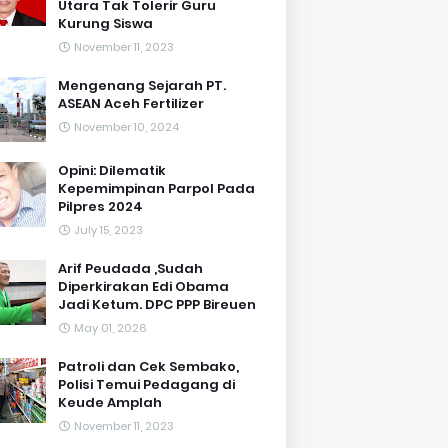
Utara Tak Tolerir Guru
Kurung Siswa
November 11, 2023
Mengenang Sejarah PT.
ASEAN Aceh Fertilizer
November 10, 2024
Opini: Dilematik
Kepemimpinan Parpol Pada
Pilpres 2024
July 15, 2023
Arif Peudada ,Sudah
Diperkirakan Edi Obama
Jadi Ketum. DPC PPP Bireuen
May 01, 2026
Patroli dan Cek Sembako,
Polisi Temui Pedagang di
Keude Amplah
November 11, 2023