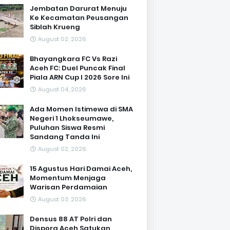
Jembatan Darurat Menuju
Ke Kecamatan Peusangan
Siblah Krueng
August 02, 2026
Bhayangkara FC Vs Razi
Aceh FC: Duel Puncak Final
Piala ARN Cup I 2026 Sore Ini
August 04, 2026
Ada Momen Istimewa di SMA
Negeri 1 Lhokseumawe,
Puluhan Siswa Resmi
Sandang Tanda Ini
August 02, 2026
15 Agustus Hari Damai Aceh,
Momentum Menjaga
Warisan Perdamaian
August 03, 2026
Densus 88 AT Polri dan
Dispora Aceh Satukan