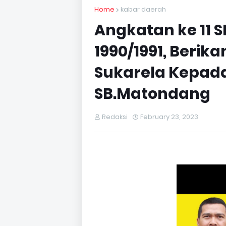
Home
kabar daerah
Angkatan ke 11 
1990/1991, Beri
Sukarela Kepada
SB.Matondang
Redaksi
February 23, 2023