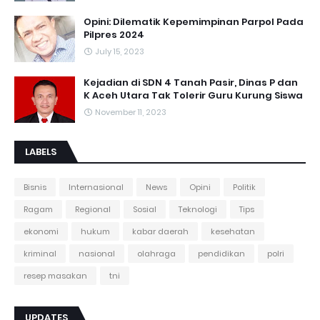
Opini: Dilematik Kepemimpinan Parpol Pada
Pilpres 2024
July 15, 2023
Kejadian di SDN 4 Tanah Pasir, Dinas P dan
K Aceh Utara Tak Tolerir Guru Kurung Siswa
November 11, 2023
LABELS
Bisnis
Internasional
News
Opini
Politik
Ragam
Regional
Sosial
Teknologi
Tips
ekonomi
hukum
kabar daerah
kesehatan
kriminal
nasional
olahraga
pendidikan
polri
resep masakan
tni
UPDATES