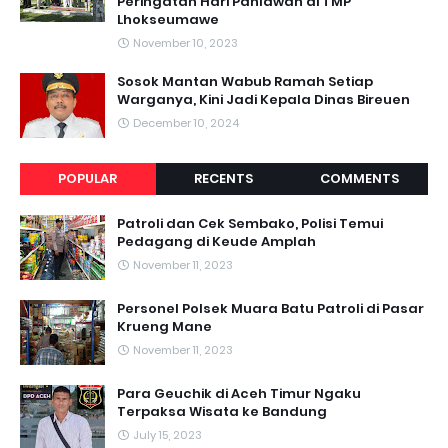
Peringatan Hari Pahlawan di TMP
Lhokseumawe
November 10, 2023
Sosok Mantan Wabub Ramah Setiap
Warganya, Kini Jadi Kepala Dinas Bireuen
December 10, 2024
POPULAR
RECENTS
COMMENTS
Patroli dan Cek Sembako, Polisi Temui
Pedagang di Keude Amplah
November 11, 2023
Personel Polsek Muara Batu Patroli di Pasar
Krueng Mane
November 11, 2023
Para Geuchik di Aceh Timur Ngaku
Terpaksa Wisata ke Bandung
July 15, 2023