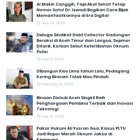
AI Makin Canggih, Tapi Akal Sehat Tetap
Nomor Satu! Dr. Iswadi Bagikan Cara Bijak
Memanfaatkannya di Era Digital
July 26, 2026
Diduga Sindikat Debt Collector Gadungan
Beraksi di Aceh Timur dan Langsa, Sepmor
Ditarik, Korban Sebut Keterlibatan Oknum
Polisi
July 12, 2026
Dibangun Kios Lima tahun Lalu, Pedagang
Kering Bireuen Tidak Mau Pindah
February 03, 2025
Binaan Dishub Aceh Singkil Raih
Penghargaan Pembina Terbaik dan Inovasi
Teknologi
July 10, 2026
Pakar Hukum Ali Yusran Gea: Kasus PLTU
Jadi Rapor Merah Oknum Jaksa di
Kejagung