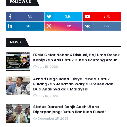
FOLLOW US
1.5k
3.1k
2.7k
500
1.8k
1.2k
NEWS
FRMA Gelar Nobar & Diskusi, Haji Uma Desak
Kebijakan Adil untuk Hutan Beutong Ateuh
July 19, 2026
Azhari Cage Bantu Biaya Pribadi Untuk
Pulangkan Jenazah Warga Bireuen dan
Dua Anaknya dari Malaysia
July 10, 2026
Status Darurat Banjir Aceh Utara
Diperpanjang: Butuh Bantuan Pusat!
December 25, 2025