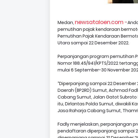
newsataloen.com -
Medan,
Anda
pemutihan pajak kendaraan bermoto
Pemutihan Pajak Kendaraan Bermotor
Utara sampai 22 Desember 2022.
Perpanjangan program pemutihan PK
Nomor 188.45/941/KPTS/2022 tertang
mulai 6 September-30 November 202
“Diperpanjang sampai 22 Desember 20
Daerah (BP2RD) Sumut, Achmad Fadly,
Cabang Sumut, Jalan Gatot Subroto M
itu, Dirlantas Polda Sumut, diwakili 
Jasa Raharja Cabang Sumut, Thamrin 
Fadly menjelaskan, perpanjangan pr
pendaftaran diperpanjang sampai 
diperpanjang sampai 31 Desember 2