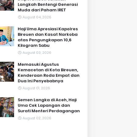
Langkah Bentengi Generasi
Muda dari Paham IRET
August 04, 2026
Haji Uma Apresiasi Kapolres
Bireuen dan Kasat Narkoba
atas Pengungkapan 10,6
Kilogram Sabu
August 03, 2026
Memasuki Agustus
Kemacetan di Kota Bireuen,
Kenderaan Roda Empat dan
Dua Ini Penyebabnya
August 01, 2026
Semen Langka di Aceh, Haji
Uma Cek Lapangan dan
Surati Menteri Perdagangan
August 02, 2026