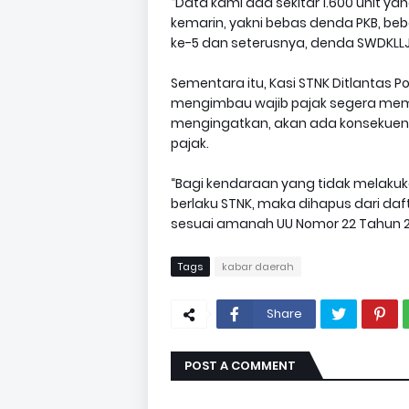
“Data kami ada sekitar 1.600 unit 
kemarin, yakni bebas denda PKB, beb
ke-5 dan seterusnya, denda SWDKLLJ
Sementara itu, Kasi STNK Ditlantas P
mengimbau wajib pajak segera mem
mengingatkan, akan ada konsekuens
pajak.
“Bagi kendaraan yang tidak melakuka
berlaku STNK, maka dihapus dari daft
sesuai amanah UU Nomor 22 Tahun 200
Tags
kabar daerah
Share
POST A COMMENT