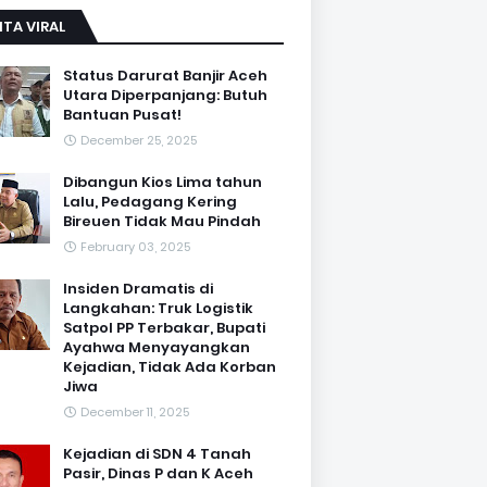
ITA VIRAL
Status Darurat Banjir Aceh
Utara Diperpanjang: Butuh
Bantuan Pusat!
December 25, 2025
Dibangun Kios Lima tahun
Lalu, Pedagang Kering
Bireuen Tidak Mau Pindah
February 03, 2025
Insiden Dramatis di
Langkahan: Truk Logistik
Satpol PP Terbakar, Bupati
Ayahwa Menyayangkan
Kejadian, Tidak Ada Korban
Jiwa
December 11, 2025
Kejadian di SDN 4 Tanah
Pasir, Dinas P dan K Aceh