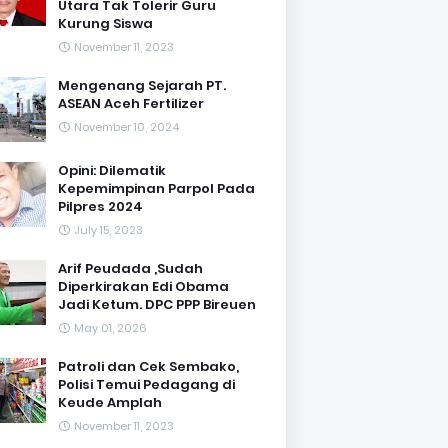
Utara Tak Tolerir Guru
Kurung Siswa
November 11, 2023
Mengenang Sejarah PT.
ASEAN Aceh Fertilizer
November 10, 2024
Opini: Dilematik
Kepemimpinan Parpol Pada
Pilpres 2024
July 15, 2023
Arif Peudada ,Sudah
Diperkirakan Edi Obama
Jadi Ketum. DPC PPP Bireuen
May 01, 2026
Patroli dan Cek Sembako,
Polisi Temui Pedagang di
Keude Amplah
November 11, 2023