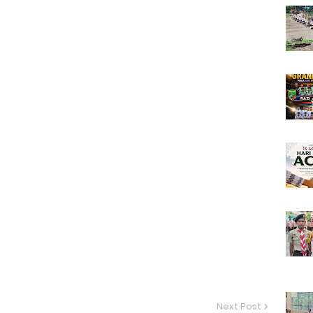
Next Post