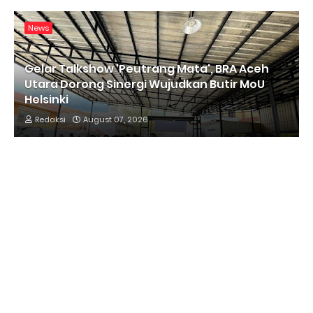
News
Gelar Talkshow 'Peutrang Mata', BRA Aceh
Utara Dorong Sinergi Wujudkan Butir MoU
Helsinki
Redaksi
August 07, 2026