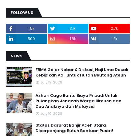
FOLLOW US
1.5k
3.1k
2.7k
500
1.8k
1.2k
NEWS
FRMA Gelar Nobar & Diskusi, Haji Uma Desak
Kebijakan Adil untuk Hutan Beutong Ateuh
July 19, 2026
Azhari Cage Bantu Biaya Pribadi Untuk
Pulangkan Jenazah Warga Bireuen dan
Dua Anaknya dari Malaysia
July 10, 2026
Status Darurat Banjir Aceh Utara
Diperpanjang: Butuh Bantuan Pusat!