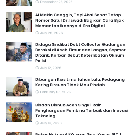
December 25, 2025
AI Makin Canggih, Tapi Akal Sehat Tetap
Nomor Satu! Dr. Iswadi Bagikan Cara Bijak
Memanfaatkannya di Era Digital
July 26, 2026
Diduga Sindikat Debt Collector Gadungan
Beraksi di Aceh Timur dan Langsa, Sepmor
Ditarik, Korban Sebut Keterlibatan Oknum
Polisi
July 12, 2026
Dibangun Kios Lima tahun Lalu, Pedagang
Kering Bireuen Tidak Mau Pindah
February 03, 2025
Binaan Dishub Aceh Singkil Raih
Penghargaan Pembina Terbaik dan Inovasi
Teknologi
July 10, 2026
Pakar Hukum Ali Yusran Gea: Kasus PLTU