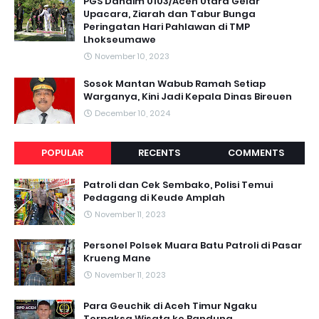
PGS Dandim 0103/Aceh Utara Gelar
Upacara, Ziarah dan Tabur Bunga
Peringatan Hari Pahlawan di TMP
Lhokseumawe
November 10, 2023
Sosok Mantan Wabub Ramah Setiap
Warganya, Kini Jadi Kepala Dinas Bireuen
December 10, 2024
POPULAR
RECENTS
COMMENTS
Patroli dan Cek Sembako, Polisi Temui
Pedagang di Keude Amplah
November 11, 2023
Personel Polsek Muara Batu Patroli di Pasar
Krueng Mane
November 11, 2023
Para Geuchik di Aceh Timur Ngaku
Terpaksa Wisata ke Bandung