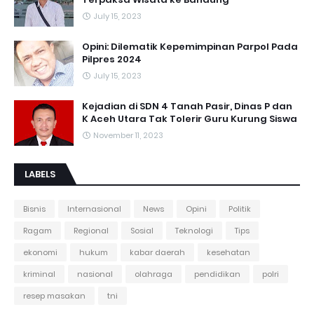
July 15, 2023
Opini: Dilematik Kepemimpinan Parpol Pada
Pilpres 2024
July 15, 2023
Kejadian di SDN 4 Tanah Pasir, Dinas P dan
K Aceh Utara Tak Tolerir Guru Kurung Siswa
November 11, 2023
LABELS
Bisnis
Internasional
News
Opini
Politik
Ragam
Regional
Sosial
Teknologi
Tips
ekonomi
hukum
kabar daerah
kesehatan
kriminal
nasional
olahraga
pendidikan
polri
resep masakan
tni