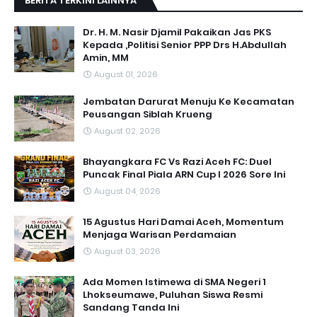
BERITA TERKINI LAINNYA
Dr. H. M. Nasir Djamil Pakaikan Jas PKS
Kepada ,Politisi Senior PPP Drs H.Abdullah
Amin, MM
August 01, 2026
Jembatan Darurat Menuju Ke Kecamatan
Peusangan Siblah Krueng
August 02, 2026
Bhayangkara FC Vs Razi Aceh FC: Duel
Puncak Final Piala ARN Cup I 2026 Sore Ini
August 04, 2026
15 Agustus Hari Damai Aceh, Momentum
Menjaga Warisan Perdamaian
August 03, 2026
Ada Momen Istimewa di SMA Negeri 1
Lhokseumawe, Puluhan Siswa Resmi
Sandang Tanda Ini