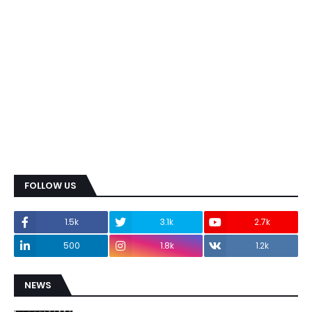
FOLLOW US
1.5k
3.1k
2.7k
500
1.8k
1.2k
NEWS