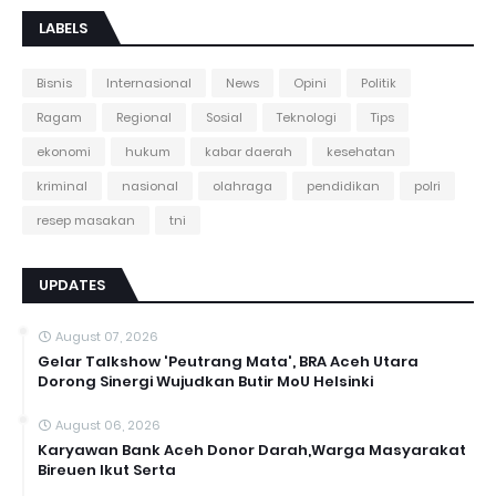
LABELS
Bisnis
Internasional
News
Opini
Politik
Ragam
Regional
Sosial
Teknologi
Tips
ekonomi
hukum
kabar daerah
kesehatan
kriminal
nasional
olahraga
pendidikan
polri
resep masakan
tni
UPDATES
August 07, 2026
Gelar Talkshow 'Peutrang Mata', BRA Aceh Utara
Dorong Sinergi Wujudkan Butir MoU Helsinki
August 06, 2026
Karyawan Bank Aceh Donor Darah,Warga Masyarakat
Bireuen Ikut Serta