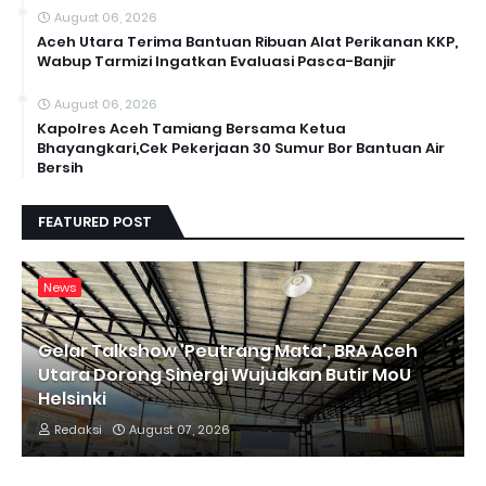
August 06, 2026
Aceh Utara Terima Bantuan Ribuan Alat Perikanan KKP,
Wabup Tarmizi Ingatkan Evaluasi Pasca-Banjir
August 06, 2026
Kapolres Aceh Tamiang Bersama Ketua
Bhayangkari,Cek Pekerjaan 30 Sumur Bor Bantuan Air
Bersih
FEATURED POST
News
Gelar Talkshow 'Peutrang Mata', BRA Aceh
Utara Dorong Sinergi Wujudkan Butir MoU
Helsinki
Redaksi
August 07, 2026