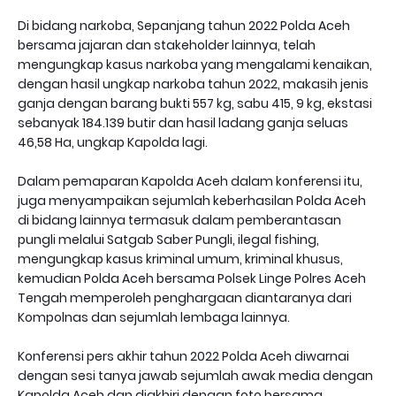
Di bidang narkoba, Sepanjang tahun 2022 Polda Aceh
bersama jajaran dan stakeholder lainnya, telah
mengungkap kasus narkoba yang mengalami kenaikan,
dengan hasil ungkap narkoba tahun 2022, makasih jenis
ganja dengan barang bukti 557 kg, sabu 415, 9 kg, ekstasi
sebanyak 184.139 butir dan hasil ladang ganja seluas
46,58 Ha, ungkap Kapolda lagi.
Dalam pemaparan Kapolda Aceh dalam konferensi itu,
juga menyampaikan sejumlah keberhasilan Polda Aceh
di bidang lainnya termasuk dalam pemberantasan
pungli melalui Satgab Saber Pungli, ilegal fishing,
mengungkap kasus kriminal umum, kriminal khusus,
kemudian Polda Aceh bersama Polsek Linge Polres Aceh
Tengah memperoleh penghargaan diantaranya dari
Kompolnas dan sejumlah lembaga lainnya.
Konferensi pers akhir tahun 2022 Polda Aceh diwarnai
dengan sesi tanya jawab sejumlah awak media dengan
Kapolda Aceh dan diakhiri dengan foto bersama.