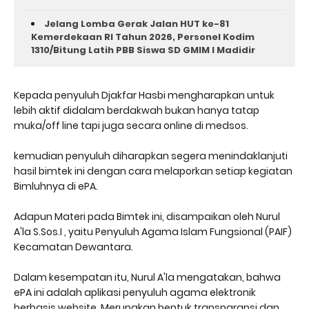
Jelang Lomba Gerak Jalan HUT ke-81
Kemerdekaan RI Tahun 2026, Personel Kodim
1310/Bitung Latih PBB Siswa SD GMIM I Madidir
Kepada penyuluh Djakfar Hasbi mengharapkan untuk
lebih aktif didalam berdakwah bukan hanya tatap
muka/off line tapi juga secara online di medsos.
kemudian penyuluh diharapkan segera menindaklanjuti
hasil bimtek ini dengan cara melaporkan setiap kegiatan
Bimluhnya di ePA.
Adapun Materi pada Bimtek ini, disampaikan oleh Nurul
A'la S.Sos.I , yaitu Penyuluh Agama Islam Fungsional (PAIF)
Kecamatan Dewantara.
Dalam kesempatan itu, Nurul A'la mengatakan, bahwa
ePA ini adalah aplikasi penyuluh agama elektronik
berbasis website. Merupakan bentuk transparansi dan