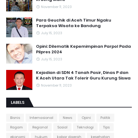
November 11, 2023
Para Geuchik di Aceh Timur Ngaku
Terpaksa Wisata ke Bandung
July 15, 2023
Opini: Dilematik Kepemimpinan Parpol Pada
Pilpres 2024
July 15, 2023
Kejadian di SDN 4 Tanah Pasir, Dinas P dan
K Aceh Utara Tak Tolerir Guru Kurung Siswa
November 11, 2023
LABELS
Bisnis
Internasional
News
Opini
Politik
Ragam
Regional
Sosial
Teknologi
Tips
ekonomi
hukum
kabar daerah
kesehatan