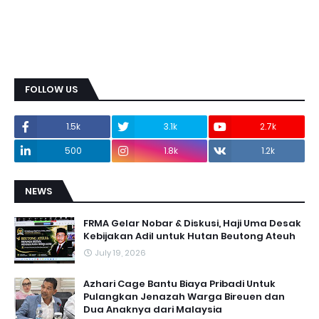
FOLLOW US
1.5k
3.1k
2.7k
500
1.8k
1.2k
NEWS
FRMA Gelar Nobar & Diskusi, Haji Uma Desak
Kebijakan Adil untuk Hutan Beutong Ateuh
July 19, 2026
Azhari Cage Bantu Biaya Pribadi Untuk
Pulangkan Jenazah Warga Bireuen dan
Dua Anaknya dari Malaysia