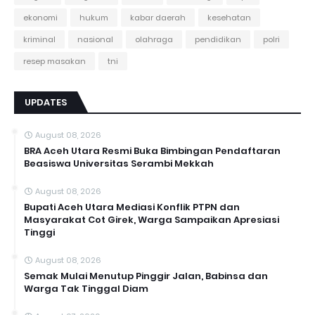
ekonomi
hukum
kabar daerah
kesehatan
kriminal
nasional
olahraga
pendidikan
polri
resep masakan
tni
UPDATES
August 08, 2026
BRA Aceh Utara Resmi Buka Bimbingan Pendaftaran
Beasiswa Universitas Serambi Mekkah
August 08, 2026
Bupati Aceh Utara Mediasi Konflik PTPN dan
Masyarakat Cot Girek, Warga Sampaikan Apresiasi
Tinggi
August 08, 2026
Semak Mulai Menutup Pinggir Jalan, Babinsa dan
Warga Tak Tinggal Diam