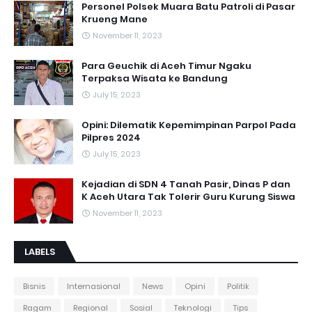
Personel Polsek Muara Batu Patroli di Pasar
Krueng Mane
November 11, 2023
Para Geuchik di Aceh Timur Ngaku
Terpaksa Wisata ke Bandung
July 15, 2023
Opini: Dilematik Kepemimpinan Parpol Pada
Pilpres 2024
July 15, 2023
Kejadian di SDN 4 Tanah Pasir, Dinas P dan
K Aceh Utara Tak Tolerir Guru Kurung Siswa
November 11, 2023
LABELS
Bisnis
Internasional
News
Opini
Politik
Ragam
Regional
Sosial
Teknologi
Tips