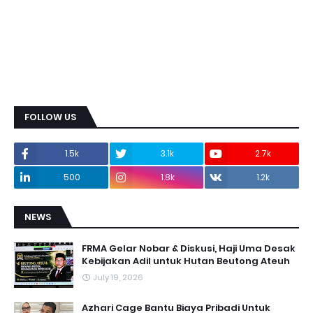
FOLLOW US
1.5k
3.1k
2.7k
500
1.8k
1.2k
NEWS
FRMA Gelar Nobar & Diskusi, Haji Uma Desak
Kebijakan Adil untuk Hutan Beutong Ateuh
July 19, 2026
Azhari Cage Bantu Biaya Pribadi Untuk